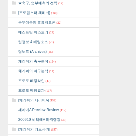
★축구, 승부예측의 전략
(12)
[프로팁스터 체리쉬]
(390)
승부예측의 흑묘백묘론
(22)
베스트팁 히스토리
(21)
팁정보 & 베팅소스
(21)
팁노트 (Archives)
(16)
체리쉬의 축구분석
(124)
체리쉬의 야구분석
(11)
프로토 베팅라인
(47)
프로토 베팅결과
(117)
[체리쉬의 세리에A]
(152)
세리에A Preview Review
(112)
200910 세리에A 파워랭킹
(39)
[체리쉬의 러브사커]
(157)