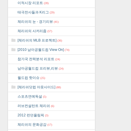
이적시장 리포트
(28)
태극전사들과 K리그
(29)
체리쉬의 눈 - 경기리뷰
(41)
체리쉬의 사커리즘
(57)
[체리쉬의 MLB 프로젝트]
(36)
[2010 남아공월드컵 View On]
(74)
참가국 전력분석 리포트
(24)
남아공월드컵 프리뷰,리뷰
(24)
월드컵 핫이슈
(25)
[체리쉬닷컴 아웃사이드]
(88)
스포츠연예독설
(5)
러브컨설턴트 체리쉬
(6)
2012 런던올림픽
(3)
체리쉬의 문화공감
(17)