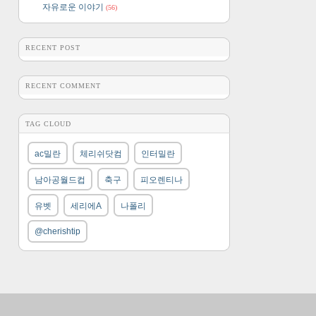
자유로운 이야기
(56)
RECENT POST
RECENT COMMENT
TAG CLOUD
ac밀란
체리쉬닷컴
인터밀란
남아공월드컵
축구
피오렌티나
유벳
세리에A
나폴리
@cherishtip