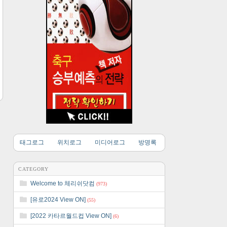
태그로그
위치로그
미디어로그
방명록
CATEGORY
Welcome to 체리쉬닷컴
(973)
[유로2024 View ON]
(55)
[2022 카타르월드컵 View ON]
(6)