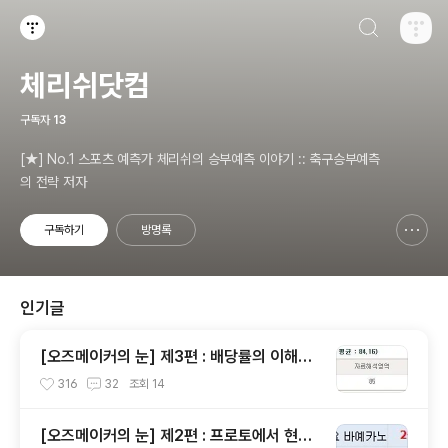
검색하기
티스토리
체리쉬닷컴
구독자
13
[★] No.1 스포츠 예측가 체리쉬의 승부예측 이야기 :: 축구승부예측
의 전략 저자
구독하기
방명록
신고하기 레이어
열기
인기글
[오즈메이커의 눈] 제3편 : 배당률의 이해와
독해, 그리고 배당분석
316
32
조회
14
[오즈메이커의 눈] 제2편 : 프로토에서 현금