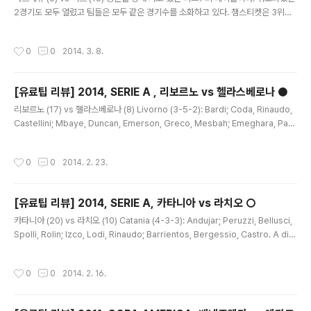
면서 조직력이 무너진 것도 있고 상대가 공격적이고 개인기가 좋을 때 상당한 차질을
2경기도 모두 열렸고 팀들은 모두 같은 경기수를 소화하고 있다. 챔스티켓은 3위까
빚은 모습도 발견되었다. 니가타는 후..
지 주어지며 릴과 생테티엔이 마지막 챔스플옵티켓을 놓고 다툴 것으로 보인다. 유로
파에 보르도, 마르세유, 리옹 등도 도전해 볼 수 있다. 리옹은 몽펠리에를 이기지 못하
작성시간
0
0
2014. 3. 8.
며 상승세가 끊겼다. 강등권에서는 발랑시엔, 소쇼, 아작시오가 우리가 강등이라고
외치고 있는 가운데 에비앙이 귀중한 승리 하나를 챙겼고, 니스부터는 사실 강등만
면하면 된다는 주의로 일관되고 있다. 이 경기에서 니스는 지켜가면서 승점차이를 벌
[유료팁 리뷰] 2014, SERIE A , 리보르노 vs 헬라스베로나 ●
어지지 않게 하는 전략을 취할 것이다. 비록 팔룽이 징계로 빠지지만 KOLODZIEJC
글 내용
ZAK 가 복귀하여 수비라인을 안정화시켰다는 ..
리보르노 (17) vs 헬라스베로나 (8) Livorno (3-5-2): Bardi; Coda, Rinaudo,
Castellini; Mbaye, Duncan, Emerson, Greco, Mesbah; Emeghara, Pauli
nho. A disp.: Anania, Aldegani, Valentini, Gemiti, Mosquera, Biagianti,
Belfodil, Borja. All.: Di Carlo Squalificati: Ceccherini (1), Benassi (1) Indi
작성시간
0
0
2014. 2. 23.
sponibili: Siligardi, Piccini, Luci Verona (4-3-3): Rafael; Cacciatore, Ma
rques, Moras, Agostini; Romulo, Donadel, Marq..
[유료팁 리뷰] 2014, SERIE A, 카타니아 vs 라치오 ○
글 내용
카타니아 (20) vs 라치오 (10) Catania (4-3-3): Andujar; Peruzzi, Bellusci,
Spolli, Rolin; Izco, Lodi, Rinaudo; Barrientos, Bergessio, Castro. A dis
p.: Ficara, Gyomber, Legrottaglie, Monzon, Alvarez, Biraghi, Capuan
o, Plasil, Keko, Fedato, Boateng, Petkovic. All.: Maran Squalificati: - In
작성시간
0
0
2014. 2. 16.
disponibili: Frison, Leto, Almiron Lazio (3-4-3): Berisha; Biava, Dias, R
adu; Konko, Ledesma, Biglia, Lulic; Candreva,..