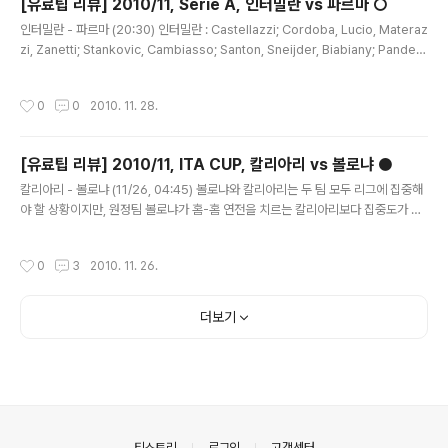
[유료팁 리뷰] 2010/11, Serie A, 인터밀란 vs 파르마 ○
동기부여까지 추가되었고, 뉴캐슬의 선수 공백을 생각할 때 3연패는 생각하기 힘든
글 내용
분위기 뿐만 아니라 반드시 이겨야 한다는 분위기..
인터밀란 - 파르마 (20:30) 인터밀란 : Castellazzi; Cordoba, Lucio, Materaz
zi, Zanetti; Stankovic, Cambiasso; Santon, Sneijder, Biabiany; Pandev
파르마 : Mirante; Zaccardo, Paletta, A. Lucarelli, Antonelli; Valiani, Dze
maili, Candreva; Giovinco; Crespo, Bojinov. 파르마가 에투가 빠진 인터밀
작성시간
0
0
2010. 11. 28.
란에게 승리할 수 있을 것이라는 시장의 기대는 지배적임을 보여준다. 베니테즈의 전
술적 실패가 밀리토가 빠진 상태에서 에투 일변도적인 공격이었다는 것을 볼 때, 판
데프를 원톱으로 비아비아니와 스네이더를 공격진영에 놓는 전술은 미드필더 싸움
[유료팁 리뷰] 2010/11, ITA CUP, 칼리아리 vs 볼로냐 ●
에서의 ..
글 내용
칼리아리 - 볼로냐 (11/26, 04:45) 볼로냐와 칼리아리는 두 팀 모두 리그에 집중해
야 할 상황이지만, 원정팀 볼로냐가 홈-홈 연전을 치르는 칼리아리보다 집중도가 낮
아질 가능성이 높다. 도나도니와의 첫 호흡이었던 브레시아 원정에서 승리한 칼리아
리가 상승세를 이어갈 것이며, 3라운드에 그랬던 것처럼 주요 선수들이 빠진 경기를
작성시간
0
3
2010. 11. 26.
볼로냐는 치를 것이다. 칼리아리는 감독의 성향이 중요하지만, 공격에서는 네네, 아
쿠아프레스카가 동시에 출전할 수 있으며, 다양한 옵션 구사가 가능하다. 출전 뉴스
를 보지 못하고 지금 픽할 이유가 있나 하는 생각이 드는 경기이지만, 프로토 유저들
더보기
을 위해 하루 일찍 픽하며, 변수가 크게 생기지는 않을 것으로 여겨진다. 단, 컵대회이
니 신뢰도는 리그경기보다는 낮다. TIP : 홈팀 ..
의안내
티스토리
로그인
고객센터