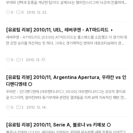
였다면 상상도 하지 못할 생각일 수 있다. 물론, 에르쿨레스
부여와 선택과 집중을 겨냥한 팁이다. 샬케04는 챔피언스리그에 16강에 진출하여
가 바르셀로나를 잡았을 때 '어느 누가' 사전에 예측했겠는
발렌시아와 만날 상황, 그리고 리그에서 4연승을 거두며 상위권으로 치고 올라올 기
작성시간
0
0
2010. 12. 22.
가. 물론 그러지 못했으리라. 정직한 팀? 바르셀로나가 코
회를 마련했다는 점에 DFB Pokal 정도는 포기하고 추후 체력을 위해 대비할 것으
파델레이에서..
로 보인다. 아우구스부르크는 1부리그 승격을 앞두고 있는 팀이지만, 스쿼드 운용면
에서 DFB Pokal 에 투자할 여력이 있으므로 (챔피언스리그 같은 대회를 치르지 않
[유료팁 리뷰] 2010/11, UEL, 레버쿠젠 - AT마드리드 ◑
으므로) 이 경기에 더욱 최선을 다할 수 있다고 본다. 물론, 이는 가정에 의한 팁이다.
글 내용
레버쿠젠 - AT마드리드 (03:00) AT마드리드는 풀스쿼드를 소집했고 이 경기에 대
두 팀의 의지가 예상과 다르다면, 팁의 적중가능성도 낮아질 것이다. 그러한 이러한
한 강한 승리를 자신하는 듯 하다. 그러나, 경기력적인 면에서 데포르티보와의 경기
가정은 충분히 실현가능성 있다고 생각한다...
승리만으로 경기력을 장담할 수 없다. 레버쿠젠 공식 홈페이지 기사의 인터뷰 정리이
다. In the last group game of the Europa League (Thursday, 7 PM, Bay
작성시간
0
1
2010. 12. 17.
Arena) the Bayer 04-Coach also wanted to give some players a chan
ce who hadn’t played in the Bundesliga in the last weeks. “The regul
ars have already played many matches. It isn’t wrong to giv..
[유료팁 리뷰] 2010/11, Argentina Apertura, 우라칸 vs 인
디펜디엔테 ○
글 내용
우라칸 - 인디펜디엔테 (아르헨티나리그, 05:00) 아르헨티나리그는 상당히 흥미로
운 리그이며, 얼마전부터 동기부여와 관련된 결과들을 지켜 보며 지속적인 패턴 연구
를 하고 있다. 오늘은 아르헨티나리그 전기리그(아페르투라) 마지막 경기이다. 아르
작성시간
0
2
2010. 12. 14.
헨티나는 1년에 두 번의 리그챔피언을 탄생시키며, 전기리그(아페르투라)와 후기리
그(클라우수라)로 나뉜다. 흥미로운 것은 우승팀 두 팀 외에 (09-10 클라우수라 우
승팀 아르젠티노스 쥬니어스, 10-11 아페르투라 우승팀 에스투디안테스) 09-10시
[유료팁 리뷰] 2010/11, Serie A, 볼로냐 vs 키에보 ○
즌 후기리그와 10-11시즌 전기리그(오늘 끝나는) 성적을 합산하여 코파리베르타도
글 내용
볼로냐-키에보 (23:00, 세리에A) 키에보는 로마와 무승부를 내며 흐름을 이어갔고,