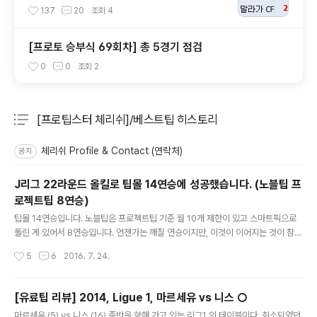
이 몰리는 경기의 위험성
137
20
조회
4
[프로토 승부식 69회차] 총 5경기 점검
0
0
조회
2
[프로팁스터 체리쉬]/베스트팁 히스토리
분류 전체보기
주요 글 목록
체리쉬 Profile & Contact (연락처)
공지
J리그 22라운드 올킬로 팁몰 14연승에 성공했습니다. (노블팁 프
로젝트팁 8연승)
글 내용
팁몰 14연승입니다. 노블팁은 프로젝트팁 기준 월 10개 제한이 있고 스마트픽으로
돌린 게 있어서 8연승입니다. 언젠가는 깨질 연승이지만, 이것이 이어지는 것이 참
행복합니다. 이와타 +0.5 도 잡을 수 있었을텐데, 최종 패스를 선택하여 그것이 아쉬
작성시간
5
6
2016. 7. 24.
움으로 남습니다. 초반 0:1 패색이 짙던 니가타의 역전승이 참 기분이 좋았습니다. -
오미야 아르디자 (9) vs 알비렉스 니가타 (18) 오미야는 전반기 가장 무서운 팀 중
하나였다. 그러나 후반기는 상대를 제압하지 못하고 강팀에게도 잘 패하지 않으나 전
[유료팁 리뷰] 2014, Ligue 1, 마르세유 vs 니스 ○
력의 누수가 많이 나타나고 있다. 오쿠이, 키쿠치, 다쿠야 와다 등이 부상을 안고 있으
글 내용
마르세유 (5) vs 니스 (16) 종반을 향해 가고 있는 리그1 의 테이블이다. 취소되었던