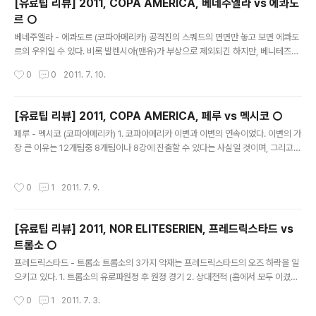
[유료팁 리뷰] 2011, COPA AMERICA, 베네주엘라 vs 에콰도
르 ○
글 내용
베네주엘라 - 에콰도르 (코파아메리카) 공격진의 스쿼드의 면면만 놓고 보면 에콰도
르의 우위일 수 있다. 비록 발렌시아(맨유)가 부상으로 제외되긴 하지만, 베니테즈와
카이세도(맨시티), 그리고 몬타노까지 좋은 공격라인을 갖추었다. LDU 퀴토 출신의
작성시간
0
0
2011. 7. 10.
선수들이 수비조직력을 형성하면서 파라과이전에서 좋은 모습을 보여준 적이 있다.
그러나, 이러한 스쿼드상 우위가 이름값 때문이라는 생각도 한다. 베네주엘라의 스쿼
드를 파헤쳐보면 상당히 우수한 편이다. 조직력으로 똘똘 뭉친 베네주엘라의 전력이
[유료팁 리뷰] 2011, COPA AMERICA, 페루 vs 멕시코 ○
예사롭지 않은 것이다. 베네주엘라에서 열린 지난 대회에서 8강 진출에 성공했었고
글 내용
페루 - 멕시코 (코파아메리카) 1. 코파아메리카 이변과 이변의 연속이었다. 이변의 가
조직력을 바탕으로 2회 연속 8강 진출에 도전하고 있다. 베네주엘라의 약점은 대회
장 큰 이유는 12개팀중 8개팀이나 8강에 진출할 수 있다는 사실일 것이며, 그리고
시작하기 전 분명히 수비라인이었다. 베네주엘라는 브라질과의 경..
남미의 경제위기 또한 오늘 볼리비아의 경기를 보고 느낄 수 있었던 것이었다. 경제
위기로 인해 다양한 동기부여를 누릴 수 없는 국가들의 상황, 그리고 베팅업체에 수
작성시간
0
1
2011. 7. 9.
익을 줄 수 있는 플레이를 펼칠 수도 있다는 무시무시한 가정을 해 봤다. 한국에서 승
부조작으로 떠들석하지만, 그것이 있다고 분석해 온지 벌써 5년이라는 시간이 흘렀
다. 그리고 현재 K리그에서 적발된 승부조작은 구시대적인 방식이며, 진보될 경우 사
[유료팁 리뷰] 2011, NOR ELITESERIEN, 프레드릭스타드 vs
전 조작이라기보다 알아서 베팅업체의 이익에 부합하는 플레이를 펼치는 선수 혹은
트롬소 ○
팀이 생겨난다는 것이다. 그것이 현재 유럽리그에서 드러나고..
글 내용
프레드릭스타드 - 트롬소 트롬소의 3가지 악재는 프레드릭스타드의 오즈 하락을 일
으키고 있다. 1. 트롬소의 유로파원정 후 원정 경기 2. 상대전적 (홈에서 모두 이겼다)
3. 트롬소의 노장 Rushfledt 의 결장 (11경기 6골) 이 경기의 위험 요소이기도 하
작성시간
0
1
2011. 7. 3.
다. 그러나 다음과 같은 관점에서 반대 의견의 제시가 가능하다. 1. 다른 팀에 비해 트