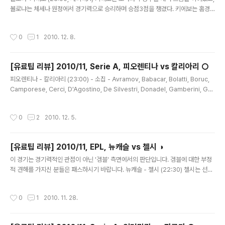
레스 - 유럽으로 비교하자면 챔스 - 나머지 세 팀의 주인공을 결정하게 된다는 것이
볼로냐는 체세나 원정에서 경기력으로 승리하며 승점3점을 챙겼다. 키에보는 홈경
다. 총 5개팀이 코파리베르타토레스에 진출하는데, 진출팀은..
기 후 원정 2연전을 치르며, 볼로냐는 원정 승리 후 홈 2연전을 치른다. 볼로냐는 주
전 수비수 포르타노바가 AC밀란전에 복귀할 예정으로 강팀과의 승부를 앞둔 팀들의
작성시간
0
1
2010. 12. 8.
경기집중도는 높아지기 마련이다. 키에보는 약체 레체 원정을 떠나며 상대적으로 더
약한 팀에게 승점을 챙기기 위한 행보를 지속할 가능성이 높다. 키에보는 젤손페르난
데즈가 경고누적으로 빠지게 되는데 그의 결장은 상당히 치명적이다. 그가 빠졌을 때
[유료팁 리뷰] 2010/11, Serie A, 피오렌티나 vs 칼리아리 ○
피오렌티나 원정에서 0-1 로 패한 바 있는데 역습 상황에서 매끄러운 연결고리가 부
글 내용
재된 느낌이었다. 올시즌 두 팀을 이끌고 있는 신예를 꼽..
피오렌티나 - 칼리아리 (23:00) - 소집 - Avramov, Babacar, Bolatti, Boruc,
Camporese, Cerci, D'Agostino, De Silvestri, Donadel, Gamberini, Gul
an, Ljajic, Marchionni, Mutu, Pasqual, Piccini, Santana, Vargas e Zanett
i. 피오렌티나의 소집명단이다. 4-2-1-1 을 쓸 것 같고, 어린 피치니가 소집된 것이
작성시간
0
2
2010. 12. 5.
인상적이지만 선발로 출전하기엔 무리가 있을 듯 하다.무투나 바바카르가 원톱으로
기용될 것이며, 4-2-3-1 의 3 에는 라이치를 중심으로 바르가스, 산타나(마르키오
니)가 위치할 것이다. 칼리아리에 비해 강점을 보이는 중앙미들은 다구스티노, 도나
[유료팁 리뷰] 2010/11, EPL, 뉴캐슬 vs 첼시 ◑
델, 자네티, 볼..
글 내용
이 경기는 경기력적인 관점이 아닌 '겜블' 측면에서의 판단입니다. 겜블에 대한 부정
적 견해를 가지신 분들은 패스하시기 바랍니다. 뉴캐슬 - 첼시 (22:30) 첼시는 선더
랜드와 버밍엄으로부터 2연패를 당하고 있다. 람파드, 테리, 지르코프 등은 여전히
부상중이다. 보싱와는 이번 라운드 복귀를 할 예정. 경기력으로 볼 때 콜로치니, 윌리
작성시간
0
1
2010. 11. 28.
엄슨, 테일러까지 징계 및 부상으로 빠진 뉴캐슬에 비해 압도적인 것이 사실이며 이
는 전 경기를 통틀이 가장 많은 현금이 몰리게 하는 원인이 되고 있다. 맨유가 어제 7
-1 로 크게 승리를 거두었고 아스날마저 승리함에 따라 첼시는 반드시 이겨야 하는