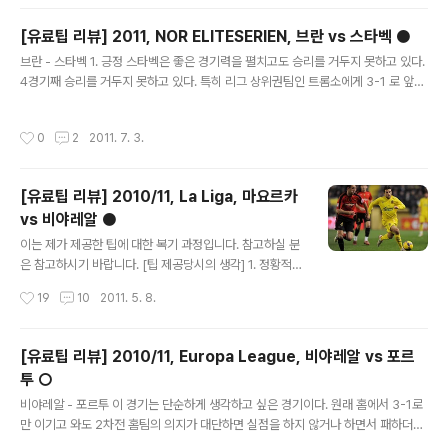
롬소가 하루 더 휴식을 취했다. 유로파리그 후 경기에 대한 후유증은 크지 않았다. 2.
상대전적은 2009년 이전의 자료이다. 2010년 프레드릭스타드는 2부리그에 있었
[유료팁 리뷰] 2011, NOR ELITESERIEN, 브란 vs 스타벡 ●
고, 당시보다 전력이 약해졌다. 반면, 트롬소는 상승 3. 부상중인 트롬소의 노장 Rus
글 내용
브란 - 스타벡 1. 긍정 스타벡은 좋은 경기력을 펼치고도 승리를 거두지 못하고 있다.
hfledt는 트롬소의 골게터가 맞다. 그러나 트롬소의 득점루트가 다양하다는 점, 특히
4경기째 승리를 거두지 못하고 있다. 특히 리그 상위권팀인 트롬소에게 3-1 로 앞서
수비수인 음보지가 ..
다가 두 골을 내리 내 주며 3-3 이 된 점은 당시 Away +0 을 선택하여 적특이 되었
었다. 마지막 수비 불안, 앞서고 있을 때 지키지 못하는 불안감을 지속한 것이다. 트롬
작성시간
0
2
2011. 7. 3.
소의 공격이 그만큼 강했다는 반증이기도 하다. 우선, 한가지 긍정적인 사실이 있다
면 브란은 7월 1일 오드 그렌란트를 상대했고, 스타벡은 1주동안 휴식을 취했다는 점
이다. 홈 연속경기보다 휴식을 취한 것이 더 긍정적으로 본다. 2. 확인할 수 있다면.
[유료팁 리뷰] 2010/11, La Liga, 마요르카
사실상의 스타벡 프랜차이저 스타인 헤닝 하우거가 하노버와 계약함으로써 고별전
vs 비야레알 ●
을 치르게 된다. 비록 원정 경기이지..
글 내용
이는 제가 제공한 팁에 대한 복기 과정입니다. 참고하실 분
은 참고하시기 바랍니다. [팁 제공당시의 생각] 1. 정황적
관점 비야레알의 위치는 4위, 5위 빌바오와는 6점차, 6,7
작성시간
19
10
2011. 5. 8.
위와는 8점차로 패하더라도 3경기를 남겨두고 있는 상황
에서 사실상 챔피언스리그 플옵을 진출할 수 있다. 어제 3
위 발렌시아가 승리하면서 챔스 직행에 대한 의지를 보인
[유료팁 리뷰] 2010/11, Europa League, 비야레알 vs 포르
만큼 비야레알은 6점차로 상당히 어려워졌다. 비야레알은
투 ○
호날두의 득점왕에 대한 의지를 보이는 레알마드리드를 만
글 내용
나는 반면, 발렌시아의 일정이 험난하지는 않기 때문에 챔
비야레알 - 포르투 이 경기는 단순하게 생각하고 싶은 경기이다. 원래 홈에서 3-1로
스 플옵에 현실적인 안주를 할 가능성이 높다. 마요르카는
만 이기고 와도 2차전 홈팀의 의지가 대단하면 실점을 하지 않거나 하면서 패하더라
현재 강등에서 자유롭지 않다. 에르쿨레스와 알메리아 연
도 진출하는 패턴이 역사적으로 반복되어 왔는데 올시즌은 유독 원정승 및 더블 현상