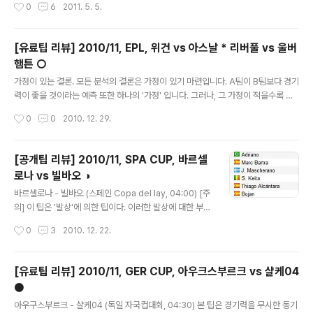
작성시간
0
6
2011. 5. 5.
속 원정을 떠나며 유로파리그티켓이 결정되지 않을 수 있
이 많이 발견되고 있다. 그리고 시장의 기대도 그렇게 흐르고 있다. 시장의 기대는 포
는 AT마드리드와 마지막 일정을 치르기 ..
르투가 당연히 더블을 기록한다는 것이다. 어제 맨유의 샬케 더블 이후 경향이 더 짙
어졌다. 포르투의 감독 성향이 매경기 최선을 다하는 것은 사실이지만 포르투는 1차
[유료팁 리뷰] 2010/11, EPL, 위건 vs 아스날 * 리버풀 vs 울버
전을 5-1 로 이긴 팀이다. 비겨도 되고 0-3 으로 져도 단순히 생각하면 진출이다. 뭐
햄튼 ○
시장의 경향이라면 역으로 생각한다면 "설마 포르투가 또 이기겠어?" 라고 생각할
글 내용
수도 있겠지만 벳페어의 구매율이나 유니벳의 배당하..
가정이 있는 결론. 모든 분석의 결론은 가정이 있기 마련입니다. A팀이 B팀보다 경기
력이 좋을 것이라는 예측 또한 하나의 '가정' 입니다. 그러나, 그 가정이 적을수록 좋
은 분석이며, 좋은 팁이 된다는 기본적인 생각에는 변함이 없습니다. 특히 고배당픽
작성시간
0
0
2010. 12. 29.
의 경우는 시나리오에 대한 가정이 모두 맞아떨어져야만 적중하는 경우도 있습니다.
실제 그런 쾌감을 맛보기도 했지만, 무리하게 그러한 픽만 시도하는 것은 좋지 않을
것은 분명합니다. 고배당 도전 세미님의 가이드에 일반적으로 동의합니다. 첼시 경기
[공개팁 리뷰] 2010/11, SPA CUP, 바르셀
는 보류하겠습니다. 위건과 아스날의 경기는 위건이 이긴다고 해도 이변이 아니며,
로나 vs 빌바오 ◑
위건이 현재 강등권에 여전히 있기 때문에 추가적인 승점이 필요할 것입니다. 아스날
글 내용
이 이길 확률이 배당에 비해서는 낮다고 판단하며, 첼시전에..
바르셀로나 - 빌바오 (스페인 Copa del lay, 04:00) [주
의] 이 팁은 '발상'에 의한 팁이다. 이러한 발상에 대한 부정
적인 견해를 가진 분들은 이 이후에는 읽으시지 않아도 좋
작성시간
0
3
2010. 12. 22.
다. 팁의 결론을 말하자면 아틀레틱빌바오가 승리할 수 있
다는 것이다. 마치 소설같은 발상을 존중해주실 분은 언제
든 환영한다. 컵대회 컵대회에서의 이변은 하루 이틀이 아
[유료팁 리뷰] 2010/11, GER CUP, 아우크스부르크 vs 샬케04
니었다. 그리고, 그것은 강팀의 경우에는 홈경기(예:작년 맨
●
유vs리즈)에서, 중상위권팀의 경우에는 원정 경기에서 대
글 내용
부분 베팅회사에게 이득을 안겨다 주었다. 이 픽 또한 리그
아우구스부르크 - 샬케04 (독일 자국컵대회, 04:30) 본 팁은 경기력을 무시한 동기