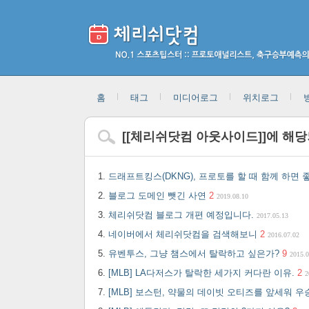
홈
태그
미디어로그
위치로그
[
[체리쉬닷컴 아웃사이드]
]에 해
드래프트킹스(DKNG), 프로토를 할 때 함께 하면 
블로그 도메인 뺏긴 사연
2
2019.08.10
체리쉬닷컴 블로그 개편 예정입니다.
2017.05.13
네이버에서 체리쉬닷컴을 검색해보니
2
2016.07.02
유벤투스, 그냥 챔스에서 탈락하고 싶은가?
9
2015.0
[MLB] LA다저스가 탈락한 세가지 커다란 이유.
2
2
[MLB] 보스턴, 약물의 데이빗 오티즈를 앞세워 