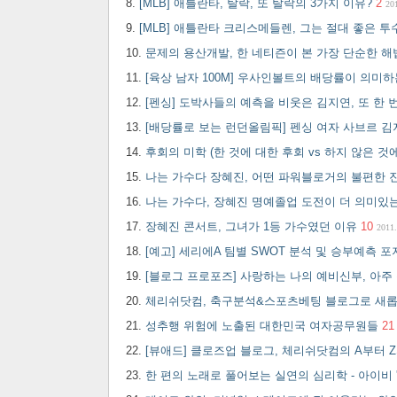
[MLB] 애틀란타, 탈락, 또 탈락의 3가지 이유?
2
20
[MLB] 애틀란타 크리스메들렌, 그는 절대 좋은 투
문제의 용산개발, 한 네티즌이 본 가장 단순한 
[육상 남자 100M] 우사인볼트의 배당률이 의미하
[펜싱] 도박사들의 예측을 비웃은 김지연, 또 한
[배당률로 보는 런던올림픽] 펜싱 여자 사브르 김
후회의 미학 (한 것에 대한 후회 vs 하지 않은 것
나는 가수다 장혜진, 어떤 파워블로거의 불편한 
나는 가수다, 장혜진 명예졸업 도전이 더 의미있
장혜진 콘서트, 그녀가 1등 가수였던 이유
10
2011.
[예고] 세리에A 팀별 SWOT 분석 및 승부예측 
[블로그 프로포즈] 사랑하는 나의 예비신부, 아주
체리쉬닷컴, 축구분석&스포츠베팅 블로그로 새
성추행 위험에 노출된 대한민국 여자공무원들
21
[뷰애드] 클로즈업 블로그, 체리쉬닷컴의 A부터 
한 편의 노래로 풀어보는 실연의 심리학 - 아이비 