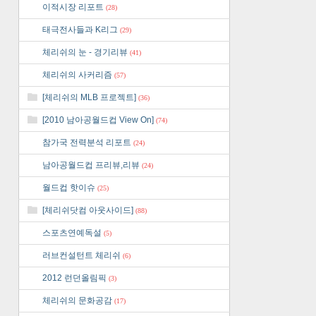
이적시장 리포트
(28)
태극전사들과 K리그
(29)
체리쉬의 눈 - 경기리뷰
(41)
체리쉬의 사커리즘
(57)
[체리쉬의 MLB 프로젝트]
(36)
[2010 남아공월드컵 View On]
(74)
참가국 전력분석 리포트
(24)
남아공월드컵 프리뷰,리뷰
(24)
월드컵 핫이슈
(25)
[체리쉬닷컴 아웃사이드]
(88)
스포츠연예독설
(5)
러브컨설턴트 체리쉬
(6)
2012 런던올림픽
(3)
체리쉬의 문화공감
(17)