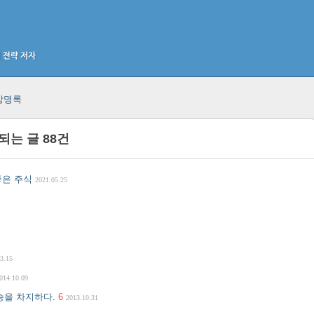
방명록
당되는 글
88
건
좋은 주식
2021.05.25
3.15
014.10.09
우승을 차지하다.
6
2013.10.31