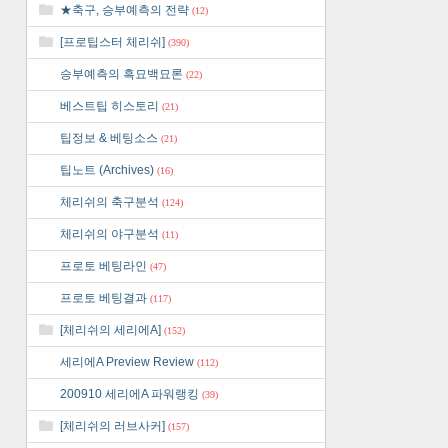
★축구, 승부예측의 전략
(12)
[프로팁스터 체리쉬]
(390)
승부예측의 흑묘백묘론
(22)
베스트팁 히스토리
(21)
팁정보 & 베팅소스
(21)
팁노트 (Archives)
(16)
체리쉬의 축구분석
(124)
체리쉬의 야구분석
(11)
프로토 베팅라인
(47)
프로토 베팅결과
(117)
[체리쉬의 세리에A]
(152)
세리에A Preview Review
(112)
200910 세리에A 파워랭킹
(39)
[체리쉬의 러브사커]
(157)