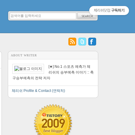
체리쉬닷컴
구독하기
ABOUT WRITER
[★] No.1 스포츠 예측가 체
리쉬의 승부예측 이야기 :: 축
구승부예측의 전략 저자
체리쉬 Profile & Contact (연락처)