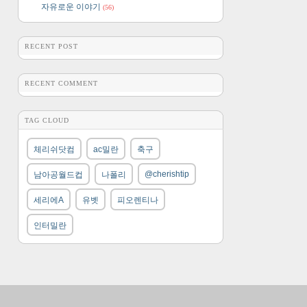
자유로운 이야기
(56)
RECENT POST
RECENT COMMENT
TAG CLOUD
체리쉬닷컴
ac밀란
축구
@cherishtip
남아공월드컵
나폴리
세리에A
유벳
피오렌티나
인터밀란