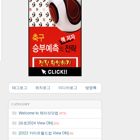
태그로그
위치로그
미디어로그
방명록
CATEGORY
Welcome to 체리쉬닷컴
(973)
[유로2024 View ON]
(55)
[2022 카타르월드컵 View ON]
(6)