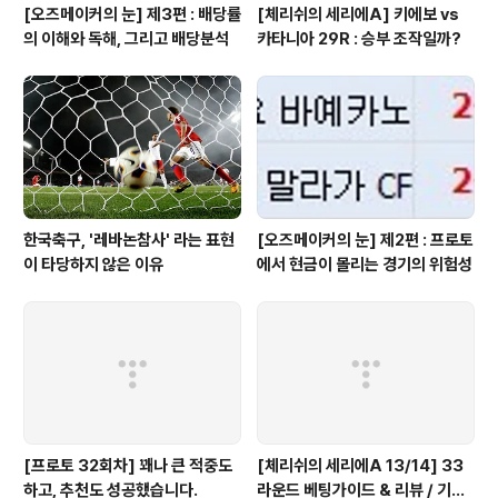
[오즈메이커의 눈] 제3편 : 배당률
[체리쉬의 세리에A] 키에보 vs
의 이해와 독해, 그리고 배당분석
카타니아 29R : 승부 조작일까?
한국축구, '레바논참사' 라는 표현
[오즈메이커의 눈] 제2편 : 프로토
이 타당하지 않은 이유
에서 현금이 몰리는 경기의 위험성
[프로토 32회차] 꽤나 큰 적중도
[체리쉬의 세리에A 13/14] 33
하고, 추천도 성공했습니다.
라운드 베팅가이드 & 리뷰 / 기적