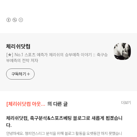
(새창열림)
로그 정보
체리쉬닷컴
[★] No.1 스포츠 예측가 체리쉬의 승부예측 이야기 :: 축구승
부예측의 전략 저자
구독하기
더보기
[체리쉬닷컴 아웃사이드]/자유로운 이야기
의 다른 글
체리쉬닷컴, 축구분석&스포츠베팅 블로그로 새롭게 뵙겠습니
다.
글 내용
안녕하세요. 챔피언스리그 분석을 위해 블로그 활동을 오랫동안 하지 못했습니