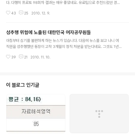
다. 다행히 프로토 98회차 결과는 매우 좋았네요. 유료팁으로 추천드렸던 경기
들이 다 들어왔습니다. AC밀란의 경기는 겜블의 관점에서 결과가 나온 것 같고
43
25
2010. 12. 9.
(브라가를 더 유력하게 봤던 것은 사실입니다) 로마와 첼시 경기는 전날의 인터
밀란의 경기와 동질성을 띠는 경기로 선택과 집중에 의한 결과로 보입니다. 나
머지 경기는 경기력에 의한 결과로 여겨집니다. 볼로냐의 승리는 유료팁으로 매
성추행 위험에 노출된 대한민국 여자공무원들
우 강하게 추천했던 경기인데 젤손페르난데즈가 빠진 부분의 공백만큼 경기력
글 내용
대로 들어와 주었습니다. 외부적인 요인을 생각해본다면, 볼로냐는 세금미납으
아침부터 심기를 불편하게 하는 뉴스가 있습니다. 다음에 뉴스를 보고 나니 여
로 승점을 삭감당한 상황으로 승리수당이라는 것이 반드시 필요했기 때문입니
직원을 성추행했던 동장이 고작 3개월의 정직 처분을 받는다네요. 그것도 1년
다. 그리고, 볼로냐와 키에보의 우호적인..
6개월동안 4명의 여직원을 지속적으로 성추행했는데도 여직원이 선처를 부탁
39
21
2010. 11. 10.
한다느니 이런 헛소리로 겨우 3개월 정직 처분을 한 것을 정당화시키고 있네요.
당연히 파면 또는 정직이지요. 딸자식이 있다면 자기 딸이 그렇게 당해봐야 정
신을 차릴 인간입니다. 언론에서는 사사로운 사건은 다 밝혀서 신원까지 다 밝
혀지게 하더니 이번에는 정말 어느 동인지도 전혀 밝히지 않네요. 그런 동장은
신원을 공개해서 망신을 주어야 하는데 기득권자들끼리 싸바싸바한건지 조용히
이 블로그 인기글
지나가려는 분위기입니다. 네티즌들은 이에 대해 분노를 하고 있지요. (물론 개
념없는 댓글들을 보니 인터넷의 익..