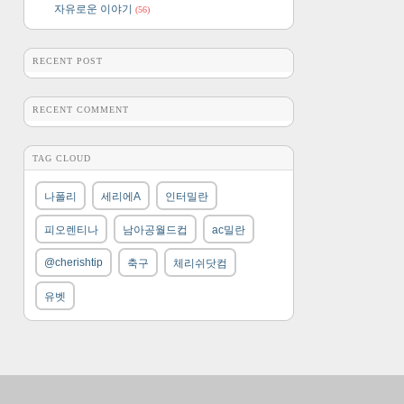
자유로운 이야기
(56)
RECENT POST
RECENT COMMENT
TAG CLOUD
나폴리
세리에A
인터밀란
피오렌티나
남아공월드컵
ac밀란
@cherishtip
축구
체리쉬닷컴
유벳