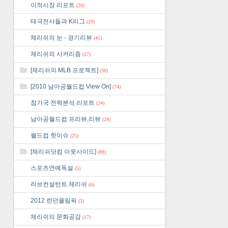
이적시장 리포트
(28)
태극전사들과 K리그
(29)
체리쉬의 눈 - 경기리뷰
(41)
체리쉬의 사커리즘
(57)
[체리쉬의 MLB 프로젝트]
(36)
[2010 남아공월드컵 View On]
(74)
참가국 전력분석 리포트
(24)
남아공월드컵 프리뷰,리뷰
(24)
월드컵 핫이슈
(25)
[체리쉬닷컴 아웃사이드]
(88)
스포츠연예독설
(5)
러브컨설턴트 체리쉬
(6)
2012 런던올림픽
(3)
체리쉬의 문화공감
(17)