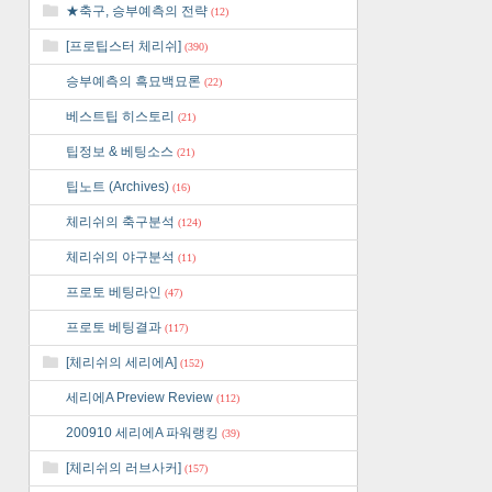
★축구, 승부예측의 전략
(12)
[프로팁스터 체리쉬]
(390)
승부예측의 흑묘백묘론
(22)
베스트팁 히스토리
(21)
팁정보 & 베팅소스
(21)
팁노트 (Archives)
(16)
체리쉬의 축구분석
(124)
체리쉬의 야구분석
(11)
프로토 베팅라인
(47)
프로토 베팅결과
(117)
[체리쉬의 세리에A]
(152)
세리에A Preview Review
(112)
200910 세리에A 파워랭킹
(39)
[체리쉬의 러브사커]
(157)