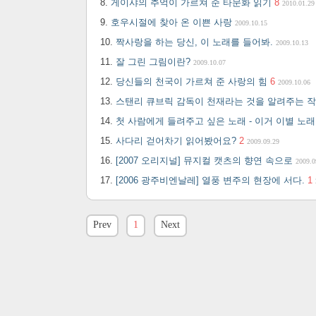
게이샤의 추억이 가르쳐 준 타문화 읽기
8
2010.01.29
호우시절에 찾아 온 이쁜 사랑
2009.10.15
짝사랑을 하는 당신, 이 노래를 들어봐.
2009.10.13
잘 그린 그림이란?
2009.10.07
당신들의 천국이 가르쳐 준 사랑의 힘
6
2009.10.06
스탠리 큐브릭 감독이 천재라는 것을 알려주는 
첫 사람에게 들려주고 싶은 노래 - 이거 이별 노
사다리 걷어차기 읽어봤어요?
2
2009.09.29
[2007 오리지널] 뮤지컬 캣츠의 향연 속으로
2009.0
[2006 광주비엔날레] 열풍 변주의 현장에 서다.
1
Prev
1
Next