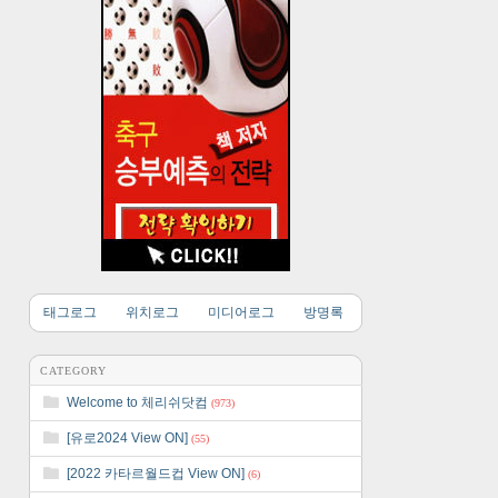
태그로그
위치로그
미디어로그
방명록
CATEGORY
Welcome to 체리쉬닷컴
(973)
[유로2024 View ON]
(55)
[2022 카타르월드컵 View ON]
(6)