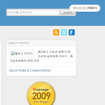
체리쉬닷컴
구독하기
ABOUT WRITER
[★] No.1 스포츠 예측가 체
리쉬의 승부예측 이야기 :: 축
구승부예측의 전략 저자
체리쉬 Profile & Contact (연락처)