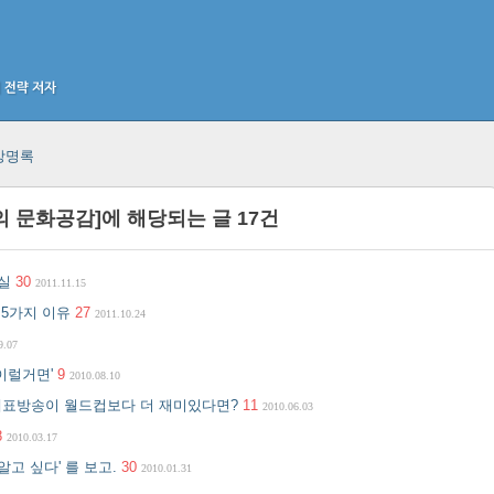
방명록
의 문화공감
]에 해당되는 글
17
건
진실
30
2011.11.15
 5가지 이유
27
2011.10.24
9.07
'이럴거면'
9
2010.08.10
 개표방송이 월드컵보다 더 재미있다면?
11
2010.06.03
8
2010.03.17
알고 싶다' 를 보고.
30
2010.01.31