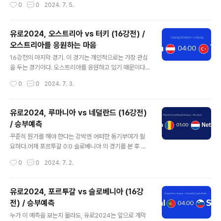
작성시간
0
0
2024. 7. 5.
s 13) Round of 16 4-1 vs Georgia (Rodri 39, Fabi
án Ruiz 51, Williams 75, Olmo 83; Le Normand o
g 18)4승을 기록하였다. 다양한 선수들이 득점했고, 아직
유로2024, 오스트리아 vs 터키 (16강전) /
라민야말은 득점하지 못했지만 충분히 득점에 관여할 수
오스트리아를 응원하는 마음
있는 플레이를 보여주었다. 모든 경기에서 상대를 압도했
글 내용
고 로테이션 돌렸던 알바니아 전 역시 압도했다. 그동안의
16강전의 마지막 경기. 이 경기는 개인적으로는 가장 관심
상대가 이름값에 비해 약했다는 점, 특히 크로아티아, 이탈
을 두는 경기이다. 오스트리아를 응원하고 있기 때문이다.
리아가 생각보다 약한..
올해 특별히 매력적인 팀이 없었고 이탈리아는 피파2024
작성시간
0
0
2024. 7. 3.
에서 선택한 팀이었지만 탈락해버렸다. 오스트리아는 우승
팀 베팅을 했기 때문이다. 배당도 상당히 좋았고 전체적인
관전용으로 선택하였다. 오스트리아는 과거 중하위권팀이
유로2024, 루마니아 vs 네덜란드 (16강전)
었으나 세대교체 및 선수풀의 성장을 통해서 최소한 중상
/ 승부예측
위권팀으로 발전하였다. 전체적인 스쿼드라인이 빅클럽의
글 내용
중심을 차지한 것도 한가지 증거이다. 사실 1차전부터 오스
꾸준히 뭔가를 해야 한다는 강박엔 어떠한 동기부여가 필
트리아의 강점을 선택했고 그 경기는 실패했지만, 조1위로
요하다.어제 포르투갈 0:0 슬로베니아 의 경기를 본 후 내
진출하였다. https://cherishhn.tistory.com/entry/%
멘탈은 붕괴되었다. 그걸 보고 있었던 것도 답답하지만, 호
작성시간
0
0
2024. 7. 2.
EC%9C%A0%EB%A1%9C2024-D2이러한 예측이
날두로 인한 스트레스는 물론, 너무 단순한 예측임에도 그
었고, 프랑스에게 0:..
것이 빗나갔다는 것에 대한 회의감이었다. 항상 결과가 좋
을 순 없지만, 어느 정도 16강에 대한 자신감이 있었기에
유로2024, 포르투갈 vs 슬로베니아 (16강
그 좌절감은 더 큰 부분이었다. 그래도 오늘 2경기가 있고
전) / 승부예측
경기시작전까지 간단하게라도 마무리를 해 보려고 한다.
글 내용
이러한 유로2024 전경기 프리뷰를 하는 것은 리그를 앞두
누가 이 예측을 보는지 몰라도, 유로2024는 앞으로 개막