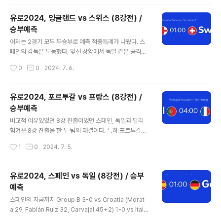
엔테가 망쳤다고 해도 과언..
기 오버를 냈다.이러한 통계수치가 너무 두드러진 선택은
피하고 싶기 때문에 이 경기의 다득점 선택은 피했지만, 성
유로2024, 잉글랜드 vs 스위스 (8강전) /
향 그대로의 결과가 노출될 경우 다득점 가능성도 높은 경
승부예측
기이다. 네덜란드의 지금까지Group D 2-1 vs Polan
글 내용
d (Gakpo 29, Weghorst 83; Buksa 16) 0-0 vs Fra
어제는 2경기 모두 무승부로 예측 적중특례가 나왔다. 스
nce 2-3 vs Austria (Gakpo 47, Depay 75; Male
페인의 감독은 무능했다, 앞선 상황에서 독일 같은 공격력
n 6og, Schmid 59, Sabitzer 80) Round of 16 3-
을 갖춘 팀에게 역습루트를 없애버린 것은 상대가 마음 놓
작성시간
0
0
2024. 7. 6.
0 vs R..
고 공격할 기회만을 제공했을 뿐이다. 결국 동점골을 허용
했고, 연장에서 이겨서 망정이지 탈락했다면 끝끝내 라민
야말과 니코윌리엄스를 조기에 뺀 선택은 비난받을 뻔 했
유로2024, 포르투갈 vs 프랑스 (8강전) /
다. 프랑스는 그리즈만의 경기력이 완전히 에이징커브를
승부예측
그리고 있으며, 음바페 역시 코를 다쳐서 100% 시야를 확
글 내용
보하지 못한다. 포르투갈이 상당히 경기를 잘 했는데, 프랑
비교적 여유있었던 8강 진출이었던 스페인, 독일과 달리
스가 PK 만 연습했는지 5명 모두 성공시키면서 진출하였
힘겨운 8강 진출을 한 두 팀의 대결이다. 특히 포르투갈은
다. 프랑스는 그리즈만을 빼고 튀랑, 뎀벨레 등을 조기에 활
PK 까지 가는 승부 끝에 슬로베니아를 제압하였다 (그 예
작성시간
1
0
2024. 7. 5.
용하는 것도 선택이 될 수 있을 것이다. 오늘은 이제 마지막
측에 실패하였다)포르투갈의 지금까지Group F 2-1 v
4강 두 팀이 결정된다. 잉글랜드의 지..
s Czechia (Hranáč og 69, Francisco Conceiçã
o 90+2; Provod 62) 3-0 vs Türkiye (Bernardo Si
유로2024, 스페인 vs 독일 (8강전) / 승부
lva 21, Samet Akaydin og 28, Bruno Fernandes 5
예측
6) 0-2 vs Georgia (Kvaratskhelia 2, Mikautadz
글 내용
e 57 pen) Round of 16 0-0 aet, 3-0 pens vs Slov
스페인의 지금까지 Group B 3-0 vs Croatia (Morat
enia포르투갈은 1차전 체코를 2-1 로 제압했고 2차전에
a 29, Fabián Ruiz 32, Carvajal 45+2) 1-0 vs Ital
서 3-0 으로 터..
y (Calafiori og 55) 1-0 vs Albania (Ferran Torre