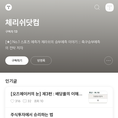
검색하기
티스토리
체리쉬닷컴
구독자
13
[★] No.1 스포츠 예측가 체리쉬의 승부예측 이야기 :: 축구승부예측
의 전략 저자
구독하기
방명록
신고하기 레이어
열기
인기글
[오즈메이커의 눈] 제3편 : 배당률의 이해와
독해, 그리고 배당분석
316
32
조회
10
주식투자에서 승리하는 법