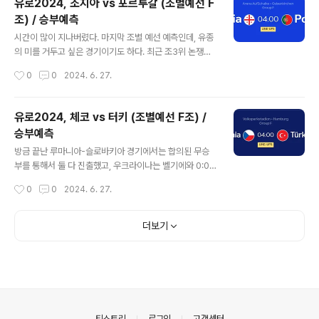
유로2024, 조지아 vs 포르투갈 (조별예선 F
말 재미없는 경기가 만들어진다. 실력도 없는 팀이 그냥 상
조) / 승부예측
대에게 승점을 내 주며 "몇실점만 하지 않으면 돼" 같은 시
글 내용
나리오도 써 지나 하면, 조1위가 가능한 강팀은 토너먼트를
시간이 많이 지나버렸다. 마지막 조별 예선 예측인데, 유종
위해 체력을 아끼고 합의적 무승부에 도달하거나 시혜적
의 미를 거두고 싶은 경기이기도 하다. 최근 조3위 논쟁으
결과를 베풀기도 한다. 조지아와 포르투갈의 경기는 이변
로 많은 비판을 받고 있다. 더 충격적인 것은 잉글랜드였고
작성시간
0
0
2024. 6. 27.
이 가능한 경기이기도 했지만 포르투갈이 전력을 다하지
잉글랜드는 무승부를 선택하면서 16강 이후의 스케줄만
않은 경기였다. A조의 헝..
생각했다. 조지아는 포르투갈을 반드시 이겨야 하고 (무승
부는 의미가 없다), 포르투갈은 조1위 확정으로 서브자원들
유로2024, 체코 vs 터키 (조별예선 F조) /
을 투입할 수 있을 것으로 보인다. 조지아는 총력적이고 포
승부예측
르투갈은 약간 변화를 준 것으로 보인다. 교체 들어갔던 선
글 내용
수가 선발 출전하는 등의 미세한 변화이고 호날두 등 일부
방금 끝난 루마니아-슬로바키아 경기에서는 합의된 무승
선수들은 그대로 투입되었다. 이것은 공격적인 축구에 대
부를 통해서 둘 다 진출했고, 우크라이나는 벨기에와 0:0
한 의지를 보여주고, 최근 유로2024 강팀들의 지키기 논
으로 비겼으나 승점 4점을 얻고도 조4위로 탈락했다. 설마
작성시간
0
0
2024. 6. 27.
란에 대해 포르투갈이 반증해야 한다는 그런 생각까지도
설마 했는데 네 팀 모두 1승1무1패가 나왔다. 조3위 규정은
든다. 조지아에게 무승부가 의미없기에..
역대급으로 재미없는 조별예선을 만들고 있다. 대신, 16강
대진이 재밌어질 수 있겠지만, 회의적이다. 포르투갈이 조
더보기
1위를 확정지은 가운데 (터키와 체코를 모두 이김), 체코는
탈락 위기에 놓여 있다. 체코가 조지아 상대로 무승부를 기
록했기 때문인데, 한편으로는 마지막 극장골을 먹혔다면
정말 재미있었을 듯 하다. 일단 체코는 반드시 이겨야 진출
하며, 터키는 패하더라도 3점차 이상으로 패하지 않으면 1
6강에 진출한다. F조 2위와 F조 3위의 대진을 확인해봐야
의안내
티스토리
로그인
고객센터