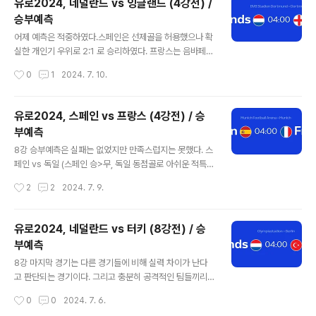
유로2024, 네덜란드 vs 잉글랜드 (4강전) /
였다. 전반에 비해 후반에 루즈하게 흘러가면서 재미없었
승부예측
던 경기를 종지부시켰던 잉글랜드의 결승골이었다. 그래서
글 내용
결승은 스페인과 잉글랜드가 만나게 되었다. 스페인의 지
어제 예측은 적중하였다.스페인은 선제골을 허용했으나 확
금까지Group B 3-0 vs Croatia (Morata 29, Fabiá
실한 개인기 우위로 2:1 로 승리하였다. 프랑스는 음바페가
n Ruiz 32, Carvajal 45+2) 1-0 vs Italy (Calafiori o
마스크를 벗었고 그리즈만을 빼는 강수를 두었는데 이에
작성시간
0
1
2024. 7. 10.
g 55) 1-0 vs Albania (Fe..
대해 충분히 스페인이 대비한 것 같았다. 카르바할이 빠진
측면에 대해 나바스가 대처하는 것이 조금은 불안했으나
그래도 시간이 갈수록 잘 막아주었다. 스페인의 감독은 8
유로2024, 스페인 vs 프랑스 (4강전) / 승
강전의 실수를 되풀이하지 않고 라민야말과 니코윌리엄스
부예측
를 90분 이후에 교체시키는 배움의 미학을 실천하였다. 지
글 내용
금까지 8강부터 3개의 적중, 2개의 적특으로 무패를 기록
8강 승부예측은 실패는 없었지만 만족스럽지는 못했다. 스
하고 있고, 이 경기에 대한 예측 역시 진행하고자 한다. 다
페인 vs 독일 (스페인 승>무, 독일 동점골로 아쉬운 적특)
소 낯설 수 있을 것이다.네덜란드의 16강전, 8강전네덜란
프랑스 vs 포르투갈 (프랑스 승>무, 0:0 무승부로 적특)
작성시간
2
2
2024. 7. 9.
드는 굉장히 재미있는 축구를 하는 팀 중 하나였다. 예선에
잉글랜드 vs 스위스 (스위스 사이드, 적중)네덜란드 vs 터
서 오스트리아, 프랑스에 이어 조3위로..
키 (네덜란드 승, 적중했으나 핸디는 아쉬움)8강전 전체를
놓고 보면 2승2적특이고 핸디포함 1승3적특인데 만족스
유로2024, 네덜란드 vs 터키 (8강전) / 승
러울 수밖에 없다. 스위스가 90분 내에 지지 않는다는 관
부예측
점만 적중한 것이다. 스페인의 16강전, 8강전스페인은 16
글 내용
강에서 조지아에게 선제골을 내 주었으나 역전하면서 대승
8강 마지막 경기는 다른 경기들에 비해 실력 차이가 난다
을 거둔다. 8강에서 독일을 만나서 리드해나가는 경기를
고 판단되는 경기이다. 그리고 충분히 공격적인 팀들끼리
펼쳤는데 동점골을 허용하였는데, 연장 후반 터진 결승골
의 대결이다. 이번 유로2024 에서 언더 경기가 많았는데,
작성시간
0
0
2024. 7. 6.
로 4강에 진출했다. 스페인의 8강전은 감독 루이스데라푸
터키는 4경기 모두 오버를 냈고, 네덜란드는 4경기 중 3경