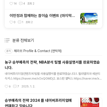
14
4
조회
2
이민정과 함께하는 참이슬 이벤트 (마지막
주)
0
1
조회
2
분류 전체보기
주요 글 목록
체리쉬 Profile & Contact (연락처)
공지
농구 승부예측의 전략, NBA분석 팀별 사용설명서를 완료하였습
니다.
글 내용
네이버프리미엄컨텐츠에 팀별 사용설명서를 완료하였습니다.​1. 필라델피아 세븐티
식서스 https://naver.me/xOxQGMDj2. 보스턴 셀틱스 https://naver.me/xO
xQGMDj3. 샌안토니오 스퍼스 https://naver.me/GUw7HUTu4. 미네소타 팀
작성시간
6
7
2025. 1. 2.
버울브스 https://naver.me/GRo3de5v5. 워싱턴 위저즈 https://naver.me/G
yYOHfQK6. 토론토 랩터스 https://naver.me/FO9DVbHI7. 뉴올리언스 펠리컨
스 https://naver.me/5PVwOdll8. 포틀랜드 트레이블레이저스 https://naver.
승부예측의 전략 2024 를 네이버프리미엄에
me/FEUTPeVX9. 올랜도 매직 https://naver.me/5fIWYTOM (무료공개)10.
연재하고 있습니다