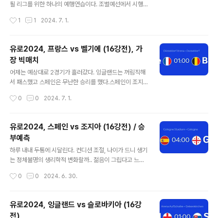
고 긍정적인 의지가 될 수 있으며, J리그에 대한 예측컨텐
될 리그를 위한 하나의 예행연습이다. 조별예선에서 시행
츠도 생각해 볼 수 있겠다. 루마니아는 1위를 차지했지만
착오를 겪었고 전혀 예상하지 않은쪽으로 경기가 흘러갔
작성시간
1
1
2024. 7. 1.
우크라이나를 3:0 으로 이긴 그 하나로 인해 16강에 진출
다. 특히 조별예선 마지막라운드에서의 실패는 많은 것을
했다. 나머지 경기에서는 그..
생각하게 해 준다. 겪고 겪고 또 겪어도 동기부여의 중요성
에 대해 간과해버린다는 것이다. 물론 동기부여도 실력이
유로2024, 프랑스 vs 벨기에 (16강전), 가
있어야 의미가 있는 것이지만 상대가 체력을 아껴버리면
장 빅매치
상황이 달라진다. 토너먼트에서는 선택과 집중을 하였
글 내용
다. 크로아티아 - 이탈리아 (패스)독일 - 덴마크 (독일 승 +
어제는 예상대로 2경기가 흘러갔다. 잉글랜드는 꺼림직해
핸디 언급 적중)잉글랜드 - 슬로바키아 (패스)스페인 - 조
서 패스했고 스페인은 무난한 승리를 했다.스페인이 조지
지아 (스페인 승 + 핸디 언급 적중)지금까지의 성적표는 나
아를 응징해줄 것이라는 -2.5 에 대한 관점은 프로토 베팅
작성시간
0
0
2024. 7. 1.
쁘지 않다. 오늘 역시 프랑스-벨기에 전은 불확실성이 크다
으로도 연결시켰고 좋은 결과를 얻었다. 조지아가 선제골
고 생각하면서 패스하고 이 경기를 선..
을 넣을 때에도 승리에 대해서는 걱정하지 않았던 것 같다.
언오버 기준점도 2.5 였기 때문에 이 선택 역시 가능하다
유로2024, 스페인 vs 조지아 (16강전) / 승
고 보았다. 토너먼트로 올 수록 선택과 집중이 필요하다. 과
부예측
감함을 빙자한 무모함보다는 확실히 승부할 수 있는 고배
글 내용
당이라면 노려보는 것도 나쁘지 않다. 실력차가 크다고 판
하루 내내 두통에 시달린다. 컨디션 조절, 나이가 드니 생기
단되는 두 팀의 대결이었고 -2.5 는 고배당 영역에 속할 수
는 정체불명의 생리학적 변화랄까.. 젊음이 그립다고 느끼
있었다. 스페인의 전력이 굉장히 강하다고 생각하는데, 하
는 요즘이다.이 경기는 먼저 승부예측을 하고 커멘트를 첨
작성시간
0
0
2024. 6. 30.
필이면 다음 상대가 개최국 독일이라는 것이 비통하다. 개
부하였다. 세가지 관전포인트를 보인다. 1. 스페인은 죽음
인적으로는 좀 아쉬운 점이다. 프랑..
의 B조에서 상대들을 압도하였다. 알바니아전 로테이션을
돌리면서도 3승을 해 냈다. 단 1실점도 하지 않았고, 3-0,
유로2024, 잉글랜드 vs 슬로바키아 (16강
1-0, 1-0 꼭 필요한 부분에서의 승리였다. 알바니아는 사
전)