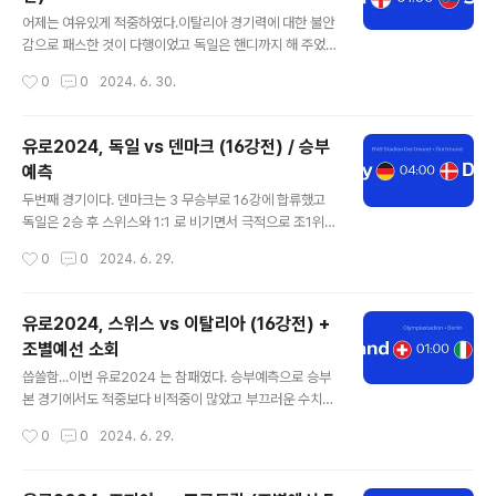
실 이기지 않아도 됐던 경기였기 때문에 힘을 빼지 않았다.
글 내용
16강 대진운도 좋다. 조지아라니...2. 조지아는 일정상의
어제는 여유있게 적중하였다.이탈리아 경기력에 대한 불안
행운? 조지아는 운이 좋았다. 아니, 운이었다. 포르투갈은
감으로 패스한 것이 다행이었고 독일은 핸디까지 해 주었
이미 조1위를 확정한 상황이었다. 터키가 이기더라도 승자
다. 어제를 계기로 예선과 다른 행보로 승승장구 하길 기원
작성시간
0
0
2024. 6. 30.
승을 우선시하는 UEFA 규정에 따라 무조건 1위였다. 조지
해 본다. 오늘은 무의미한 스쿼드 이야기없이 간단하게 글
아에게 시혜..
을 정리하고 마무리할 것이다. 3가지 포인트를 짚어 본
다. 1. 잉글랜드의 결정력 문제는 해결될 것인가? 잉글랜드
유로2024, 독일 vs 덴마크 (16강전) / 승부
는 이기는 경기도 겨우 이겼고, 최대한 체력을 아끼려고 했
예측
다. 파괴적인 모습이 전혀 없었고 세르비아에게 이긴 것이
글 내용
거의 기적인 수준의 경기력이었다. 그렇게 좋은 멤버를 보
두번째 경기이다. 덴마크는 3 무승부로 16강에 합류했고
유하고 3경기 2골은 굉장히 실망스럽다. 이런 결정력 문제
독일은 2승 후 스위스와 1:1 로 비기면서 극적으로 조1위로
는 해결될 것인가?2. 슬로바키아는 지키면서 벨기에를 제
진출했다. 사실 덴마크의 3무승부는 유로2024 를 재미없
작성시간
0
0
2024. 6. 29.
압유로예선 죽음의 조는 E조 였다. 우크라이나가 승점 4점
게 만드는 경기들의 연속이었다. 독일은 5-1 이라는 시원
으로 탈락했고 슬로바키아는 와일드카드를 ..
시원한 경기를 펼쳤으나 두번째 경기에서 헝가리에 고전했
고 스위스에게는 하마터면 질뻔한 그런 경기를 펼쳤다. 극
유로2024, 스위스 vs 이탈리아 (16강전) +
적인 동점골로 1위를 했으나, 그게 아니었다면 천적 이탈리
조별예선 소회
아를 16강에서 만날 뻔 했다. 독일은 완벽한 전성기까지는
글 내용
아니지만 세대교체에 완전히 성공한 모습이다. 개최국 이
씁쓸함...이번 유로2024 는 참패였다. 승부예측으로 승부
점도 가지고 있기 때문에 덴마크가 독일의 전술을 쉽게 파
본 경기에서도 적중보다 비적중이 많았고 부끄러운 수치였
훼하기는 힘들 것으로 보인다. 물론, 덴마크는 굉장히 좋은
다. 조3위 중 6팀 중 4팀이 16강에 합류하는 현재의 룰은
작성시간
0
0
2024. 6. 29.
수비력을 보였고 오늘 경기에서도 공격적이기보다는 수비
쓰레기 같은 룰이다. 수정되어야 한다. 먼저 경기를 하면 불
적으로 임하면서 연장이나 승부차기..
리할 수밖에 없으며 나중에 경기를 하면 거기에 맞춰서 경
기를 하게 된다. 그저 16강을 위해서 전술을 짜게 되고 정