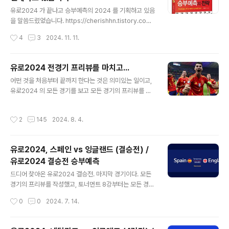
LA클리퍼스 https:/..
글 내용
유로2024 가 끝나고 승부예측의 2024 를 기획하고 있음
을 말씀드렸었습니다. https://cherishhn.tistory.com/
entry/%EC%8A%B9%EB%B6%80%EC%98%8
작성시간
4
3
2024. 11. 11.
8%EC%B8%A1%EC%9D%98-%EC%A0%84%E
B%9E%B5-2024-%EB%A5%BC-%EA%B8%B
0%ED%9A%8D%ED%95%98%EB%A9%B0이 글
유로2024 전경기 프리뷰를 마치고...
입니다. 그리고, 그 이후 얼마전부터 네이버 프리미엄 연재
글 내용
어떤 것을 처음부터 끝까지 한다는 것은 의미있는 일이고,
를 시작했습니다. 아직은 준비단계라 적극적으로 오픈을
유로2024 의 모든 경기를 보고 모든 경기의 프리뷰를 작
하지 않았는데 찾아서 찾아와주신 분들이 계셨습니다. 본
성하는 것에 의미를 부여하였다. 한 경기도 빠짐없이 완료
격적으로 연재를 시작할 때, 이렇게 오픈을 하고자 했습니
할 수 있었고, 스스로에게 박수를 보낸다. 유로2024 결승
다. 연재 형태로 진행하면 좀 더 새로워지고 신선해질거라
작성시간
2
145
2024. 8. 4.
전에서 스페인의 우승이라는 결승전 승부예측을 적중하며
생각했는데 약간은 제 스스로의 만족도를 충족시키지 못하
기분 좋게 마무리하였지만, 벨기에의 첫 경기 패배 등 출발
기도 했고 조금 다른 방..
은 그렇게 좋지 못했다. A매치 분석에 있어서 한층 더 성장
유로2024, 스페인 vs 잉글랜드 (결승전) /
해나갈 수 있는 시간이었던 같다. 분석을 하고 분석 실패의
유로2024 결승전 승부예측
원인을 모아놓은 오답노트에는 또 몇 개의 변수가 기록되
글 내용
었다. 올림픽 축구는 프리뷰를 하기에 아직은 모자라다고
드디어 찾아온 유로2024 결승전. 마지막 경기이다. 모든
스스로 생각되어 패스하였다. 8월 초부터 8월 중순까지 모
경기의 프리뷰를 작성했고, 토너먼트 8강부터는 모든 경기
두 시작되는 해외 빅리그에서 준비했던 모든 것을 동원해
의 승부예측을 하고자 하였다. 처음부터 끝까지 뭔가를 빠
작성시간
0
0
2024. 7. 14.
보고자 한다. 단순 프로토가 아니라..
짐없이 한다는 것은 굉장히 의미있고 가치있는 일이라로
생각한다. 참 오랜만에 그런 것을 해 본 것 같다. 잉글랜드
왓킨스의 극장골로 올킬에는 실패했지만 꽤 의미있는 경기