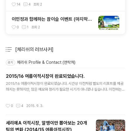
14
4
조회
2
이민정과 함께하는 참이슬 이벤트 (마지막
주)
0
1
조회
2
[체리쉬의 러브사커]
분류 전체보기
주요 글 목록
체리쉬 Profile & Contact (연락처)
공지
2015/16 여름이적시장이 완료되었습니다.
글 내용
2015/16 여름이적시장이 완료되었습니다. 시간상 이전처럼 별도의 리포트를 제공
하지는 못하지만, 많은 메모와 정리가 필요한 시기가 아니었나 싶습니다. 이전에는
이적시장 자체를 분석하고 또 그것으로 인한 득실만을 생각했지만, 수많은 리그의 팀
들에 대한 포인트, 수치를 매겨봄으로써 전력의 +/- 에 대해 명확하게 검토해 볼 예
작성시간
0
4
2015. 9. 3.
정입니다. 연재와 관련하여 팁 슬럼프가 겹치는 바람에 시행하는 타이밍을 잡는 것이
참 어려웠는데, 이제 여름이적시장이 종료되었고 다시 재개하도록 하겠습니다. (스스
로 게으르고 일이 겹치는 바람에 시간을 준수하지 못한 점 사과드립니다) 중요한 것
세리에A 이적시장, 알맹이만 뽑아보는 20개
은 강제성이고, 조만간 강제성을 가지고 해 보도록 하겠습니다. 환절기 감기 (편도선
팀의 변화 (2014/15 여름이적시장)
염) 등 조심하세요~ 9.16 추가 제가 개인적인 일로 약간 ..