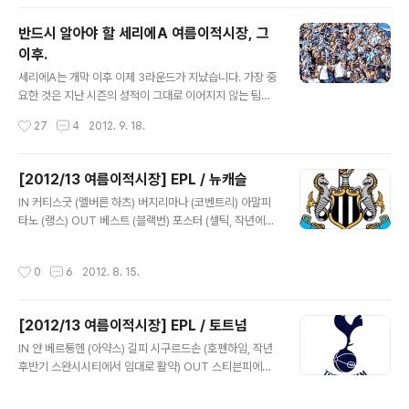
리가는 상당히 많은 투자가 이루어진 리그입니다. EPL 다
음으로 이번시즌만 볼 때 투자가 컸습니다. 라리가와 세리
반드시 알아야 할 세리에A 여름이적시장, 그
에A의 재정난이 두드러진 이번 이적시장에서 EPL, 분데스
이후.
리가, 러시아 등이 적자재정을 냈습니다. 프랑스는 PSG 가
글 내용
거대기업이 되면서 혼자 적자재정을 주도합니다. 부호들이
세리에A는 개막 이후 이제 3라운드가 지났습니다. 가장 중
구단을 맡고 있는 러시아리그의 약진과 성장이 눈에 띕니
요한 것은 지난 시즌의 성적이 그대로 이어지지 않는 팀이
다. 노트에 5대리그 평가를 마쳤습니다. 글로 옮기면 끝입
더 많다는 것이고, 그것은 이적시장과 감독의 변화, 그리고
작성시간
27
4
2012. 9. 18.
니다. 주관적 평가일 수 있습니다. 이제는 진짜 제 방식의
전술의 성공적인 정착과 연관이 있습니다. 이적시장에서
글쓰기대로 갑니다. 시간절약을 위..
활기찬 모습을 보이면서 전력 보강을 했던 팀이 초반에 일
시적으로 부진할 때가 있는데 그것은 조직력의 문제로 볼
[2012/13 여름이적시장] EPL / 뉴캐슬
수 있습니다. 그러나 그 문제가 해결된다면 그러나 그 문제
글 내용
IN 커티스굿 (멜버른 하츠) 버지리마나 (코벤트리) 아말피
가 해결된다면 변화할 수 있기 때문에 성급한 전력에 대한
타노 (랭스) OUT 베스트 (블랙번) 포스터 (셀틱, 작년에도
속단은 하지 않아야 합니다. 더욱 중요한 부분은 바로 주축
셀틱 임대로) 뉴캐슬은 11/12 시즌 겨울이적시장에서 파피
선수들이 얼마나 시즌을 건강하게 치르느냐이고 이적시장
스뎀바시세를 1200만 파운드에 영입을 했고 그로 인해 어
이 의미하는 바는 어떤 부족한 부분이 보완되었고 어떤 팀
작성시간
0
6
2012. 8. 15.
려운 자금 상황에서 여름 이적시장에서 적극성은 띄지 못
칼라를 만들 수 있는 멤버들이 영입이 되느냐로 보여집니
하고 있다. 유망주 위주로 영입을 마친 뉴캐슬은 즉시전력
다. 팀별 이적시장 리포트를 연재하지 못..
감의 보강이나 손실없이 현재까지는 보내고 있다. 이적시
[2012/13 여름이적시장] EPL / 토트넘
장 막판에 큰 것 한 방을 터뜨릴 수 있는 가능성은 있지만
글 내용
자잘한 영입이나 방출 확률은 낮다. 뉴캐슬의 영입은 없었
IN 얀 베르통헨 (아약스) 길피 시구르드손 (호펜하임, 작년
지만 명장 파듀와 조직력은 그대로라는 점이다. 보강이 반
후반기 스완시시티에서 임대로 활약) OUT 스티븐피에나
드시 있어야 팀이 강한 것은 아니다. 조직력 부분에서 높은
르 (에버튼) 니코크란차르 (디나모키에프) 베르단콜루카
점수를 줄 수밖에 없다. 영입효과를 보긴 힘들다. 하지만,
(로코모티브모스크바) 루이사하 (?) Rumor 모드리치 (이