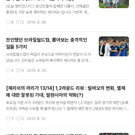
글 내용
(오늘 챔피언스리그 본선진출에 실패한 나폴리, 선제골만
좋았다) 가장 늦게 개막하는 세리에A 입니다. 이번주 개막
입니다. 재정적으로 다른 리그에 비해 경쟁력을 잃어버렸
작성시간
8
2
2014. 8. 28.
고, 묘하게 좋은 선수들을 타리그로 내 준 것 같지만 또 이
를 대신할 선수들이 나타날 것이며, 또 흥미롭게 진행이 될
것입니다. 과거에 비해 재정적 어려움 등으로 좋은 선수들
잔인했던 브라질월드컵, 뽑아보는 충격적인
을 많이 뺏기고 있지만, 아직까지는 빅리그의 구색을 갖추
일들 5가지
고 있다고 봅니다. 전술적인 이변을 가장 많이 낼 수 있는
글 내용
리그라 생각하기에 전술이 중요하면서도 그 능력이 되지
브라질월드컵이 독일의 우승으로 마무리된지 한달이 더 지
않으면 절대 그 이변이라는 걸 낼 수 없다는 것도 가르쳐준
났습니다. 선수들은 소속팀에 복귀해서 세리에A 를 남겨두
리그이기도 합니다. 14/15 시즌 20개팀의 핵심적인 변화
고, 모두 리그의 일정에 돌입했습니다. 뎁쓰가 뛰어난 팀이
작성시간
4
0
2014. 8. 25.
를 통해 가벼운 프리뷰를 시작해 봅니다. 많은 시간 검토하
아니라면 차출자가 많았던 팀들이 초반에 상대적으로 약세
고 준비했지만, 누가 핵심인지..
를 보이는 가운데, 브라질월드컵을 리뷰해봅니다. 스포츠
팁스터로서 브라질 월드컵은 잔인한 흑역사였습니다. 예측
[체리쉬의 라리가 13/14] 1,2라운드 리뷰 : 빌바오의 변화, 엘체
대로 경기가 흘러가지 않았고, 개인적인 포인트는 물론 잘
에 대한 잘못된 기대, 발렌시아의 약화(?)
해 보겠다는 의지나 리뷰를 하겠다는 의지도 무너뜨렸습니
글 내용
다. 그만큼 어려웠습니다. 처음에는 공인구니 뭐니 하며 다
토요일 이른 시각 3라운드 프리뷰 분석을 하면서 1,2 라운드 일부 경기에 대한 (실패
득점이 나더니 예선 3라운드부터는 저득점 게임이 너무 많
위주로) 가벼운 리뷰를 해 볼까 합니다. 1. 엘체에 대한 평가. (제공되었던 프리뷰) 1R
았습니다. 초반에 저득점이 나던 대회들과는 다른 모습이
라요바에카노 vs 엘체 (승격팀) 역시 이 경기는 엘체의 전력이 노출되지 않은 상황이
작성시간
7
2
2013. 8. 31.
었습니다. 아무튼 너무도 어려웠고, 단기적에서의 예측이
라는 것이 가장 큰 두려움과 이유라고 할 수 있을 것이다. 어제 가이드에서 언급했듯
라는 것의 한계를 분명히 체험했습니다. 단기전이기 때..
이 라요는 플레이메이커 피티와 레오밥티스타를 모두 이적시키고 말았다. 그라나다
와 AT마드리드가 주전선수들의 일부 손실에도 불구하고 전력 보강을 한 것 같은 느