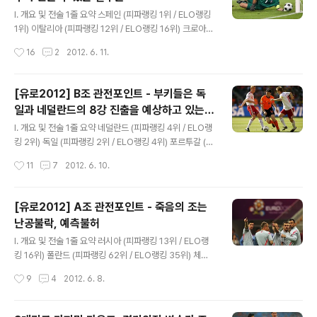
되어 있다. 국제대회를 인조잔디구장에서 치르지 못하기
글 내용
때문에 과거에 비해 핸디캡이 많이 감소한 우크라이나 원
I. 개요 및 전술 1줄 요약 스페인 (피파랭킹 1위 / ELO랭킹
정팀들이지만 홈에서 경기를 갖는 것이 더 유리한 것은 각
1위) 이탈리아 (피파랭킹 12위 / ELO랭킹 16위) 크로아티
종 국제대회에서 잘 나타나고 있다. 피파랭킹 및 ELO랭킹
아 (피파랭킹 8위 / ELO랭킹 12위) 아일랜드 (피파랭킹 1
작성시간
16
2
2012. 6. 11.
에서 뒤쳐져 있는 우크라이나이지만 전력이 아주 아래인
8위 / ELO랭킹 23위) C조는 다른 조에 비해 승부가 수월
것은 아니다. ..
하게 갈릴 것 같아 보이지만 그렇지 않다. 크로아티아는 랭
킹상 이탈리아에 밀리지 않고 있으며, 아일랜드 역시 그렇
[유로2012] B조 관전포인트 - 부키들은 독
게 만만한 팀은 아니다. 스페인 탈락의 이변은 스페인이 경
일과 네덜란드의 8강 진출을 예상하고 있는
제위기 때문에 겜블매치를 치르지 않는 한 쉽지 않을 것으
글 내용
데...
로 원톱은 스페인이다. 스페인이 가장 강력하다는 것이 랭
I. 개요 및 전술 1줄 요약 네덜란드 (피파랭킹 4위 / ELO랭
킹에도 나타나고 있다. 스페인은 다비드비야의 부상 이후
킹 2위) 독일 (피파랭킹 2위 / ELO랭킹 4위) 포르투갈 (피
다소 아쉽다는 평가를 받기도 했지만 요렌테, 마타 등이 공
파랭킹 5위 / ELO랭킹 14위) 덴마크 (피파랭킹 10위 / EL
작성시간
11
7
2012. 6. 10.
격라인에 얼마든지 투입이 될 수 있고 토레스라는 훌륭한
O랭킹 20위) * ELO 랭킹은 6월 9일 아침 현재 B조는 언
대체..
론에서조차 죽음의 조로 일컫는 조이다. 그만큼 팀들의 전
력 차이가 생각보다 크지 않으며 어떤 상황에서도 이변을
[유로2012] A조 관전포인트 - 죽음의 조는
낼 수 있는 구간들이 산재해 있다. 비교적 축구라는 것이
난공불락, 예측불허
'운' 이 작용해야 하는 부분이 30% 이상으로 보는데 그 운
글 내용
이 따르지 않을 경우 쓰나미는 제조될 수 있는 것이다. 일단
I. 개요 및 전술 1줄 요약 러시아 (피파랭킹 13위 / ELO랭
은 랭킹만 봤을 때 네덜란드 vs 덴마크 / 독일 vs 포르투갈
킹 16위) 폴란드 (피파랭킹 62위 / ELO랭킹 35위) 체코
에 주어진 프로토기준 배당률은 정말 '어이없다' 고 표현할
(피파랭킹 27위 / ELO랭킹 24위) 그리스 (피파랭킹 15위
작성시간
9
4
2012. 6. 8.
정도이다. 해외 기준에서는 어느 정도 ..
/ ELO랭킹 25위) A조는 개최국 폴란드를 비롯하여 러시
아, 그리스, 체코 등이 자웅을 겨루는데 누가 봐도 가장 예
측하기가 난해하며 B조에 비해서도 죽음의 조에 불릴 수