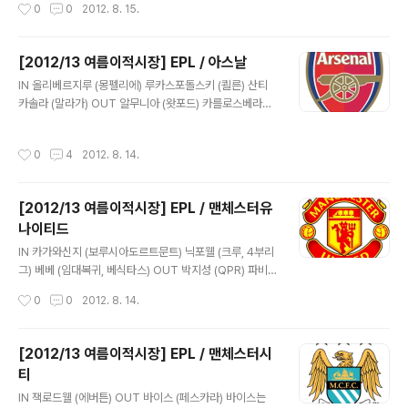
작성시간
0
0
2012. 8. 15.
파듀 감독과 팀의 조직..
적 가능?) Coach Change 래드냅 -> 빌라스보야스 빌라
스 보야스가 토트넘을 이끌고는 명예회복을 할 수 있을까?
첼시를 막장으로 만들어놓고 디마테오에게 자리를 넘겨주
[2012/13 여름이적시장] EPL / 아스날
면서 사실상 짤렸던 보아스이다. 토트넘의 고질적인 문제
글 내용
가 '수비' 였다는 걸 고려하면 그의 스타일이 독이 될 수도
IN 올리베르지루 (몽펠리에) 루카스포돌스키 (쾰른) 산티
있다. 뚜껑을 열어봐야 알 것이다. 기본적으로 그 수비에 대
카솔라 (말라가) OUT 알무니아 (왓포드) 카를로스베라
한 보완은 철처하게 하였다. 벨기에 국가대표 수비수인 얀
(레알소시에다드) 이 팀은 기본적으로 투자를 많이 하였다.
베르통헨을 아약스로부터 약 1100만 파운드에 영입한 것
카를로스베라를 판 것 외에는 거의 3000만 이상 파운드를
작성시간
0
4
2012. 8. 14.
이다. 수비라인에서 ..
투입하며 영입을 하기 위해 최선을 다했다. 가장 비싼 산티
카솔라의 영입은 너무 기대되는 부분이다. 카솔라의 부재
는 비야레알을 강등시켰다. 말라가가 자금난에 허덕이면서
[2012/13 여름이적시장] EPL / 맨체스터유
카솔라를 팔아야 하는 사정에서 아스날을 원했고, 그는 원
나이티드
하는 팀 아스날로 이적하였다. 반페르시 외에 공격수의 결
글 내용
정력이 늘 문제되었던 아스날은 2명의 뛰어난 공격수를 영
IN 카가와신지 (보루시아도르트문트) 닉포웰 (크루, 4부리
입하였다. 4-3-3 을 쓸 수도 있을 정도의 공격라인, 프랑
그) 베베 (임대복귀, 베식타스) OUT 박지성 (QPR) 파비
스리그를 지배했던 공격수 지루(몽펠리에)와 독일 국가대
우 (QPR, 임대복귀 후 재임대) 쿠스착 (브라이튼) 마이클
작성시간
0
0
2012. 8. 14.
표 포돌스키(쾰른)를 동시에 영..
오웬 (미계약) 커다란 변화가 있었다고 보기엔 어렵지만 전
력을 강화하는 데 성공하였다. 독일리그에서 좋은 활약을
펼쳤던 카가와 및 잉글랜드 청소년대표인 포웰을 영입하며
[2012/13 여름이적시장] EPL / 맨체스터시
공격력을 강화하였다. 포웰은 18세의 어린 유망주로 즉시
티
전력감이 될 수도, 임대매물이 될 수도 있을 것이다. 퍼거슨
글 내용
의 선택에 따라 달려 있다. 빅클럽들의 영입경쟁이 치열했
IN 잭로드웰 (에버튼) OUT 바이스 (페스카라) 바이스는