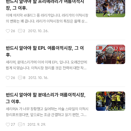
반드시 알아야 할 프리메라리가 여름이적시
낌이 드는 이적이다. 실제 라요는 이 두개의 이적에 도밍게즈까지 프리에이전시로 올
장, 그 이후.
림피아코스로 이적을 하였다. 영입이라면 바야돌리드의 부에노 정도가 영입이 된 것
글 내용
이고 전체적으로 자금난 때문인지 Seller 의 ..
이제 마지막 4대리그 중 라리가입니다. 라리가의 이적시장
의 변화는 꽤 큽니다. 라리가 이적시장의 특징은 올해 상당
히 Seller 에 가까웠다는 점입니다. 영입보다 좋은 선수들
작성시간
26
2
2012. 10. 26.
을 많이 내 보냈습니다. 영입시장에 비교적 인색했고 임대
시장을 많이 활용한 것으로 보입니다. 스페인의 경제위기
와도 무관하지 않다고 보여지며, 빅클럽이 아닌 이상 경쟁
반드시 알아야 할 EPL 여름이적시장, 그 이
이 쉽지 않음을 보여주기도 합니다. 레알과 바르샤의 양강
후.
구도는 여전할 것이며, AT마드리드가 약간의 흥미를 더해
글 내용
줄 수 있는 정도입니다. 1. 바르셀로나 : 과르디올라는 떠났
세리에, 분데스리가에 이어 이제 EPL 입니다. 오래간만에
다. 이 팀의 변화는 단 세가지이다. 하나는 과르디올라가 떠
뵙게 되었습니다. 이적시장 정리를 것은 전력에 대한 작은
나고 티노빌라노바가 왔다는 점, 두번째는 호르디알바의
예측을 하는 데 필요하기 때문입니다. EPL 의 경우 다른 리
작성시간
26
8
2012. 10. 16.
영입, 세번째는 송(아스날)의 영입이다. 그것이 전부다. 누
그에 비해 관심을 갖는 분이 많은 것 같아서 주요 선수의 IN
가 나가고 나가지 않고는 중요..
& OUT 을 EPL 공식홈피에서 옮겨 표시하였습니다. Full
Story 는 조금 빅뉴스라고 볼 수 있는 선수들입니다. 순서
반드시 알아야 할 분데스리가 여름이적시장,
는 알파벳 순입니다. 1. 아스날 : 공격라인 재편에 주력. In
그 이후.
Santi Cazorla (Malaga) Full story Olivier Giroud
글 내용
(Montpellier) Undisclosed Full story Lukas Podo
세리에A 가 너무 장황했고 싫어하는 서술 스타일의 이적시
lski (Cologne) Undisclosed Full story Out Manue
장리포트였다면, 앞으로는 조금 간결하고 읽기 편한, 그리
l Almunia (Wat..
고 '제가 생각하기에' 핵심만 쓰겠습니다. 대부분의 전력분
작성시간
27
1
2012. 9. 29.
석이 끝났고 이제 팁으로 적용할 일만 남았습니다. 분데스