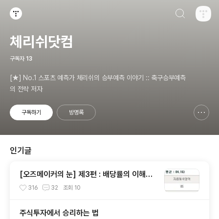
검색하기
티스토리
체리쉬닷컴
구독자
13
[★] No.1 스포츠 예측가 체리쉬의 승부예측 이야기 :: 축구승부예측
의 전략 저자
구독하기
방명록
신고하기 레이어
열기
인기글
[오즈메이커의 눈] 제3편 : 배당률의 이해와
독해, 그리고 배당분석
316
32
조회
10
주식투자에서 승리하는 법