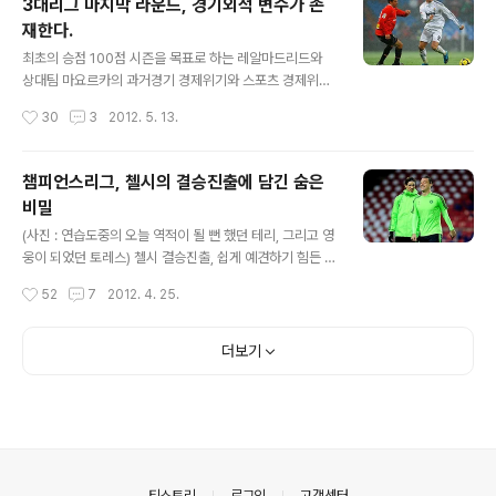
3대리그 마지막 라운드, 경기외적 변수가 존
있는 조라고 판단을 한다. 일단 기본적인 전력이 평가전을
재한다.
통해서 어느 정도 드러났는데 표면적으로 드러난 전력은
글 내용
우승배당률에서 드러났듯 러시아>폴란드>그리스,체코 정
최초의 승점 100점 시즌을 목표로 하는 레알마드리드와
도로 보이는데 평가전과 실전의 차이는 남아공월드컵에서
상대팀 마요르카의 과거경기 경제위기와 스포츠 경제위기
도 분명하게 드러났듯이 존재하기 마련이다. 베터의 입장
는 유럽에도 찾아오고 있습니다. 스페인과 이탈리아의 금
작성시간
30
3
2012. 5. 13.
에서는 결코 평가전의 결과를 실 전력으로 평가해서는 안
융위기는 상당히 큰 화두가 되었고 그것은 전 유럽으로 확
되며, 기본적으로..
산되었습니다. 아시아의 상황도 결코 완전한 상황은 아니
며 언제 터질지 모르는 시한폭탄을 안고 생활하고 있습니
챔피언스리그, 첼시의 결승진출에 담긴 숨은
다. 경제위기를 맞이하며 Pie 가 작아지면서 스포츠 구단
비밀
들도 이러한 어려움에 직면하는 경우가 많습니다. 일부 구
글 내용
단들이 너무 어려워 스스로 강등을 택한다는 것은 결코 거
(사진 : 연습도중의 오늘 역적이 될 뻔 했던 테리, 그리고 영
짓이 아닙니다. 이는 빙산의 일각에 불과할 뿐, 일부 리그에
웅이 되었던 토레스) 첼시 결승진출, 쉽게 예견하기 힘든 부
서는 1부리그의 규모를 단축시키는 등 재정적자에서 발생
분이었고 첼시가 1:0 으로 앞서고 있는데도 '누가 결승에
작성시간
52
7
2012. 4. 25.
하는 부분들을 메우며 한숨을 쉬고 있습니다. 재정난은 선
진출할 것인가' 에 대해 베팅업체는 바르셀로나에 Favorit
수들에게 주어지는 임금(Wage) 또는 세금(Tax)..
e Odds (정배당)을 주었습니다. 첼시가 이 경기에서 10
백 내지 9백을 쓰면서 드로그바를 원톱으로 전원이 수비에
더보기
가담할 것이라는 예측은 대부분이 했지만, 바르셀로나가
첼시의 수비를 뚫어낼 것이라는 생각들이 지배적이었고 결
과적으로는 2골을 넣었지만 한편으로 2골을 역습 상황에
서 허용을 하면서 2:2 무승부를 기록, 첼시가 결승에 진출
하게 되었습니다. 그리고 무승부가 남으로써 세계의 부키
들이 큰 수익을 남기며 마감이 되었습니다. 불과 몇년전 주
의안내
티스토리
로그인
고객센터