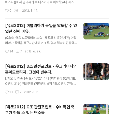
던 포웰을 영입한 것은 '사기' 에도 도움이 될 것이다. 베베
에스파뇰에서 임대복귀 후 페스카라로 이적하였다. 페스카
가 베식타스로서 임대복귀했지만 다시 임대갈 운명이 아니
라의 전력 강화는 있겠지만, 맨시티에서는 완벽한 잉여전
작성시간
0
1
2012. 8. 14.
라면 컵대회 전용으로 쓰일 것이다. 냉정하게 얘기하자면
력, 신경 쓸 부분이 아니다. 로드웰의 영입은 장기적인 차원
박지성의 아웃은 맨유로..
에서의 영입이기도 하지만 맨시티의 미들라인스쿼드뎁쓰
를 보강해주는 굿무브로 보여진다. 실바, 밀너, 데용, 가레
[유로2012] 이탈리아가 독일을 압도할 수 있
스베리, 아담존슨, 야야투레 등 좋은 멤버들이 존재하고 있
었던 진짜 이유.
는 가운데 로드웰의 실전 활용 여부에 대해서는 미지수이
글 내용
다. 로드웰이 공격보다는 수비에 비중을 둔다고 보았을 때
(오늘의 영웅 발로텔리의 모습 - 발로텔리 훈련 사진) 이탈
로드웰이 센터백으로 뛰어준다면 취약한 중앙수비 뎁쓰에
리아가 독일을 정규시간내에 2-1 로 꺾고 결승에 진출했습
대한 강화도 동시에 이루어질 수 있다. 장기 키핑 가능한 미
니다. 해외도박사들의 독일 배당률은 1.9 / 이탈리아 배당
작성시간
24
7
2012. 6. 29.
드필더 뎁쓰강화, 수비형 미드필더, 수비수로의 전환도 가
률은 4.5 였음을 고려해보면, 이탈리아의 승리가 표면적으
능. * 이는 8/14 현재 기준이며, ..
로는 이변으로 보입니다. 하지만, 오늘 경기는 이탈리아가
이변으로 보기 어려울 정도로 독일을 압도하였고 실력으로
[유로2012] D조 관전포인트 - 우크라이나의
승리를 하였습니다. 경기전 이탈리아의 결승 진출을 예측
홈어드밴티지, 그것이 변수다.
할 때만 해도 '내가 이탈리아 축구를 분석해왔으니 팬심이
글 내용
작용한 걸 수도 있다' 고 생각을 하였지만, 까놓고 보니 독
I. 개요 및 전술 1줄 요약 우크라이나 (피파랭킹 52위 / EL
일 축구는 이탈리아의 상대가 되지 않았습니다. - 경기전
O랭킹 31위) 잉글랜드 (피파랭킹 6위 / ELO랭킹 7위) 스
예측 - 독일은 지금까지 모두 이겼고, 이탈리아는 한 번도
웨덴 (피파랭킹 17위 / ELO랭킹 10위) 프랑스 (피파랭킹
작성시간
18
2
2012. 6. 11.
패하지 않았다. 90분을 기준으로 확률상 독일의 승리확률
14위 / ELO랭킹 13위) D조는 A조만큼이나 예측이 어려
도 100%, 이탈리아의 ..
운 조이다. 잉글랜드, 스웨덴, 프랑스가 약간 앞서 있는 전
력을 갖추었다고 하지만, 우크라이나는 개최국이다. 그리
[유로2012] C조 관전포인트 - 수비적인 축
고 우크라이나의 기후와 지형은 홈팀에게 유리하게 형성이
구가 만들 수 있는 변수들