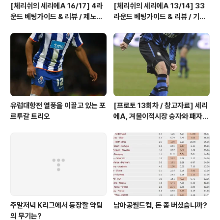
[체리쉬의 세리에A 16/17] 4라
[체리쉬의 세리에A 13/14] 33
운드 베팅가이드 & 리뷰 / 제노아
라운드 베팅가이드 & 리뷰 / 기적
는 진짜 미친 선택, 이유는?
의 나폴리 핸승
유럽대항전 열풍을 이끌고 있는 포
[프로토 13회차 / 참고자료] 세리
르투갈 트리오
에A, 겨울이적시장 승자와 패자
는?
주말저녁 K리그에서 등장할 약팀
남아공월드컵, 돈 좀 버셨습니까?
의 무기는?