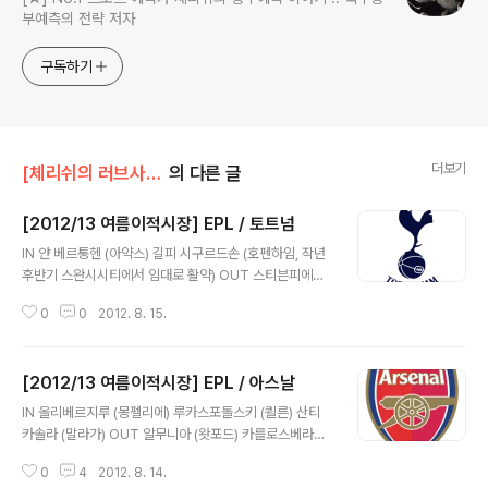
부예측의 전략 저자
구독하기
더보기
[체리쉬의 러브사커]/이적시장 리포트
의 다른 글
[2012/13 여름이적시장] EPL / 토트넘
글 내용
IN 얀 베르통헨 (아약스) 길피 시구르드손 (호펜하임, 작년
후반기 스완시시티에서 임대로 활약) OUT 스티븐피에나
르 (에버튼) 니코크란차르 (디나모키에프) 베르단콜루카
0
0
2012. 8. 15.
(로코모티브모스크바) 루이사하 (?) Rumor 모드리치 (이
적 가능?) Coach Change 래드냅 -> 빌라스보야스 빌라
스 보야스가 토트넘을 이끌고는 명예회복을 할 수 있을까?
[2012/13 여름이적시장] EPL / 아스날
첼시를 막장으로 만들어놓고 디마테오에게 자리를 넘겨주
글 내용
면서 사실상 짤렸던 보아스이다. 토트넘의 고질적인 문제
IN 올리베르지루 (몽펠리에) 루카스포돌스키 (쾰른) 산티
가 '수비' 였다는 걸 고려하면 그의 스타일이 독이 될 수도
카솔라 (말라가) OUT 알무니아 (왓포드) 카를로스베라
있다. 뚜껑을 열어봐야 알 것이다. 기본적으로 그 수비에 대
(레알소시에다드) 이 팀은 기본적으로 투자를 많이 하였다.
한 보완은 철처하게 하였다. 벨기에 국가대표 수비수인 얀
0
4
2012. 8. 14.
카를로스베라를 판 것 외에는 거의 3000만 이상 파운드를