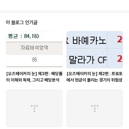
베르통헨을 아약스로부터 약 1100만 파운드에 영입한 것
투입하며 영입을 하기 위해 최선을 다했다. 가장 비싼 산티
이다. 수비라인에서 ..
카솔라의 영입은 너무 기대되는 부분이다. 카솔라의 부재
는 비야레알을 강등시켰다. 말라가가 자금난에 허덕이면서
카솔라를 팔아야 하는 사정에서 아스날을 원했고, 그는 원
이 블로그 인기글
하는 팀 아스날로 이적하였다. 반페르시 외에 공격수의 결
정력이 늘 문제되었던 아스날은 2명의 뛰어난 공격수를 영
입하였다. 4-3-3 을 쓸 수도 있을 정도의 공격라인, 프랑
스리그를 지배했던 공격수 지루(몽펠리에)와 독일 국가대
표 포돌스키(쾰른)를 동시에 영..
[오즈메이커의 눈] 제3편 : 배당률
[오즈메이커의 눈] 제2편 : 프로토
의 이해와 독해, 그리고 배당분석
에서 현금이 몰리는 경기의 위험성