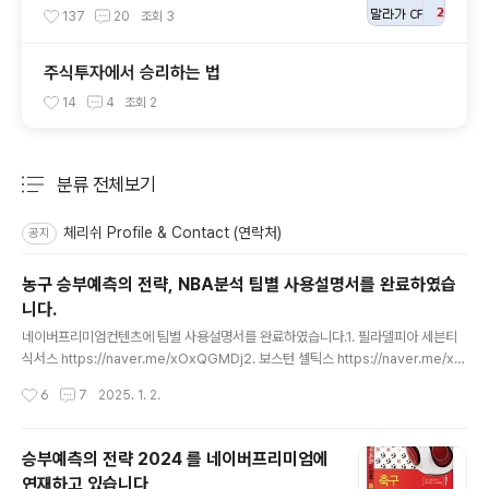
이 몰리는 경기의 위험성
137
20
조회
3
주식투자에서 승리하는 법
14
4
조회
2
분류 전체보기
주요 글 목록
체리쉬 Profile & Contact (연락처)
공지
농구 승부예측의 전략, NBA분석 팀별 사용설명서를 완료하였습
니다.
글 내용
네이버프리미엄컨텐츠에 팀별 사용설명서를 완료하였습니다.​1. 필라델피아 세븐티
식서스 https://naver.me/xOxQGMDj2. 보스턴 셀틱스 https://naver.me/xO
xQGMDj3. 샌안토니오 스퍼스 https://naver.me/GUw7HUTu4. 미네소타 팀
작성시간
6
7
2025. 1. 2.
버울브스 https://naver.me/GRo3de5v5. 워싱턴 위저즈 https://naver.me/G
yYOHfQK6. 토론토 랩터스 https://naver.me/FO9DVbHI7. 뉴올리언스 펠리컨
스 https://naver.me/5PVwOdll8. 포틀랜드 트레이블레이저스 https://naver.
승부예측의 전략 2024 를 네이버프리미엄에
me/FEUTPeVX9. 올랜도 매직 https://naver.me/5fIWYTOM (무료공개)10.
연재하고 있습니다