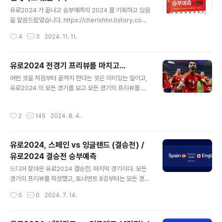
LA클리퍼스 https:/..
글 내용
유로2024 가 끝나고 승부예측의 2024 를 기획하고 있음
을 말씀드렸었습니다. https://cherishhn.tistory.com/
entry/%EC%8A%B9%EB%B6%80%EC%98%8
작성시간
4
3
2024. 11. 11.
8%EC%B8%A1%EC%9D%98-%EC%A0%84%E
B%9E%B5-2024-%EB%A5%BC-%EA%B8%B
0%ED%9A%8D%ED%95%98%EB%A9%B0이 글
유로2024 전경기 프리뷰를 마치고...
입니다. 그리고, 그 이후 얼마전부터 네이버 프리미엄 연재
글 내용
어떤 것을 처음부터 끝까지 한다는 것은 의미있는 일이고,
를 시작했습니다. 아직은 준비단계라 적극적으로 오픈을
유로2024 의 모든 경기를 보고 모든 경기의 프리뷰를 작
하지 않았는데 찾아서 찾아와주신 분들이 계셨습니다. 본
성하는 것에 의미를 부여하였다. 한 경기도 빠짐없이 완료
격적으로 연재를 시작할 때, 이렇게 오픈을 하고자 했습니
할 수 있었고, 스스로에게 박수를 보낸다. 유로2024 결승
다. 연재 형태로 진행하면 좀 더 새로워지고 신선해질거라
작성시간
2
145
2024. 8. 4.
전에서 스페인의 우승이라는 결승전 승부예측을 적중하며
생각했는데 약간은 제 스스로의 만족도를 충족시키지 못하
기분 좋게 마무리하였지만, 벨기에의 첫 경기 패배 등 출발
기도 했고 조금 다른 방..
은 그렇게 좋지 못했다. A매치 분석에 있어서 한층 더 성장
유로2024, 스페인 vs 잉글랜드 (결승전) /
해나갈 수 있는 시간이었던 같다. 분석을 하고 분석 실패의
유로2024 결승전 승부예측
원인을 모아놓은 오답노트에는 또 몇 개의 변수가 기록되
글 내용
었다. 올림픽 축구는 프리뷰를 하기에 아직은 모자라다고
드디어 찾아온 유로2024 결승전. 마지막 경기이다. 모든
스스로 생각되어 패스하였다. 8월 초부터 8월 중순까지 모
경기의 프리뷰를 작성했고, 토너먼트 8강부터는 모든 경기
두 시작되는 해외 빅리그에서 준비했던 모든 것을 동원해
의 승부예측을 하고자 하였다. 처음부터 끝까지 뭔가를 빠
작성시간
0
0
2024. 7. 14.
보고자 한다. 단순 프로토가 아니라..
짐없이 한다는 것은 굉장히 의미있고 가치있는 일이라로
생각한다. 참 오랜만에 그런 것을 해 본 것 같다. 잉글랜드
왓킨스의 극장골로 올킬에는 실패했지만 꽤 의미있는 경기