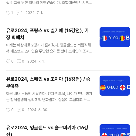
고 긍정적인 의지가 될 수 있으며, J리그에 대한 예측컨텐
될 리그를 위한 하나의 예행연습이다. 조별예선에서 시행
츠도 생각해 볼 수 있겠다. 루마니아는 1위를 차지했지만
착오를 겪었고 전혀 예상하지 않은쪽으로 경기가 흘러갔
작성시간
1
1
2024. 7. 1.
우크라이나를 3:0 으로 이긴 그 하나로 인해 16강에 진출
다. 특히 조별예선 마지막라운드에서의 실패는 많은 것을
했다. 나머지 경기에서는 그..
생각하게 해 준다. 겪고 겪고 또 겪어도 동기부여의 중요성
에 대해 간과해버린다는 것이다. 물론 동기부여도 실력이
유로2024, 프랑스 vs 벨기에 (16강전), 가
있어야 의미가 있는 것이지만 상대가 체력을 아껴버리면
장 빅매치
상황이 달라진다. 토너먼트에서는 선택과 집중을 하였
글 내용
다. 크로아티아 - 이탈리아 (패스)독일 - 덴마크 (독일 승 +
어제는 예상대로 2경기가 흘러갔다. 잉글랜드는 꺼림직해
핸디 언급 적중)잉글랜드 - 슬로바키아 (패스)스페인 - 조
서 패스했고 스페인은 무난한 승리를 했다.스페인이 조지
지아 (스페인 승 + 핸디 언급 적중)지금까지의 성적표는 나
아를 응징해줄 것이라는 -2.5 에 대한 관점은 프로토 베팅
작성시간
0
0
2024. 7. 1.
쁘지 않다. 오늘 역시 프랑스-벨기에 전은 불확실성이 크다
으로도 연결시켰고 좋은 결과를 얻었다. 조지아가 선제골
고 생각하면서 패스하고 이 경기를 선..
을 넣을 때에도 승리에 대해서는 걱정하지 않았던 것 같다.
언오버 기준점도 2.5 였기 때문에 이 선택 역시 가능하다
유로2024, 스페인 vs 조지아 (16강전) / 승
고 보았다. 토너먼트로 올 수록 선택과 집중이 필요하다. 과
부예측
감함을 빙자한 무모함보다는 확실히 승부할 수 있는 고배
글 내용
당이라면 노려보는 것도 나쁘지 않다. 실력차가 크다고 판
하루 내내 두통에 시달린다. 컨디션 조절, 나이가 드니 생기
단되는 두 팀의 대결이었고 -2.5 는 고배당 영역에 속할 수
는 정체불명의 생리학적 변화랄까.. 젊음이 그립다고 느끼
있었다. 스페인의 전력이 굉장히 강하다고 생각하는데, 하
는 요즘이다.이 경기는 먼저 승부예측을 하고 커멘트를 첨
작성시간
0
0
2024. 6. 30.
필이면 다음 상대가 개최국 독일이라는 것이 비통하다. 개
부하였다. 세가지 관전포인트를 보인다. 1. 스페인은 죽음
인적으로는 좀 아쉬운 점이다. 프랑..
의 B조에서 상대들을 압도하였다. 알바니아전 로테이션을
돌리면서도 3승을 해 냈다. 단 1실점도 하지 않았고, 3-0,
유로2024, 잉글랜드 vs 슬로바키아 (16강
1-0, 1-0 꼭 필요한 부분에서의 승리였다. 알바니아는 사
전)