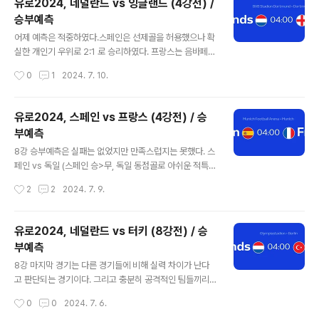
유로2024, 네덜란드 vs 잉글랜드 (4강전) /
였다. 전반에 비해 후반에 루즈하게 흘러가면서 재미없었
승부예측
던 경기를 종지부시켰던 잉글랜드의 결승골이었다. 그래서
글 내용
결승은 스페인과 잉글랜드가 만나게 되었다. 스페인의 지
어제 예측은 적중하였다.스페인은 선제골을 허용했으나 확
금까지Group B 3-0 vs Croatia (Morata 29, Fabiá
실한 개인기 우위로 2:1 로 승리하였다. 프랑스는 음바페가
n Ruiz 32, Carvajal 45+2) 1-0 vs Italy (Calafiori o
마스크를 벗었고 그리즈만을 빼는 강수를 두었는데 이에
작성시간
0
1
2024. 7. 10.
g 55) 1-0 vs Albania (Fe..
대해 충분히 스페인이 대비한 것 같았다. 카르바할이 빠진
측면에 대해 나바스가 대처하는 것이 조금은 불안했으나
그래도 시간이 갈수록 잘 막아주었다. 스페인의 감독은 8
유로2024, 스페인 vs 프랑스 (4강전) / 승
강전의 실수를 되풀이하지 않고 라민야말과 니코윌리엄스
부예측
를 90분 이후에 교체시키는 배움의 미학을 실천하였다. 지
글 내용
금까지 8강부터 3개의 적중, 2개의 적특으로 무패를 기록
8강 승부예측은 실패는 없었지만 만족스럽지는 못했다. 스
하고 있고, 이 경기에 대한 예측 역시 진행하고자 한다. 다
페인 vs 독일 (스페인 승>무, 독일 동점골로 아쉬운 적특)
소 낯설 수 있을 것이다.네덜란드의 16강전, 8강전네덜란
프랑스 vs 포르투갈 (프랑스 승>무, 0:0 무승부로 적특)
작성시간
2
2
2024. 7. 9.
드는 굉장히 재미있는 축구를 하는 팀 중 하나였다. 예선에
잉글랜드 vs 스위스 (스위스 사이드, 적중)네덜란드 vs 터
서 오스트리아, 프랑스에 이어 조3위로..
키 (네덜란드 승, 적중했으나 핸디는 아쉬움)8강전 전체를
놓고 보면 2승2적특이고 핸디포함 1승3적특인데 만족스
유로2024, 네덜란드 vs 터키 (8강전) / 승
러울 수밖에 없다. 스위스가 90분 내에 지지 않는다는 관
부예측
점만 적중한 것이다. 스페인의 16강전, 8강전스페인은 16
글 내용
강에서 조지아에게 선제골을 내 주었으나 역전하면서 대승
8강 마지막 경기는 다른 경기들에 비해 실력 차이가 난다
을 거둔다. 8강에서 독일을 만나서 리드해나가는 경기를
고 판단되는 경기이다. 그리고 충분히 공격적인 팀들끼리
펼쳤는데 동점골을 허용하였는데, 연장 후반 터진 결승골
의 대결이다. 이번 유로2024 에서 언더 경기가 많았는데,
작성시간
0
0
2024. 7. 6.
로 4강에 진출했다. 스페인의 8강전은 감독 루이스데라푸
터키는 4경기 모두 오버를 냈고, 네덜란드는 4경기 중 3경