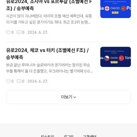
유로2024, 조지아 vs 포르투갈 (조별예선 F
말 재미없는 경기가 만들어진다. 실력도 없는 팀이 그냥 상
조) / 승부예측
대에게 승점을 내 주며 "몇실점만 하지 않으면 돼" 같은 시
글 내용
나리오도 써 지나 하면, 조1위가 가능한 강팀은 토너먼트를
시간이 많이 지나버렸다. 마지막 조별 예선 예측인데, 유종
위해 체력을 아끼고 합의적 무승부에 도달하거나 시혜적
의 미를 거두고 싶은 경기이기도 하다. 최근 조3위 논쟁으
결과를 베풀기도 한다. 조지아와 포르투갈의 경기는 이변
로 많은 비판을 받고 있다. 더 충격적인 것은 잉글랜드였고
작성시간
0
0
2024. 6. 27.
이 가능한 경기이기도 했지만 포르투갈이 전력을 다하지
잉글랜드는 무승부를 선택하면서 16강 이후의 스케줄만
않은 경기였다. A조의 헝..
생각했다. 조지아는 포르투갈을 반드시 이겨야 하고 (무승
부는 의미가 없다), 포르투갈은 조1위 확정으로 서브자원들
유로2024, 체코 vs 터키 (조별예선 F조) /
을 투입할 수 있을 것으로 보인다. 조지아는 총력적이고 포
승부예측
르투갈은 약간 변화를 준 것으로 보인다. 교체 들어갔던 선
글 내용
수가 선발 출전하는 등의 미세한 변화이고 호날두 등 일부
방금 끝난 루마니아-슬로바키아 경기에서는 합의된 무승
선수들은 그대로 투입되었다. 이것은 공격적인 축구에 대
부를 통해서 둘 다 진출했고, 우크라이나는 벨기에와 0:0
한 의지를 보여주고, 최근 유로2024 강팀들의 지키기 논
으로 비겼으나 승점 4점을 얻고도 조4위로 탈락했다. 설마
작성시간
0
0
2024. 6. 27.
란에 대해 포르투갈이 반증해야 한다는 그런 생각까지도
설마 했는데 네 팀 모두 1승1무1패가 나왔다. 조3위 규정은
든다. 조지아에게 무승부가 의미없기에..
역대급으로 재미없는 조별예선을 만들고 있다. 대신, 16강
대진이 재밌어질 수 있겠지만, 회의적이다. 포르투갈이 조
더보기
1위를 확정지은 가운데 (터키와 체코를 모두 이김), 체코는
탈락 위기에 놓여 있다. 체코가 조지아 상대로 무승부를 기
록했기 때문인데, 한편으로는 마지막 극장골을 먹혔다면
정말 재미있었을 듯 하다. 일단 체코는 반드시 이겨야 진출
하며, 터키는 패하더라도 3점차 이상으로 패하지 않으면 1
6강에 진출한다. F조 2위와 F조 3위의 대진을 확인해봐야
의안내
티스토리
로그인
고객센터