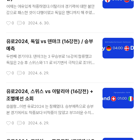
실 이기지 않아도 됐던 경기였기 때문에 힘을 빼지 않았다.
글 내용
16강 대진운도 좋다. 조지아라니...2. 조지아는 일정상의
어제는 여유있게 적중하였다.이탈리아 경기력에 대한 불안
행운? 조지아는 운이 좋았다. 아니, 운이었다. 포르투갈은
감으로 패스한 것이 다행이었고 독일은 핸디까지 해 주었
이미 조1위를 확정한 상황이었다. 터키가 이기더라도 승자
다. 어제를 계기로 예선과 다른 행보로 승승장구 하길 기원
작성시간
0
0
2024. 6. 30.
승을 우선시하는 UEFA 규정에 따라 무조건 1위였다. 조지
해 본다. 오늘은 무의미한 스쿼드 이야기없이 간단하게 글
아에게 시혜..
을 정리하고 마무리할 것이다. 3가지 포인트를 짚어 본
다. 1. 잉글랜드의 결정력 문제는 해결될 것인가? 잉글랜드
유로2024, 독일 vs 덴마크 (16강전) / 승부
는 이기는 경기도 겨우 이겼고, 최대한 체력을 아끼려고 했
예측
다. 파괴적인 모습이 전혀 없었고 세르비아에게 이긴 것이
글 내용
거의 기적인 수준의 경기력이었다. 그렇게 좋은 멤버를 보
두번째 경기이다. 덴마크는 3 무승부로 16강에 합류했고
유하고 3경기 2골은 굉장히 실망스럽다. 이런 결정력 문제
독일은 2승 후 스위스와 1:1 로 비기면서 극적으로 조1위로
는 해결될 것인가?2. 슬로바키아는 지키면서 벨기에를 제
진출했다. 사실 덴마크의 3무승부는 유로2024 를 재미없
작성시간
0
0
2024. 6. 29.
압유로예선 죽음의 조는 E조 였다. 우크라이나가 승점 4점
게 만드는 경기들의 연속이었다. 독일은 5-1 이라는 시원
으로 탈락했고 슬로바키아는 와일드카드를 ..
시원한 경기를 펼쳤으나 두번째 경기에서 헝가리에 고전했
고 스위스에게는 하마터면 질뻔한 그런 경기를 펼쳤다. 극
유로2024, 스위스 vs 이탈리아 (16강전) +
적인 동점골로 1위를 했으나, 그게 아니었다면 천적 이탈리
조별예선 소회
아를 16강에서 만날 뻔 했다. 독일은 완벽한 전성기까지는
글 내용
아니지만 세대교체에 완전히 성공한 모습이다. 개최국 이
씁쓸함...이번 유로2024 는 참패였다. 승부예측으로 승부
점도 가지고 있기 때문에 덴마크가 독일의 전술을 쉽게 파
본 경기에서도 적중보다 비적중이 많았고 부끄러운 수치였
훼하기는 힘들 것으로 보인다. 물론, 덴마크는 굉장히 좋은
다. 조3위 중 6팀 중 4팀이 16강에 합류하는 현재의 룰은
작성시간
0
0
2024. 6. 29.
수비력을 보였고 오늘 경기에서도 공격적이기보다는 수비
쓰레기 같은 룰이다. 수정되어야 한다. 먼저 경기를 하면 불
적으로 임하면서 연장이나 승부차기..
리할 수밖에 없으며 나중에 경기를 하면 거기에 맞춰서 경
기를 하게 된다. 그저 16강을 위해서 전술을 짜게 되고 정