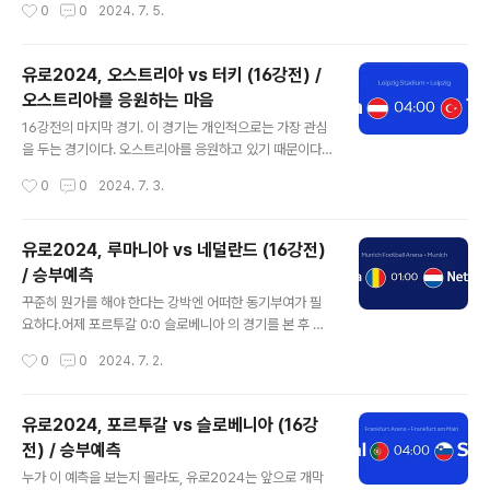
작성시간
0
0
2024. 7. 5.
s 13) Round of 16 4-1 vs Georgia (Rodri 39, Fabi
án Ruiz 51, Williams 75, Olmo 83; Le Normand o
g 18)4승을 기록하였다. 다양한 선수들이 득점했고, 아직
유로2024, 오스트리아 vs 터키 (16강전) /
라민야말은 득점하지 못했지만 충분히 득점에 관여할 수
오스트리아를 응원하는 마음
있는 플레이를 보여주었다. 모든 경기에서 상대를 압도했
글 내용
고 로테이션 돌렸던 알바니아 전 역시 압도했다. 그동안의
16강전의 마지막 경기. 이 경기는 개인적으로는 가장 관심
상대가 이름값에 비해 약했다는 점, 특히 크로아티아, 이탈
을 두는 경기이다. 오스트리아를 응원하고 있기 때문이다.
리아가 생각보다 약한..
올해 특별히 매력적인 팀이 없었고 이탈리아는 피파2024
작성시간
0
0
2024. 7. 3.
에서 선택한 팀이었지만 탈락해버렸다. 오스트리아는 우승
팀 베팅을 했기 때문이다. 배당도 상당히 좋았고 전체적인
관전용으로 선택하였다. 오스트리아는 과거 중하위권팀이
유로2024, 루마니아 vs 네덜란드 (16강전)
었으나 세대교체 및 선수풀의 성장을 통해서 최소한 중상
/ 승부예측
위권팀으로 발전하였다. 전체적인 스쿼드라인이 빅클럽의
글 내용
중심을 차지한 것도 한가지 증거이다. 사실 1차전부터 오스
꾸준히 뭔가를 해야 한다는 강박엔 어떠한 동기부여가 필
트리아의 강점을 선택했고 그 경기는 실패했지만, 조1위로
요하다.어제 포르투갈 0:0 슬로베니아 의 경기를 본 후 내
진출하였다. https://cherishhn.tistory.com/entry/%
멘탈은 붕괴되었다. 그걸 보고 있었던 것도 답답하지만, 호
작성시간
0
0
2024. 7. 2.
EC%9C%A0%EB%A1%9C2024-D2이러한 예측이
날두로 인한 스트레스는 물론, 너무 단순한 예측임에도 그
었고, 프랑스에게 0:..
것이 빗나갔다는 것에 대한 회의감이었다. 항상 결과가 좋
을 순 없지만, 어느 정도 16강에 대한 자신감이 있었기에
유로2024, 포르투갈 vs 슬로베니아 (16강
그 좌절감은 더 큰 부분이었다. 그래도 오늘 2경기가 있고
전) / 승부예측
경기시작전까지 간단하게라도 마무리를 해 보려고 한다.
글 내용
이러한 유로2024 전경기 프리뷰를 하는 것은 리그를 앞두
누가 이 예측을 보는지 몰라도, 유로2024는 앞으로 개막