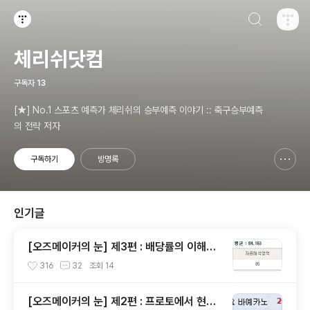
검색하기
티스토리
체리쉬닷컴
구독자
13
[★] No.1 스포츠 예측가 체리쉬의 승부예측 이야기 :: 축구승부예측
의 전략 저자
구독하기
방명록
신고하기 레이어
열기
인기글
[오즈메이커의 눈] 제3편 : 배당률의 이해와
독해, 그리고 배당분석
316
32
조회
14
[오즈메이커의 눈] 제2편 : 프로토에서 현금