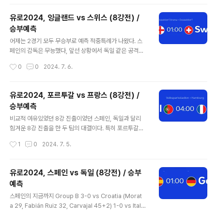
엔테가 망쳤다고 해도 과언..
기 오버를 냈다.이러한 통계수치가 너무 두드러진 선택은
피하고 싶기 때문에 이 경기의 다득점 선택은 피했지만, 성
유로2024, 잉글랜드 vs 스위스 (8강전) /
향 그대로의 결과가 노출될 경우 다득점 가능성도 높은 경
승부예측
기이다. 네덜란드의 지금까지Group D 2-1 vs Polan
글 내용
d (Gakpo 29, Weghorst 83; Buksa 16) 0-0 vs Fra
어제는 2경기 모두 무승부로 예측 적중특례가 나왔다. 스
nce 2-3 vs Austria (Gakpo 47, Depay 75; Male
페인의 감독은 무능했다, 앞선 상황에서 독일 같은 공격력
n 6og, Schmid 59, Sabitzer 80) Round of 16 3-
을 갖춘 팀에게 역습루트를 없애버린 것은 상대가 마음 놓
작성시간
0
0
2024. 7. 6.
0 vs R..
고 공격할 기회만을 제공했을 뿐이다. 결국 동점골을 허용
했고, 연장에서 이겨서 망정이지 탈락했다면 끝끝내 라민
야말과 니코윌리엄스를 조기에 뺀 선택은 비난받을 뻔 했
유로2024, 포르투갈 vs 프랑스 (8강전) /
다. 프랑스는 그리즈만의 경기력이 완전히 에이징커브를
승부예측
그리고 있으며, 음바페 역시 코를 다쳐서 100% 시야를 확
글 내용
보하지 못한다. 포르투갈이 상당히 경기를 잘 했는데, 프랑
비교적 여유있었던 8강 진출이었던 스페인, 독일과 달리
스가 PK 만 연습했는지 5명 모두 성공시키면서 진출하였
힘겨운 8강 진출을 한 두 팀의 대결이다. 특히 포르투갈은
다. 프랑스는 그리즈만을 빼고 튀랑, 뎀벨레 등을 조기에 활
PK 까지 가는 승부 끝에 슬로베니아를 제압하였다 (그 예
작성시간
1
0
2024. 7. 5.
용하는 것도 선택이 될 수 있을 것이다. 오늘은 이제 마지막
측에 실패하였다)포르투갈의 지금까지Group F 2-1 v
4강 두 팀이 결정된다. 잉글랜드의 지..
s Czechia (Hranáč og 69, Francisco Conceiçã
o 90+2; Provod 62) 3-0 vs Türkiye (Bernardo Si
유로2024, 스페인 vs 독일 (8강전) / 승부
lva 21, Samet Akaydin og 28, Bruno Fernandes 5
예측
6) 0-2 vs Georgia (Kvaratskhelia 2, Mikautadz
글 내용
e 57 pen) Round of 16 0-0 aet, 3-0 pens vs Slov
스페인의 지금까지 Group B 3-0 vs Croatia (Morat
enia포르투갈은 1차전 체코를 2-1 로 제압했고 2차전에
a 29, Fabián Ruiz 32, Carvajal 45+2) 1-0 vs Ital
서 3-0 으로 터..
y (Calafiori og 55) 1-0 vs Albania (Ferran Torre