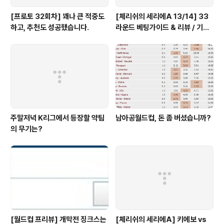
[프로토 32회차] 꽤나 큰 적중도
[체리쉬의 세리에A 13/14] 33
하고, 추천도 성공했습니다.
라운드 베팅가이드 & 리뷰 / 기적
의 나폴리 핸승
주말저녁 K리그에서 등장할 약팀
남아공월드컵, 돈 좀 버셨습니까?
의 무기는?
[월드컵 프리뷰] 개막전 징크스는
[체리쉬의 세리에A] 키에보 vs