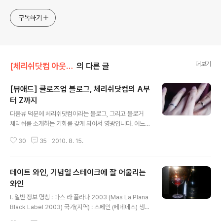
구독하기
더보기
[체리쉬닷컴 아웃사이드]/자유로운 이야기
의 다른 글
[뷰애드] 클로즈업 블로그, 체리쉬닷컴의 A부
터 Z까지
글 내용
다음뷰 덕분에 체리쉬닷컴이라는 블로그, 그리고 블로거
체리쉬를 소개하는 기회를 갖게 되어서 영광입니다. 어느
덧 구독자가 1100명을 넘어섰네요. 월드컵이 진행되고 있
30
35
2010. 8. 15.
을 때만 해도 1000명이 안 되었었는데, 작은 것이지만 글
을 쓰는 데 큰 힘이 됩니다. 많은 사람이 내 글을 읽고 있다
는 것은 '글을 쓰는 사람' 한테는 정말 행복한 일이지요. 이
데이트 와인, 기념일 스테이크에 잘 어울리는
자리를 빌어서 짧은 감사의 인사로 이 글을 시작하고자 합
니다. 항상 어떤 글을 쓰기 위해서는 '글감' 을 떠올립니다.
와인
글 내용
어떤 소재로 어떻게 풀어갈지.. 이 글 또한 어떤 소재로 어
I. 일반 정보 명칭 : 마스 라 플라나 2003 (Mas La Plana
떻게 소개해야 할까. 하고 많이 고민했습니다. 많은 고민이
Black Label 2003) 국가(지역) : 스페인 (페네데스) 생산
담긴 글은 실수가 많아지기도 하지만, 좋은 글이 되기도 합
회사 : 토레스 포도품종 : 카베르네 소비뇽 100% 알콜도수