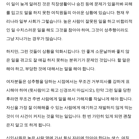
이 일이 늦게 알려진 것은 직장생활이나 승진 등에 문제가 있을까봐 피해
를 입고도 말을 하지 못한 여직원들의 아쉬운 상황에 있습니다
.
현재 우
리나라 일부 사회가 그렇습니다
.
높은 사람이 잘못된 일을 하고 비합리적
인 일 수치스러운 일을 해도 그것을 참아야 하며
,
그것이 성추행이라도
그냥 지나가는 경우가 많습니다
.
하지만
,
그런 것들이 상황을 악화시킵니다
.
안 좋게 소문날까봐 좋지 않
은 일을 겪고도 잘 얘길 하지 못하는 분위기가 문제인 것입니다
.
할 말은
해야 하고
,
부당한 것에 대해서는 말을 해야 합니다
.
여자분들은 성추행을 당하는 시점에서는 무조건 거부의사를 강하게 표
시해야 하며 (윗사람이고 뭐고 신경쓰지 마십시오), 만약 그런 일을 당한
후라면 무조건 주변 사람에게 말을 해서 가해자를 작살나게 해야 합니다
.
자신을 가장 잘 이해해줄 수 있는 사람에게 얘기하고 재발하지 않게 막는
것이 더 사건이 커지는 것을 막는 일입니다
.
한 번 가만히 있게 되면 괜찮
은지 알고 또 하게 됩니다
.
신입사원은 높은 사람 옆에 가서 회식 자리에 앉아야 한다는 생쇼
,
여직