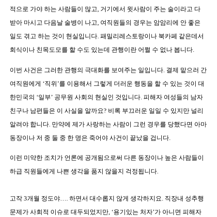
적으로 가야 하는 사람들이 많고
,
거기에서 윗사람이 주는 술이라고 다
받아 마시고 다음날 술병이 나고
,
여직원들의 경우는 암암리에 안 좋은
일도 겪고 하는 것이 현실입니다
.
패밀리레스토랑이나 북카페 같은데서
회식이나 친목도모를 할 수도 있는데 관행이란 어쩔 수 없나 봅니다
.
이번 사건은 그러한 관행의 극대화를 보여주는 일입니다
.
결제 맡으러 간
여직원에게
‘
직위
’
를 이용해서 그렇게 더러운 행동을 할 수 있는 것이 대
한민국의
‘
일부
’
공무원 사회의 현실인 것입니다
.
피해자 여성들의 남자
친구나 남편들은 이 사실을 알까요
?
비록 부끄러운 일일 수 있지만 널리
알려야 합니다
. 만약에
제가 사랑하는 사람이 그런 경우를 당했다면 아마
동장이나 저 중 둘 중 한 명은 죽어야 사건이 끝났을 겁니다
.
이런 미약한 조치가 언론에 공개됨으로써 다른 동장이나 높은 사람들이
하급 직원들에게 나쁜 생각을 품지 않을지 걱정됩니다
.
고작
3
개월 정도야
….
하면서 대수롭지 않게 생각하지요
.
직장내 성추행
문제가 사회적 이슈로 대두되었지만
, ‘
용기있는 처자
’
가 아니면 피해자