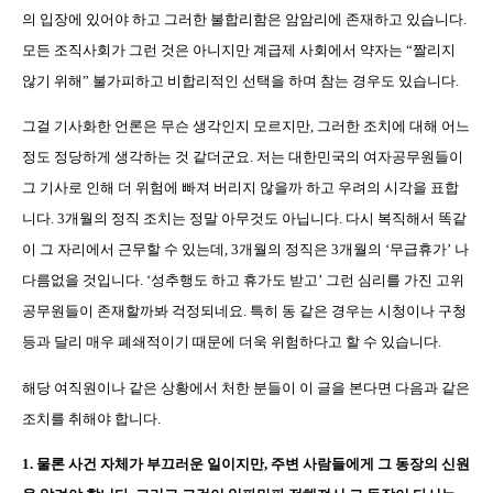
의 입장에 있어야 하고 그러한 불합리함은 암암리에 존재하고 있습니다
.
모든 조직사회가 그런 것은 아니지만 계급제 사회에서 약자는
“
짤리지
않기 위해
”
불가피하고 비합리적인 선택을 하며 참는 경우도 있습니다
.
그걸 기사화한 언론은 무슨 생각인지 모르지만
,
그러한 조치에 대해 어느
정도 정당하게 생각하는 것 같더군요
.
저는 대한민국의 여자공무원들이
그 기사로 인해 더 위험에 빠져 버리지 않을까 하고 우려의 시각을 표합
니다
. 3
개월의 정직 조치는 정말 아무것도 아닙니다
.
다시 복직해서 똑같
이 그 자리에서 근무할 수 있는데
, 3
개월의 정직은
3
개월의
‘
무급휴가
’
나
다름없을 것입니다
. ‘
성추행도 하고 휴가도 받고
’
그런 심리를 가진 고위
공무원들이 존재할까봐 걱정되네요
.
특히 동 같은 경우는 시청이나 구청
등과 달리 매우 폐쇄적이기 때문에 더욱 위험하다고 할 수 있습니다
.
해당 여직원이나 같은 상황에서 처한 분들이 이 글을 본다면 다음과 같은
조치를 취해야 합니다
.
1.
물론 사건 자체가 부끄러운 일이지만
,
주변 사람들에게 그 동장의 신원