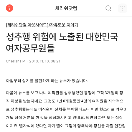
검색하기
체리쉬닷컴
티스토리
[체리쉬닷컴 아웃사이드]/자유로운 이야기
성추행 위험에 노출된 대한민국
여자공무원들
CherishTIP
2010. 11. 10. 08:21
아침부터 심기를 불편하게 하는 뉴스가 있습니다
.
다음에 뉴스를 보고 나니 여직원을 성추행했던 동장이 고작
3
개월의 정
직 처분을 받는다네요
.
그것도
1
년
6
개월동안
4
명의 여직원을 지속적으
로 성추행했는데도 여직원이 선처를 부탁한다느니 이런 헛소리로 겨우
3
개월 정직 처분을 한 것을 정당화시키고 있네요
.
당연히 파면 또는 정직
이지요
.
딸자식이 있다면 자기 딸이 그렇게 당해봐야 정신을 차릴 인간입