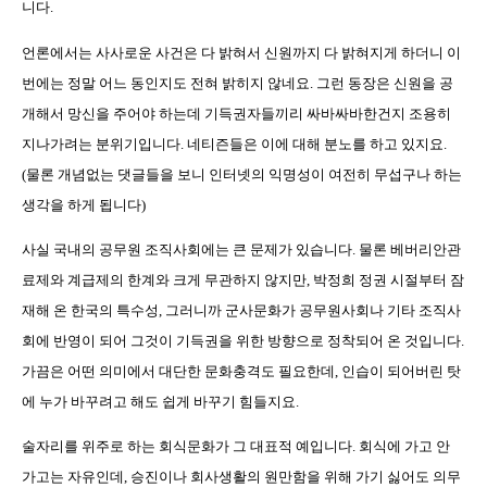
니다
.
언론에서는 사사로운 사건은 다 밝혀서 신원까지 다 밝혀지게 하더니 이
번에는 정말 어느 동인지도 전혀 밝히지 않네요
.
그런 동장은 신원을 공
개해서 망신을 주어야 하는데
기득권자들끼리 싸바싸바한건지
조용히
지나가려는 분위기입니다
.
네티즌들은 이에 대해 분노를 하고 있지요
.
(
물론 개념없는 댓글들을 보니 인터넷의 익명성이 여전히 무섭구나 하는
생각을 하게 됩니다
)
사실 국내의 공무원 조직사회에는 큰 문제가 있습니다
.
물론 베버리안관
료제와 계급제의 한계와 크게 무관하지 않지만
,
박정희 정권 시절부터 잠
재해 온 한국의 특수성
,
그러니까 군사문화가 공무원사회나 기타 조직사
회에 반영이 되어 그것이 기득권을 위한 방향으로 정착되어 온 것입니다
.
가끔은 어떤 의미에서 대단한 문화충격도 필요한데
,
인습이 되어버린 탓
에 누가 바꾸려고 해도 쉽게 바꾸기 힘들지요
.
술자리를 위주로 하는 회식문화가 그 대표적 예입니다
.
회식에 가고 안
가고는 자유인데
,
승진이나 회사생활의 원만함을 위해 가기 싫어도 의무