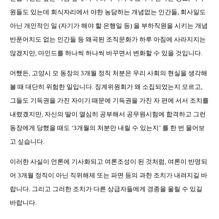
원들도 있는데 회식자리에서 야한 농담하는 개념없는 인간들
,
회사일도
아닌 개인적인 일
(
자기가 해야 할 은행일 등
)
을 부하직원을 시키는 개념
반푼어치도 없는 인간들 등 왜곡된 조직문화가 하루 아침에 사라지지는
않겠지만
,
마인드를 하나씩 하나씩 바꾸면서 변화할 수 있을 것입니다
.
어쨌든
,
고양시 모 동장의
3
개월 정직 처분은 우리 사회의 현실을 생각해
볼 때 대단히 위험한 일입니다
.
징계위원회가 왜 소집되었는지 모르고
,
그들도 기득권을 가진 자이기 때문에 기득권을 가진 자 편에 서서 조치를
내렸곘지만
,
자신의 딸이 열심히 공부해서 공무원시험에 합격하고 그런
동장에게 당했을 때도
‘3
개월의 처분만 내릴 수 있는지
’
를 한 번 물어보
고 싶습니다
.
이러한 사실이 언론에 기사화되고 여론조성이 된 것처럼
,
여론이 반영되
어
3
개월 정직이 아닌 직위해제 또는 파면 등의 과한 조치가 내려지길 바
랍니다
.
그리고 그러한 조치가 다른 상급자들에게 경종을 울릴 수 있길
바랍니다
.