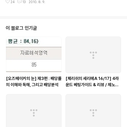
니다. 대학 다닐 때부터 이곳저곳 활동을 정말 많이 했었지
24
13
2010. 8. 9.
: 13.5% 가격 : 시중에서는 8-9만원 (일반 와인바에서는
만, 꼭 해 보..
10만원 정도, 호텔급 와인바에서는 13-14만원) II. 이 와인
에 섞인 이야기 63빌딩 워킹 온더 클라우드의 커플석은
'와인' 한 병을 주문해야만 앉을 수 있다. 가장 저렴한 와인
(흔히 접할 수 있는 와인)이 7만원이기에 차라리 시도해 보
이 블로그 인기글
지 않은 와인을 시도해 보고자 했다. 그래서 그 전날 검색해
서 '스테이크'에 가장 잘 어울리는 와인을 검색하고 검색한
결과 이 와인을 추천하는 사람들이 몇몇 있었다. 여러개의
와인이 눈에 들어왔지만..
[오즈메이커의 눈] 제3편 : 배당률
[체리쉬의 세리에A 16/17] 4라
의 이해와 독해, 그리고 배당분석
운드 베팅가이드 & 리뷰 / 제노아
는 진짜 미친 선택, 이유는?