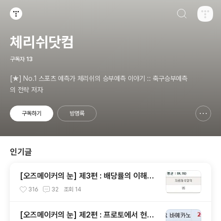
검색하기
티스토리
체리쉬닷컴
구독자
13
[★] No.1 스포츠 예측가 체리쉬의 승부예측 이야기 :: 축구승부예측
의 전략 저자
구독하기
방명록
신고하기 레이어
열기
인기글
[오즈메이커의 눈] 제3편 : 배당률의 이해와
독해, 그리고 배당분석
316
32
조회
14
[오즈메이커의 눈] 제2편 : 프로토에서 현금