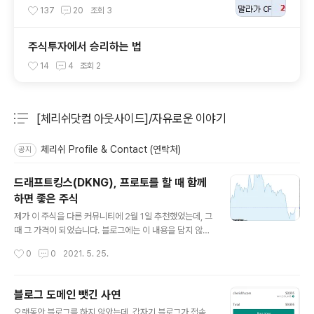
이 몰리는 경기의 위험성
137
20
조회
3
주식투자에서 승리하는 법
14
4
조회
2
[체리쉬닷컴 아웃사이드]/자유로운 이야기
분류 전체보기
주요 글 목록
체리쉬 Profile & Contact (연락처)
공지
드래프트킹스(DKNG), 프로토를 할 때 함께
하면 좋은 주식
글 내용
제가 이 주식을 다른 커뮤니티에 2월 1일 추천했었는데, 그
때 그 가격이 되었습니다. 블로그에는 이 내용을 담지 않았
기 때문에 한 번 다시 적어 봅니다. (가격이 더 올라갔다면
작성시간
0
0
2021. 5. 25.
다시 남기지 못했을 것입니다^^) ​ - ​ 드래프트킹스 (DKN
G) 이 주식의 가치는 없는 것이 생겨난데 있습니다. 미국은
그동안 스포츠베팅이 법으로 금지되어 있었고, 얼마전부터
블로그 도메인 뺏긴 사연
일부 주를 시작으로 하나씩 풀리고 있습니다. 스포츠베팅
글 내용
오랫동안 블로그를 하지 않았는데, 갑자기 블로그가 접속