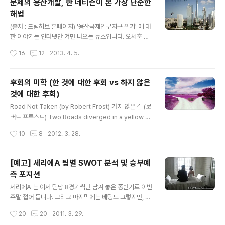
문제의 용산개발, 한 네티즌이 본 가장 단순한
로그 도용한 넘들을 비꼬는 것입니다) 마치 제가 활동하고
해법
있는 것처럼 뒤에다 붙여 놨는데, 오늘 처음 가 본 카페입니
글 내용
다. 분석가 리스트도 봤는데 한 명도 들어 본 적이 없는 팁
(출처 : 드림허브 홈페이지) '용산국제업무지구 위기' 에 대
스터들입니다. 이런 사기성 광고를 해 대는 놈들이 정상적
한 이야기는 인터넷만 켜면 나오는 뉴스입니다. 오세훈 구
인 운영을 할 확률은 낮으니 조심하세요. 저는 현재 http://
서울시장의 과도한 한강프로젝트가 현실성 부족으로 인해
작성시간
16
12
2013. 4. 5.
tipmall.co.kr ..
실패하면서 용산개발에까지 불똥이 튀고 있습니다. 자금력
이 되지 않는 기업들이 아귀다툼을 하면서 자기 이익 창출
에만 혈안을 올리면서 이자를 갚지 못하는 상황으로 사업
후회의 미학 (한 것에 대한 후회 vs 하지 않은
이 부도가 날 위기에 처했습니다. 언젠가 어떻게든 개발이
것에 대한 후회)
되긴 되겠지만, 그 시기가 길어질수록 관련이 있는 모든 시
글 내용
민들을 불편을 겪어야 합니다. 따라서 기득권 싸움으로 인
Road Not Taken (by Robert Frost) 가지 않은 길 (로
한 시간낭비는 더 이상 그만 해야 할 것입니다. 2010년에
버트 프루스트) Two Roads diverged in a yellow w
도 코레일과 삼성물산의 기득권 싸움이 매우 크게 일어났
ood, 노란 숲에 두 길이 나 있었어요. And sorry I could
작성시간
10
8
2012. 3. 28.
던 것으로 기억하는 데, 3년이 지난 지금도 사업의 진전은
not travel both 나는 두가지 길을 모두 갈 수 없음을 아
하나도 없습니다. 이 문제의 원인은 ..
쉽게 생각하면서 And be one traveler, long I stood
오랫동안 서서 한 길이 굽어서 꺾여 내려간 데까지, And l
[예고] 세리에A 팀별 SWOT 분석 및 승부예
ooked down one as far as I could 바라볼 수 있는
측 포지션
데까지 멀리 바라 보았어요. To where it bent in the u
글 내용
ndergrowth Then took the other, as just as fair,
세리에A 는 이제 팀당 8경기씩만 남겨 놓은 종반기로 이번
그리고, 똑같이 아름다운 또 다른 길을 선택했..
주말 접어 듭니다. 그리고 마지막에는 베팅도 그렇지만, 그
자체로 매우 흥미롭습니다. 이 시리즈물은 이번 주말까지
작성시간
20
20
2011. 3. 29.
최소한 10개팀을 완성할 생각입니다. 1. S. 강점(Strengt