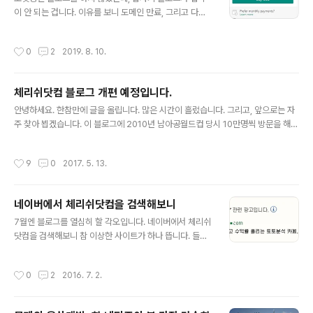
의 규모는 어마어마하지만 그것은 유럽 중심이었다면 미국
이 안 되는 겁니다. 이유를 보니 도메인 만료, 그리고 다른
자체로 합법화가 추진되고 있는 점은 굉장한 의미가 있을
사람이 채 갔더라고요. 부르는 가격을 보니 꽤 가치가 높았
것입니다. 이 주식이 원래 15불 정도했는데, 지금은 미만입
던 도메인이었던 것 같습니다. Cherish.com 이면 몰라도
니다. 6만원 정도인데 조금씩 조금씩 프로토로 수익을 내
작성시간
0
2
2019. 8. 10.
이 도메인의 가치가? 회의적입니다. 도메인은 잘 연장해줘
거나, 프로토를 사면서 일부 비중을 이 주식에 투자해보고
야 합니다. 중요한데, 일상이 바쁘면 잘 안 될 떄가 많죠. 이
자 합니다. 독점이라..
제 잘 써 보려고 cherishtip.com 을 구매했습니다. 남아
체리쉬닷컴 블로그 개편 예정입니다.
있더라고요. 가진 도메인 잘 연장하시기 바랄게요.
글 내용
안녕하세요. 한참만에 글을 올립니다. 많은 시간이 흘렀습니다. 그리고, 앞으로는 자
주 찾아 뵙겠습니다. 이 블로그에 2010년 남아공월드컵 당시 10만명씩 방문을 해
주셨던 이력이 나오더라구요 그렇게 생각해보면 벌써 7년이 지났습니다. 그리고 그
때 소통하던 분들은 다 7살씩 더 드셨겠네요. 저도 마찬가지구요. 벌써 첫 아이가 유
작성시간
9
0
2017. 5. 13.
치원에 다니고 있네요. 이 블로그를 통해 많진 않지만 소중한 인연도 생겼고 지금도
종종 연락주는 분들이 계십니다. 유료픽 사이트 활동을 하고 또 거기에서 또 비중있
는 역할을 소화하며 블로그에 무심했지만, 제 인생의 적지 않은 페이지가 담긴 소중
네이버에서 체리쉬닷컴을 검색해보니
한 공간임엔 분명한 것 같습니다. 요즘 20대 젊은 친구들이 분석가를 꿈꾸고 있고,정
글 내용
말 많은 분석가들이 생겼습니다. 뛰어난 분들도 많고요. ..
7월엔 블로그를 열심히 할 각오입니다. 네이버에서 체리쉬
닷컴을 검색해보니 참 이상한 사이트가 하나 뜹니다. 들어
가보니 한 번도 들어본 적이 없는 아마추어 토토 카페입니
다. 카톡방이나 다른 사이트에서 파생된 사이트 같습니다.
작성시간
0
2
2016. 7. 2.
저도 카톡방을 여러개 활동하고 있지만 여긴 처음 들어 봅
니다. 자기들 광고 홍보에도 스스로 아마추어들임을 강조
하고 있네요. (프로, 아마추어 나누자는 게 아니라 남의 블