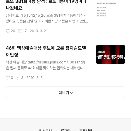
로또 381회 4등 당첨 : 로또 1등이 19명이나
동맹 국력집합동맹(capability agreegation)은 서로의 군사력을 합쳐서 공동의
나왔네요.
적에 대항하기 위하여 동맹을 맺는데, 주로 국..
글 내용
당첨번호 : 1,5,10,12,16,20 로또 381회차 4등에 당첨되
었네요. 5등은 정말 많이 되어봤지만, 4등은 이번이 2번째
네요. 당첨금은 세금 안 뗴고 43000원 정도 되는 듯 합니
작성시간
20
17
2010. 3. 21.
다. 다음회차 프로토에 배팅해야겠어요 ^^ 보통 로또를 살
때도 분석을 하고 사는데, 이번엔 분석없이 제 보안카드에
서 좋아 보이는 숫자 2개들, 전화번호 등을 조합하여 저만
46회 백상예술대상 후보에 오른 참이슬모델
의 배팅원칙을 어기지 않고 배팅했습니다. 저는 이렇게 분
이민정
석합니다(예시) --> http://cherishh.com/entry/lotto
글 내용
-346 황사 때문에 데이트가 취소되었는데, 결국 여친의
백상 예술 대상 (http://isplus.joins.com/100sang/)
호출로 밖에 나갔다가 왔지요. 어제 술을 좀 마시기도 했었
은 벌써 올해로 46회째를 맞이하는 권위있는 대회입니다.
고, 컨디션도 좋지 않았는데, 그래도 여친이 부르니 가야지
1965년부터 한국 대중문화 예술의 발전과 예술인의 사기
작성시간
0
3
2010. 3. 5.
어쩌겠어요. 버스를 기다리다가 워낙 안 오니..
진작을 위해 제정한 대회지요. 지난 1년간 방영 또는 상영
된 TV/영화부문의 제작진과 출연자에게 시상하는 국내 유
일의 종합예술상입니다. - 행사명 : 제46회 백상예술대상
더보기
시상식 - 일 시 : 2010년 3월 26일 (금) 20:00~22:00 -
장 소 : 국립극장 해오름극장 - 주 최 : 아이에스플러스코프,
일간스포츠 - 주 관 : 중앙일보문화사업 - 후 원 : 문화체육
관광부, 중앙일보, 중앙엔터테인먼트&스포츠(JES) - 방
송 : KBS 2TV - 협 찬 : 해오름극장에서 뮤지컬 캣츠를 보
러 갔던 기억이 있는..
의안내
티스토리
로그인
고객센터