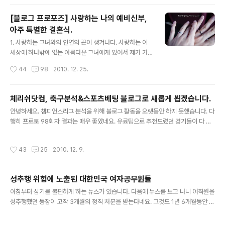
h) 2. W. 약점(Weakness) 3. O. 기회 (Opportunity)
4. T. 위기 (Threat) 의 SWOT 분석 그리고, 각 팀별 승
[블로그 프로포즈] 사랑하는 나의 예비신부,
부예측 포지션에 대해 검토해 볼 생각입니다. 20개팀을 순
아주 특별한 결혼식.
위대로 진행하지는 않고 흥미로운 팀들 우선으로 구성해
글 내용
볼 생각입니다. 개인적으로 6월 이후를 대비하여 위해 A매
1. 사랑하는 그녀와의 인연의 끈이 생겨나다. 사랑하는 이
치에 대한 해외 유료정보(100 유로/1 month)를 메일링으
세상에 하나밖에 없는 아름다운 그녀에게 있어서 제가 가
로 보고 있습니다. 무료정보와 차이가 있다면 잘 모르는 선
장 멋진 남자라고 자신하며, 도서관에서 "마음이 담긴 포스
작성시간
44
98
2010. 12. 25.
수들에 대한 정보들, 감독의 평가전..
트잇"을 주고 받으며 이루어진 우리의 특별한 인연을 소개
하고자 합니다. (김종욱 - 그대만이 MR... 플레이하시면 바
로 나옵니다) 사실 우리의 인연은 매우 특별합니다. 처음에
체리쉬닷컴, 축구분석&스포츠베팅 블로그로 새롭게 뵙겠습니다.
는 그냥 지나칠 수도 있었던 인연의 끈을 제가 가볍게 놓고
글 내용
안녕하세요. 챔피언스리그 분석을 위해 블로그 활동을 오랫동안 하지 못했습니다. 다
싶지 않아서 최선을 다해 노력했고, 그것이 지금 이렇게 연
행히 프로토 98회차 결과는 매우 좋았네요. 유료팁으로 추천드렸던 경기들이 다 들
인이 되었습니다. 많은 시간이 흐르고 흘렀지만, 항상 이 때
어왔습니다. AC밀란의 경기는 겜블의 관점에서 결과가 나온 것 같고 (브라가를 더
를 생각하면 기분이 좋아집니다. 우리는 제가 다니는 학교
유력하게 봤던 것은 사실입니다) 로마와 첼시 경기는 전날의 인터밀란의 경기와 동질
도서관에서 처음으로 만났습니다. 어느날 어떤 긴머리의
작성시간
43
25
2010. 12. 9.
성을 띠는 경기로 선택과 집중에 의한 결과로 보입니다. 나머지 경기는 경기력에 의
여자분이 열람실에서 너무도 열심히 공부하는 뒷모습이 눈
한 결과로 여겨집니다. 볼로냐의 승리는 유료팁으로 매우 강하게 추천했던 경기인데
에 들어왔답니다. 그리고 항..
젤손페르난데즈가 빠진 부분의 공백만큼 경기력대로 들어와 주었습니다. 외부적인
성추행 위험에 노출된 대한민국 여자공무원들
요인을 생각해본다면, 볼로냐는 세금미납으로 승점을 삭감당한 상황으로 승리수당
글 내용
이라는 것이 반드시 필요했기 때문입니다. 그리고, 볼로냐와 키에보의 우호적인..
아침부터 심기를 불편하게 하는 뉴스가 있습니다. 다음에 뉴스를 보고 나니 여직원을
성추행했던 동장이 고작 3개월의 정직 처분을 받는다네요. 그것도 1년 6개월동안 4
명의 여직원을 지속적으로 성추행했는데도 여직원이 선처를 부탁한다느니 이런 헛
소리로 겨우 3개월 정직 처분을 한 것을 정당화시키고 있네요. 당연히 파면 또는 정