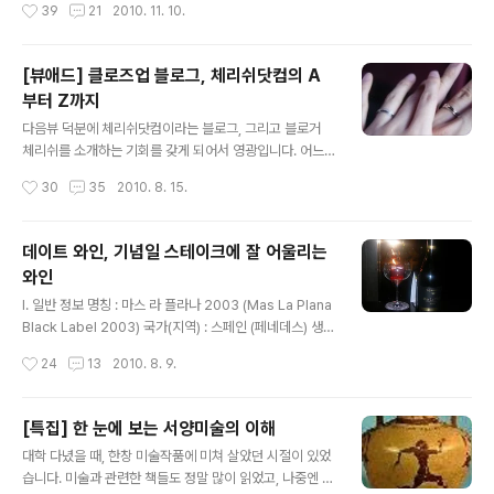
작성시간
39
21
2010. 11. 10.
직이지요. 딸자식이 있다면 자기 딸이 그렇게 당해봐야 정신을 차릴 인간입니다. 언
론에서는 사사로운 사건은 다 밝혀서 신원까지 다 밝혀지게 하더니 이번에는 정말 어
느 동인지도 전혀 밝히지 않네요. 그런 동장은 신원을 공개해서 망신을 주어야 하는
[뷰애드] 클로즈업 블로그, 체리쉬닷컴의 A
데 기득권자들끼리 싸바싸바한건지 조용히 지나가려는 분위기입니다. 네티즌들은
부터 Z까지
이에 대해 분노를 하고 있지요. (물론 개념없는 댓글들을 보니 인터넷의 익..
글 내용
다음뷰 덕분에 체리쉬닷컴이라는 블로그, 그리고 블로거
체리쉬를 소개하는 기회를 갖게 되어서 영광입니다. 어느
덧 구독자가 1100명을 넘어섰네요. 월드컵이 진행되고 있
작성시간
30
35
2010. 8. 15.
을 때만 해도 1000명이 안 되었었는데, 작은 것이지만 글
을 쓰는 데 큰 힘이 됩니다. 많은 사람이 내 글을 읽고 있다
는 것은 '글을 쓰는 사람' 한테는 정말 행복한 일이지요. 이
데이트 와인, 기념일 스테이크에 잘 어울리는
자리를 빌어서 짧은 감사의 인사로 이 글을 시작하고자 합
와인
니다. 항상 어떤 글을 쓰기 위해서는 '글감' 을 떠올립니다.
글 내용
어떤 소재로 어떻게 풀어갈지.. 이 글 또한 어떤 소재로 어
I. 일반 정보 명칭 : 마스 라 플라나 2003 (Mas La Plana
떻게 소개해야 할까. 하고 많이 고민했습니다. 많은 고민이
Black Label 2003) 국가(지역) : 스페인 (페네데스) 생산
담긴 글은 실수가 많아지기도 하지만, 좋은 글이 되기도 합
회사 : 토레스 포도품종 : 카베르네 소비뇽 100% 알콜도수
작성시간
24
13
2010. 8. 9.
니다. 대학 다닐 때부터 이곳저곳 활동을 정말 많이 했었지
: 13.5% 가격 : 시중에서는 8-9만원 (일반 와인바에서는
만, 꼭 해 보..
10만원 정도, 호텔급 와인바에서는 13-14만원) II. 이 와인
에 섞인 이야기 63빌딩 워킹 온더 클라우드의 커플석은
[특집] 한 눈에 보는 서양미술의 이해
'와인' 한 병을 주문해야만 앉을 수 있다. 가장 저렴한 와인
글 내용
대학 다녔을 때, 한창 미술작품에 미쳐 살았던 시절이 있었
(흔히 접할 수 있는 와인)이 7만원이기에 차라리 시도해 보
습니다. 미술과 관련한 책들도 정말 많이 읽었고, 나중엔 동
지 않은 와인을 시도해 보고자 했다. 그래서 그 전날 검색해