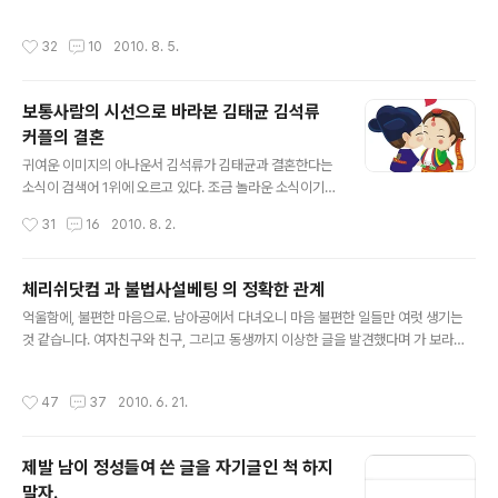
양미술이나 희랍미술 등도 막 찾아봤습니다. 항상 느끼는
서 '스테이크'에 가장 잘 어울리는 와인을 검색하고 검색한
것이지만, 뭔가에 열정을 갖는 시절은 돌이켜 보면 참 행복
결과 이 와인을 추천하는 사람들이 몇몇 있었다. 여러개의
작성시간
32
10
2010. 8. 5.
합니다. 결국 남는 게 없었을지라도요. 당시 중복되지 않은
와인이 눈에 들어왔지만..
수업들을 다 들었고, 수업을 들으며 노트정리했었던 것들
입니다. 다소 노트정리식의 글이지만, 미술을 사랑하는 모
보통사람의 시선으로 바라본 김태균 김석류
든 분께 도움이 되시기 바라며 시험 등을 준비하실 때 참고
커플의 결혼
하시기 바랍니다. (친구는 소개팅시 유용했다고 하는데, 무
글 내용
슨 의미인지 잘 모르겠어요 ㅋ) 사진은 저작권 문제가 있어
귀여운 이미지의 아나운서 김석류가 김태균과 결혼한다는
서, 구글에서 허가없이 사용가능한 이미지만 찾아서 올리
소식이 검색어 1위에 오르고 있다. 조금 놀라운 소식이기도
겠습니다. 혹여나 저작권을 가지신 분이 있다면 그 그림 즉
하지만, 사실 그렇게 놀랍지 않기도 하다. 그 상대가 김태균
작성시간
31
16
2010. 8. 2.
시 삭제가 가능하오니 바로 말씀해..
이라는 것은 좀 의외였지만, 김석류 아나운서가 야구 전문
리포터로 활동했을 때부터 그 운명은 정해졌는지도 모르겠
다. 김태균과 김석류는 인연이었던 것이다. 인연이 맺어진
체리쉬닷컴 과 불법사설베팅 의 정확한 관계
다는 것은 아름다운 일이다. 어떤 경로를 통해 만나게 되었
글 내용
억울함에, 불편한 마음으로. 남아공에서 다녀오니 마음 불편한 일들만 여럿 생기는
든 그것은 인연이다. 인연이 성립되는 과정은 각기 다르다.
것 같습니다. 여자친구와 친구, 그리고 동생까지 이상한 글을 발견했다며 가 보라고
몇년째 짝사랑만 하다가 사랑에 골인한 친구도 있고. 전 여
했는데, 정말 가관이더군요. 한참 전에 올라온 글인데 워낙 바빠서 그 사실도 모르고
자친구와 헤어진지 얼마 안 되어 몇 개월만에 결혼소식을
있었습니다. 어떤 한 블로거가 제 블로그를 인기, 유명 블로그라고 하면서 그걸 이용
전했던 친구도 있었다. 나의 경우도 비범하지는 않다. 도서
작성시간
47
37
2010. 6. 21.
해 ‘사설베팅을 조장하고 있는’ 불법행위를 하고 있다고 모함하고 있습니다. 저뿐만
관에서 3개월을 바라만 보다가 말을 안 걸면 다시는 못 볼
아니라 가족 등 다른 사람까지 신경 쓰는 것 때문에 마음이 편치 않고, 화가 나는 것은
것 같아서 용기를 냈고, 그것..
사실입니다. 지금 할 일이 엄청나게 많은데, 이런 소소한 일까지 신경 써야 한다는 것
제발 남이 정성들여 쓴 글을 자기글인 척 하지
도 속상하구요. 사설업체와 관련한 그 사람의 글에 일부 동의를 했기 때문에, 댓글을
말자.
비공개로 남겼다가, 그 댓글이 그대로 공개되는..