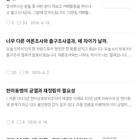
글 내용
찾아주시는 분들 중 어떤 분이 저보고 카페활동을 하시냐
고 물으시더군요. 그분께 감사드립니다. 그런데, 카페활동
을 일체 하지 않고 있는 저로서는 정말 황당했습니다. 그리
작성시간
0
33
2010. 6. 13.
고 그 분이 알려 주신 카페를 가 봤습니다. 한 인간이... 패널
이랍시고.. 제가 쓰고 있는 월드컵 팀리포트를 마치 자기가
쓴 것처럼 조별로 해서 다 올려 놓았더군요. 명품 분석이니
너무 다른 여론조사와 출구조사결과, 왜 차이가 날까.
뭐니... 자기가 쓴 분석도 아니면서 명품 분석이라고 하는
글 내용
오늘 민주시민의 한 사람으로서 정당한 한 표를 던지고 왔습니다. 오늘 6시 방송3사
꼬락서니가 정말 가관입니다. 그것도 패널이라는 사람이
출구조사 결과가 발표되었습니다. 여론조사와는 너무도 차이가 나는 결과입니다. 1
말이지요. 그것도 일종의 편집을 해서 한 글에 담아 놓았습
5%p 이상 차이가 날 것으로 예상되었던 서울시장의 경우 0.2%p 차이로 나타나고
니다. 그리고 제가 C조까지밖에 안 올리니 C조까지밖에 못
있으며, 강원과 인천의 경우 여론조사 결과를 뒤집은 결과가 나왔습니다. 지역 후보
쓰고 있네요. 자기가 쓸 능력은 안 되는 녀석입니다. 다른
작성시간
30
10
2010. 6. 2.
여론조사 출구조사 오차 비고 서울시장 오세훈 50.4% 47.4% 17.6% 한명숙 32.
글도 분명 퍼와서 자기 글처럼 해 놓은 녀석일 게 뻔합니다.
6% 47.2% 경기지사 김문수 44.7% 52.1% 7.9% 단일화 유시민 32.6% 47.9%
그러면서 꼴에 ..
인천시장 안상수 44.2% 45.5% 17.9% 단일화/역전 송영길 32.9% 52.1% 강원
한미동맹의 균열과 재정립의 필요성
지사 이계진 46.1% 46.6% 18.5% 단일화/역전 이광재 34.4% 53.4% (여론조사
글 내용
및 출..
I. 서론 1953년 한미상호방위조약이 체결된 이래로 50년 넘게 지속되어 온 한미동
맹 관계가 최근 다소 불안정한 감이 없지 않다. 각종 언론을 비롯하여 이미 균열의 위
기가 찾아왔다는 목소리가 높다. 그 원인들을 설명하기 위해서는 동맹이론에 대한 올
바른 이해가 필요하고, 이를 한미동맹이라는 현실과 결부지어 보는 것이 차후 과정일
작성시간
0
4
2010. 4. 14.
것이다. 따라서 동맹이론을 간략하게 살펴 본 후 이를 통해 한미동맹에 갈등이 발생
한 원인을 점검해 보고, 이를 바탕으로 불안정해진 한미동맹관계의 미래를 재조명해
보도록 하겠다. II. 동맹이론과 한미 동맹의 성격 1. 국력집합동맹과 자율성안보교환