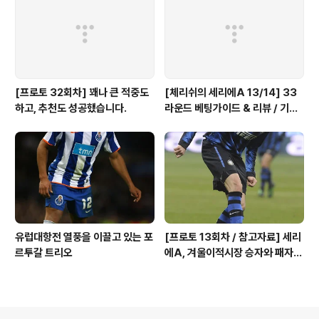
[프로토 32회차] 꽤나 큰 적중도
[체리쉬의 세리에A 13/14] 33
하고, 추천도 성공했습니다.
라운드 베팅가이드 & 리뷰 / 기적
의 나폴리 핸승
유럽대항전 열풍을 이끌고 있는 포
[프로토 13회차 / 참고자료] 세리
르투갈 트리오
에A, 겨울이적시장 승자와 패자
는?