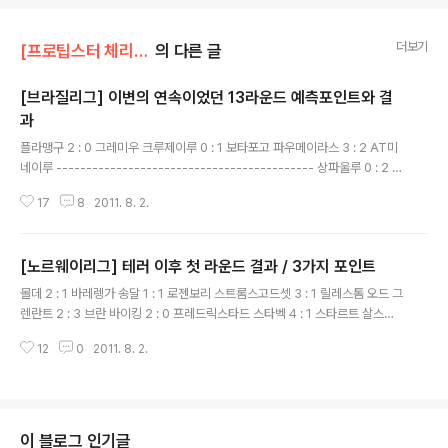
더보기
[프로팁스터 체리쉬]/팁노트 (Archives)
의 다른 글
[브라질리그] 이변의 연속이었던 13라운드 예측포인트와 결
과
글 내용
플라맹구 2 : 0 그레미우 크루제이루 0 : 1 보타포고 파우메이라스 3 : 2 AT미
네이루 ------------------------------------------- 상파울루 0 : 2 바
스코다가마 플루미넨세 4 : 0 세아라 인터나시오날 0 : 0 AT고이얀세 아바이
17
8
2011. 8. 2.
3 : 2 코린티안스 AT파라넨세 3 : 2 산투스 바히아 3 : 1 피게이렌세 아메리카
미네이루 1 : 3 코리티바 정배당 4 / 무승부 1 / 역배당 5 * 첫날 플라맹구와 그
레미우 경기는 호나우딩유의 결장을 큰 변수로 보고 패스하였습니다. 그레미우
[노르웨이리그] 테러 이후 첫 라운드 결과 / 3가지 포인트
의 폼이 작년만 하지 않는 것은 명백한 사실이며, 그 폼이 올라오기 위해서는 조
글 내용
금 더 시간이 필요할 것으로 보이는데 패스하였습니다. 크루제이루와 플라맹구
몰데 2 : 1 바레렝가 송달 1 : 1 로젠보리 스트롬스고드셋 3 : 1 릴레스톰 오드 그
두 경기 중 한 경기는 이변이 ..
렌란트 2 : 3 브란 바이킹 2 : 0 프레드릭스타드 스타벡 4 : 1 스타르트 살스보
그 0 : 3 하우게순 트롬소 1 : 0 알레순트 정배당 5 / 역배당 2 / 무승부 1 (과한
12
0
2011. 8. 2.
역배당 없음) * 지난 주말 열렸던 노르웨이리그 경기는 모든 경기가 경기력대로
나왔습니다. 로젠보리의 무승부 역시 챔스를 병행하는 입장, 그리고 선수공백과
송달의 홈경기력을 고려할 때 이상한 일이 아니며, 오드그렌란트에 비해 올시즌
브란이 조금 더 은 경기력을 보여주었던 점을 생각할 때 역배이지만 이변은 아
닙니다. 살스보그에 비해서 하우게순의 전력이 강한 것은 사실입니다. 거기에
이 블로그 인기글