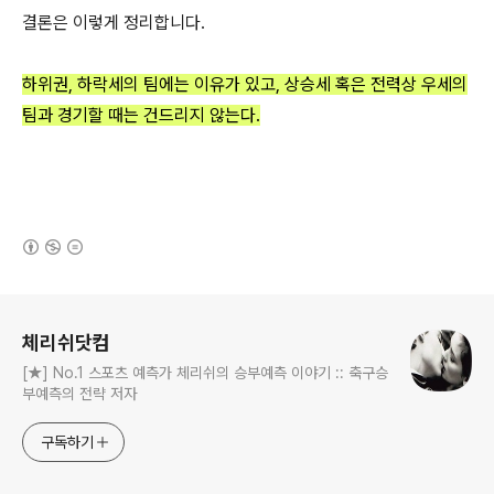
결론은 이렇게 정리합니다.
하위권, 하락세의 팀에는 이유가 있고, 상승세 혹은
전력상 우세의
팀과 경기할 때는 건드리지 않는다.
(새창열림)
로그 정보
체리쉬닷컴
[★] No.1 스포츠 예측가 체리쉬의 승부예측 이야기 :: 축구승
부예측의 전략 저자
구독하기