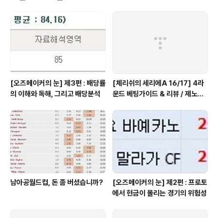
주전공백이 있었고 쉽지 않은 승부를 펼쳐야 했던 Sar..
[오즈메이커의 눈] 제3편 : 배당률
[체리쉬의 세리에A 16/17] 4라
의 이해와 독해, 그리고 배당분석
운드 베팅가이드 & 리뷰 / 제노아
는 진짜 미친 선택, 이유는?
남아공월드컵, 돈 좀 버셨습니까?
[오즈메이커의 눈] 제2편 : 프로토
에서 현금이 몰리는 경기의 위험성