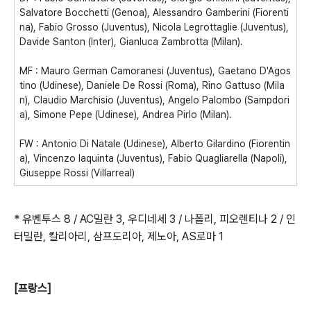
Salvatore Bocchetti (Genoa), Alessandro Gamberini (Fiorenti
na), Fabio Grosso (Juventus), Nicola Legrottaglie (Juventus),
Davide Santon (Inter), Gianluca Zambrotta (Milan).
MF : Mauro German Camoranesi (Juventus), Gaetano D'Agos
tino (Udinese), Daniele De Rossi (Roma), Rino Gattuso (Mila
n), Claudio Marchisio (Juventus), Angelo Palombo (Sampdori
a), Simone Pepe (Udinese), Andrea Pirlo (Milan).
FW : Antonio Di Natale (Udinese), Alberto Gilardino (Fiorentin
a), Vincenzo Iaquinta (Juventus), Fabio Quagliarella (Napoli),
Giuseppe Rossi (Villarreal)
* 유벤투스 8 / AC밀란 3, 우디네세 3 / 나폴리, 피오렌티나 2 / 인
터밀란, 칼리아리, 삼프도리아, 제노아, AS로마 1
[프랑스]