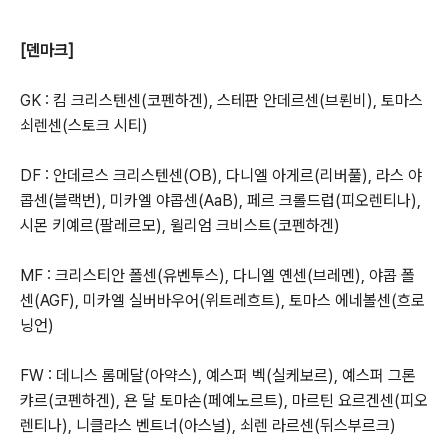
[덴마크]
GK : 킴 크리스텐센(코펜하겐), 스테판 안데르센(브뢴비), 토마스
쇠렌센(스토크 시티)
DF : 안데르스 크리스텐센(OB), 다니엘 아게르(리버풀), 라스 야
콥센(블랙번), 미카엘 야콥센(AaB), 페르 크롤드럽(피오렌티나),
시몬 키예르(팔레르모), 윌리엄 크비스트(코펜하겐)
MF : 크리스티안 폴센(유벤투스), 다니엘 옌센(브레멘), 야콥 폴
센(AGF), 미카엘 실버바우어(위트레흐트), 토마스 에네볼센(흐로
닝언)
FW : 데니스 롬메달(아약스), 예스퍼 벡(실케보르), 예스퍼 그론
캬르(코펜하겐), 욘 달 토마손(페예노르트), 마르틴 요르겐센(피오
렌티나), 니클라스 벤트너(아스널), 쇠렌 라르센(뒤스부르크)