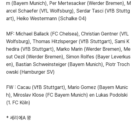
m (Bayern Munich), Per Mertesacker (Werder Bremen), M
arcel Schaefer (VfL Wolfsburg), Serdar Tasci (VfB Stuttg
art), Heiko Westermann (Schalke 04)
MF: Michael Ballack (FC Chelsea), Christian Gentner (VfL
Wolfsburg), Thomas Hitzlsperger (VfB Stuttgart), Sami K
hedira (VfB Stuttgart), Marko Marin (Werder Bremen), Me
sut Oezil (Werder Bremen), Simon Rolfes (Bayer Leverkus
en), Bastian Schweinsteiger (Bayern Munich), Piotr Troch
owski (Hamburger SV)
FW : Cacau (VfB Stuttgart), Mario Gomez (Bayern Munic
h), Miroslav Klose (FC Bayern Munich) en Lukas Podolski
(1. FC Köln)
* 세리에A 꽝