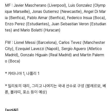
MF : Javier Mascherano (Liverpool), Luis Gonzalez (Olymp
ique Marseille), Jonas Gutierrez (Newcastle), Angel Di Mar
ia (Benfica), Pablo Aimar (Benfica), Federico Insua (Boca),
Enzo Perez (Estudiantes), Juan Sebastian Veron (Estudian
tes) and Mario Bolatti (Huracan)
FW : Lionel Messi (Barcelona), Carlos Tevez (Manchester
City), Ezequiel Lavezzi (Napoli), Sergio Aguero (Atletico
Madrid), Gonzalo Higuain (Real Madrid) and Martin Palerm
o (Boca)
* 카타니아 1, 나폴리 1
* 밀리토의 대리, 그리고 나머지는 국내 선수로 구성 (팔레르모, 베
론, 볼라띠, 포소 등이 예상)
[브라질]