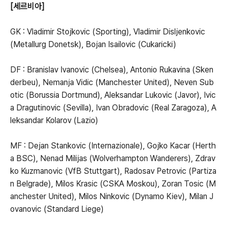
[세르비아]
GK : Vladimir Stojkovic (Sporting), Vladimir Disljenkovic
(Metallurg Donetsk), Bojan Isailovic (Cukaricki)
DF : Branislav Ivanovic (Chelsea), Antonio Rukavina (Sken
derbeu), Nemanja Vidic (Manchester United), Neven Sub
otic (Borussia Dortmund), Aleksandar Lukovic (Javor), Ivic
a Dragutinovic (Sevilla), Ivan Obradovic (Real Zaragoza), A
leksandar Kolarov (Lazio)
MF : Dejan Stankovic (Internazionale), Gojko Kacar (Herth
a BSC), Nenad Milijas (Wolverhampton Wanderers), Zdrav
ko Kuzmanovic (VfB Stuttgart), Radosav Petrovic (Partiza
n Belgrade), Milos Krasic (CSKA Moskou), Zoran Tosic (M
anchester United), Milos Ninkovic (Dynamo Kiev), Milan J
ovanovic (Standard Liege)