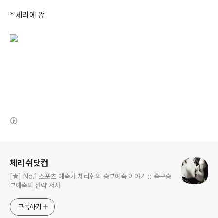
* 세리에 꽝
(새창열림)
로그 정보
체리쉬닷컴
[★] No.1 스포츠 예측가 체리쉬의 승부예측 이야기 :: 축구승
부예측의 전략 저자
구독하기