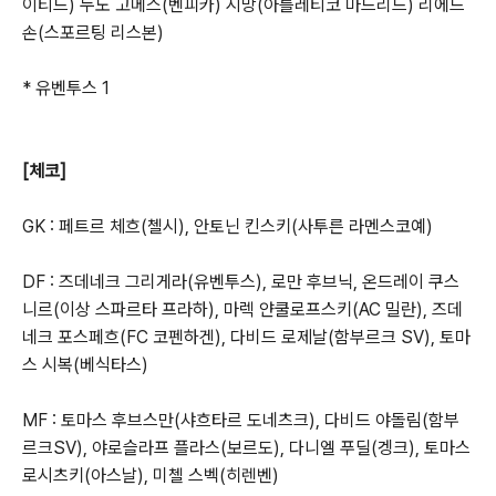
이티드) 누노 고메스(벤피카) 시망(아틀레티코 마드리드) 리에드
손(스포르팅 리스본)
* 유벤투스 1
[체코]
GK : 페트르 체흐(첼시), 안토닌 킨스키(사투른 라멘스코예)
DF : 즈데네크 그리게라(유벤투스), 로만 후브닉, 온드레이 쿠스
니르(이상 스파르타 프라하), 마렉 얀쿨로프스키(AC 밀란), 즈데
네크 포스페흐(FC 코펜하겐), 다비드 로제날(함부르크 SV), 토마
스 시복(베식타스)
MF : 토마스 후브스만(샤흐타르 도네츠크), 다비드 야돌림(함부
르크SV), 야로슬라프 플라스(보르도), 다니엘 푸딜(겡크), 토마스
로시츠키(아스날), 미첼 스벡(히렌벤)