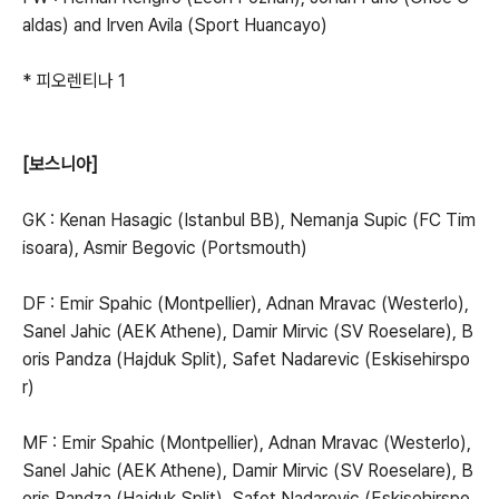
aldas) and Irven Avila (Sport Huancayo)
* 피오렌티나 1
[보스니아]
GK : Kenan Hasagic (Istanbul BB), Nemanja Supic (FC Tim
isoara), Asmir Begovic (Portsmouth)
DF : Emir Spahic (Montpellier), Adnan Mravac (Westerlo),
Sanel Jahic (AEK Athene), Damir Mirvic (SV Roeselare), B
oris Pandza (Hajduk Split), Safet Nadarevic (Eskisehirspo
r)
MF : Emir Spahic (Montpellier), Adnan Mravac (Westerlo),
Sanel Jahic (AEK Athene), Damir Mirvic (SV Roeselare), B
oris Pandza (Hajduk Split), Safet Nadarevic (Eskisehirspo