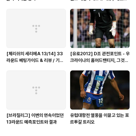
는 진짜 미친 선택, 이유는?
[체리쉬의 세리에A 13/14] 33
[유로2012] D조 관전포인트 - 우
라운드 베팅가이드 & 리뷰 / 기적
크라이나의 홈어드밴티지, 그것이
의 나폴리 핸승
변수다.
[브라질리그] 이변의 연속이었던
유럽대항전 열풍을 이끌고 있는 포
13라운드 예측포인트와 결과
르투갈 트리오