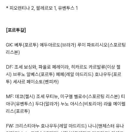
* 피오렌티나 2, 팔레르모 1, 유벤투스 1
[포르투갈]
GK: 베투(포르투) 에두아르도(브라가) 루이 파트리시오(스포르팅
리스본)
DF: 조세 보싱와, 파울로 페레이라, 히카르도 카르발류(이상 첼
시) 브루노 알베스(포르투) 페페(레알 마드리드) 호나우두(포르
투) 세사르 페이소토(벤피카)
MF: 데코(첼시) 조세 무티뉴, 미구엘 벨로수(스포르팅 리스본) 티
아구(유벤투스) 두다(말라가) 누노 아시스(비토리아) 라울 메이렐
리스(포르투)
FW: 크리스티아누 호나우두(레알 마드리드) 나니(맨체스터 유나