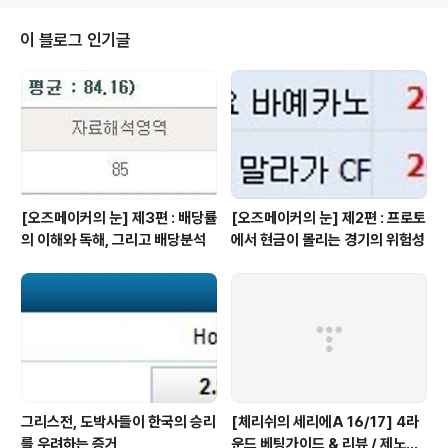
패 2 정배당 6경기 (홈5,원정1) 무승부 2경기 홈역배당 1
경기 원정역배당 1경기 0809시즌 30라운드 승 5 / 무 2 /
이 블로그 인기글
패 3 정배당 7경기 (홈5, 원정2) 무승부 2경기 원정역배당
1경기 이러한 경기결과를 체리쉬가 정리해봤습니다. 사실
이 작업은 과거부터 해 보고 싶은 것이었습니다. 특히 챔스
나 ..
[오즈메이커의 눈] 제3편 : 배당률
[오즈메이커의 눈] 제2편 : 프로토
의 이해와 독해, 그리고 배당분석
에서 현금이 몰리는 경기의 위험성
그리스전, 도박사들이 한국의 승리
[체리쉬의 세리에A 16/17] 4라
를 우려하는 증거
운드 베팅가이드 & 리뷰 / 제노아