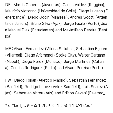
DF : Martin Caceres (Juventus), Carlos Valdez (Reggina),
Mauricio Victorino (Universidad de Chile), Diego Lugano (F
enerbahce), Diego Godin (Villarreal), Andres Scotti (Argen
tinos Juniors), Bruno Silva (Ajax), Jorge Fucile (Porto), Jua
n Manuel Diaz (Estudiantes) and Maximiliano Pereira (Benf
ica)
MF : Alvaro Fernandez (Vitoria Setubal), Sebastian Eguren
(Villarreal), Diego Arismendi (Stoke City), Walter Gargano
(Napoli), Diego Perez (Monaco), Jorge Martinez (Catani
a), Cristian Rodriguez (Porto) and Alvaro Pereira (Porto)
FW : Diego Forlan (Atletico Madrid), Sebastian Fernandez
(Banfield), Rodrigo Lopez (Velez Sarsfield), Luis Suarez (A
jax), Sebastian Abreu (Aris) and Edison Cavani (Palermo_
* 라치오 1, 유벤투스 1, 카타니아 1, 나폴리 1, 팔레르모 1