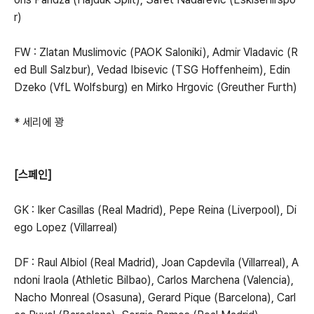
r)
FW : Zlatan Muslimovic (PAOK Saloniki), Admir Vladavic (R
ed Bull Salzbur), Vedad Ibisevic (TSG Hoffenheim), Edin
Dzeko (VfL Wolfsburg) en Mirko Hrgovic (Greuther Furth)
* 세리에 꽝
[스페인]
GK : Iker Casillas (Real Madrid), Pepe Reina (Liverpool), Di
ego Lopez (Villarreal)
DF : Raul Albiol (Real Madrid), Joan Capdevila (Villarreal), A
ndoni Iraola (Athletic Bilbao), Carlos Marchena (Valencia),
Nacho Monreal (Osasuna), Gerard Pique (Barcelona), Carl