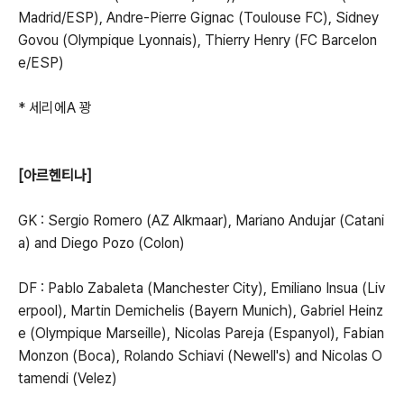
Madrid/ESP), Andre-Pierre Gignac (Toulouse FC), Sidney
Govou (Olympique Lyonnais), Thierry Henry (FC Barcelon
e/ESP)
* 세리에A 꽝
[아르헨티나]
GK : Sergio Romero (AZ Alkmaar), Mariano Andujar (Catani
a) and Diego Pozo (Colon)
DF : Pablo Zabaleta (Manchester City), Emiliano Insua (Liv
erpool), Martin Demichelis (Bayern Munich), Gabriel Heinz
e (Olympique Marseille), Nicolas Pareja (Espanyol), Fabian
Monzon (Boca), Rolando Schiavi (Newell's) and Nicolas O
tamendi (Velez)