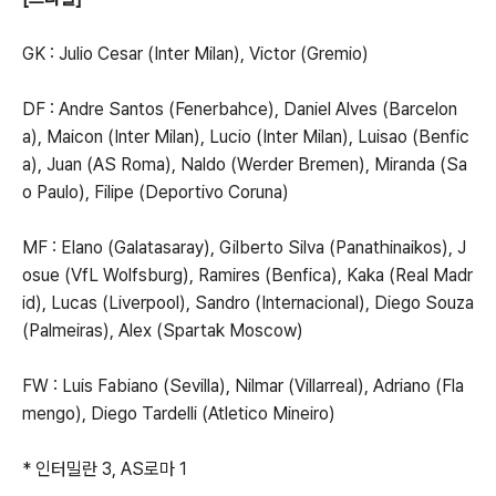
GK : Julio Cesar (Inter Milan), Victor (Gremio)
DF : Andre Santos (Fenerbahce), Daniel Alves (Barcelon
a), Maicon (Inter Milan), Lucio (Inter Milan), Luisao (Benfic
a), Juan (AS Roma), Naldo (Werder Bremen), Miranda (Sa
o Paulo), Filipe (Deportivo Coruna)
MF : Elano (Galatasaray), Gilberto Silva (Panathinaikos), J
osue (VfL Wolfsburg), Ramires (Benfica), Kaka (Real Madr
id), Lucas (Liverpool), Sandro (Internacional), Diego Souza
(Palmeiras), Alex (Spartak Moscow)
FW : Luis Fabiano (Sevilla), Nilmar (Villarreal), Adriano (Fla
mengo), Diego Tardelli (Atletico Mineiro)
* 인터밀란 3, AS로마 1