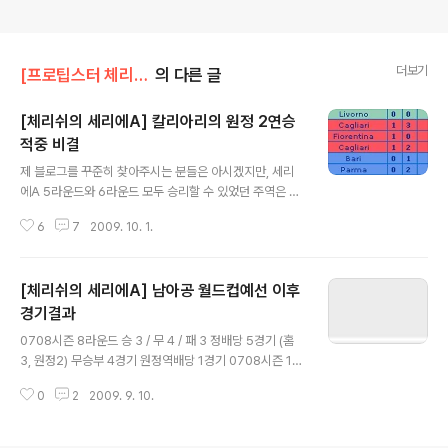
더보기
[프로팁스터 체리쉬]/팁정보 & 베팅소스
의 다른 글
[체리쉬의 세리에A] 칼리아리의 원정 2연승
적중 비결
글 내용
제 블로그를 꾸준히 찾아주시는 분들은 아시겠지만, 세리
에A 5라운드와 6라운드 모두 승리할 수 있었던 주역은 바
로 4라운드까지 1승도 없었던 칼리아리였습니다. 칼리아
6
7
2009. 10. 1.
리가 2라운드에 제 배팅을 망쳐버렸을 때 (삼프도리아의
2.00 꿀배당을 그냥 날려버렸을 때) 저는 직접 썼던 관람
평 종이까지 찢어버리면서 반성하게 됩니다. 시에나에게
[체리쉬의 세리에A] 남아공 월드컵예선 이후
홈에서 1:3 으로 패했는데, 충격이 컸습니다. 아직도 겜블
을 의심할 정도로 경기력이 최악이었습니다. 배터는 승리
경기결과
글 내용
하기 위해서 패배의 원인을 분석해야 한다는 생각에 반성,
0708시즌 8라운드 승 3 / 무 4 / 패 3 정배당 5경기 (홈
또 반성........ 기회를 엿보며 분석을 하고 노력한 결과, 칼리
3, 원정2) 무승부 4경기 원정역배당 1경기 0708시즌 13
아리가 최소한 패하지 않는다는 관점이 성공하면서 이러한
라운드 승 6 / 무 2 / 패 2 정배당 7경기 (홈5, 원정2) 무승
적중이 가능했습니다. 그것도 작년 원정에서 4승 4무 11패
0
2
2009. 9. 10.
부 2경기 홈역배당 1경기 0809시즌 2라운드 승 8 / 무 1
를 기록한 칼리아리가 원정 ..
/ 패 1 정배당 6경기 (홈6,원정0) 무승부 1경기 홈역배당 2
경기 원정역배당 1경기 0809시즌 7라운드 승 6 / 무 2 /