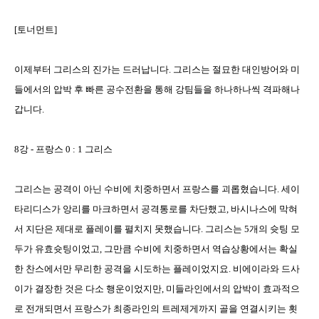
[
토너먼트
]
이제부터 그리스의 진가는 드러납니다
.
그리스는 절묘한 대인방어와 미
들에서의 압박 후 빠른 공수전환을 통해 강팀들을 하나하나씩 격파해나
갑니다
.
8
강
-
프랑스
0 : 1
그리스
그리스는 공격이 아닌 수비에 치중하면서 프랑스를 괴롭혔습니다
.
세이
타리디스가 앙리를 마크하면서 공격통로를 차단했고
,
바시나스에 막혀
서 지단은 제대로 플레이를 펼치지 못했습니다
.
그리스는
5
개의 슛팅 모
두가 유효슛팅이었고
,
그만큼 수비에 치중하면서 역습상황에서는 확실
한 찬스에서만 무리한 공격을 시도하는 플레이었지요
.
비에이라와 드사
이가 결장한 것은 다소 행운이었지만
,
미들라인에서의 압박이 효과적으
로 전개되면서 프랑스가 최종라인의 트레제게까지 골을 연결시키는 횟