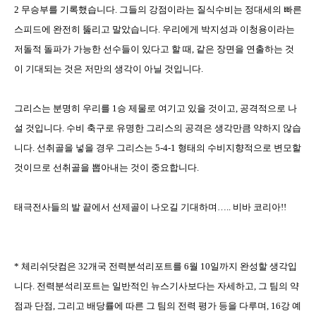
2
무승부를 기록했습니다
.
그들의 강점이라는 질식수비는 정대세의 빠른
스피드에 완전히 뚫리고 말았습니다
.
우리에게 박지성과 이청용이라는
저돌적 돌파가 가능한 선수들이 있다고 할 때
, 같은 장면을 연출하는 것
이 기대되는 것은 저만의 생각이 아닐 것입니다.
그리스는 분명히 우리를
1
승 제물로 여기고 있을 것이고
,
공격적으로 나
설 것입니다
.
수비 축구로 유명한 그리스의 공격은 생각만큼 약하지 않습
니다
.
선취골을 넣을 경우 그리스는
5-4-1
형태의 수비지향적으로 변모할
것이므로 선취골을 뽑아내는 것이 중요합니다
.
태극전사들의 발 끝에서 선제골이 나오길 기대하며
…..
비바 코리아
!!
*
체리쉬닷컴은
32
개국 전력분석리포트를
6
월
10
일까지 완성할 생각입
니다
.
전력분석리포트는 일반적인 뉴스기사보다는 자세하고
,
그 팀의 약
점과 단점
,
그리고 배당률에 따른 그 팀의 전력 평가 등을 다루며
, 16
강 예