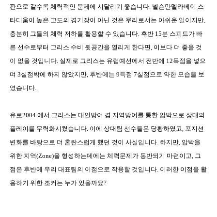
판으로 갈수록 체력적인 문제에 시달리기 좋습니다
.
넬슨만델라베이 스
타디움이 높은 고도의 경기장이 아닌 것은 우리로서는 아쉬운 일이지만
,
충분히 그들의 체력 저하를 활용할 수 있습니다
.
후반
15
분 스피드가 빠
른 선수로부터 그리스 수비 뒷공간을 열리게 한다면
,
이보다 더 좋을 것
이 없을 것입니다
.
실제로 그리스는 유럽예선에서 전반에
12
득점을 넣으
며
3
실점밖에 하지 않았지만
,
후반에는
9
득점
7
실점으로 약한 모습을 보
였습니다
.
유로
2004
에서 그리스는 대인방어 겸 지역방어를 통한 압박으로 상대의
플레이를 무력화시켰습니다
.
이에 상대팀 선수들은 당황하였고
,
포지션
변화를 바탕으로 더 혼란스럽게 했던 것이 사실입니다
.
하지만
,
압박을
위한 지역
(Zone)
을 형성하는데에는 체력문제가 동반되기 마련이고
,
그
점은 후반에 우리 대표팀의 이점으로 작용할 것입니다
.
이러한 이점을 활
용하기 위한 조커는 누가 있을까요
?