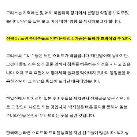
그리스는 지역예선 및 어제 북한과의 경기에서 분명한 약점을 보여주었
습니다
.
약점을 살펴 보고 이에 대한
‘
방향
’
을 제시해보고자 합니다
.
전략
1 :
느린 수비수들로 인한 문제점
à
가끔은 돌파가 효과적일 수 있다
.
그리스의 수비수들은 느린 스피드가 약점입니다
.
대인방어에 능하지만
,
그것이 뚫릴 경우 쉽게 골문 앞까지 침투를 허용하는 약점을 지니고 있습
니다
.
어제 우측 측면에서 정대세의 돌파를 막아내지 못하며 동점골을 허
용한 장면이 그 약점을 확실히 드러난 대목이었습니다
.
한일전에서 박지성이 일본 수비수들을 제치면서 선제골을 넣은 장면
,
바
로 그 장면이 나오면 되는 것입니다
.
박지성은 빠른 돌파를 통해서 일본
수비라인을 완전히 무너뜨리는 슛을 날린 것입니다
.
한국에는 빠른 스피드와 드리블능력을 지닌 선수들이 많습니다
.
박지성