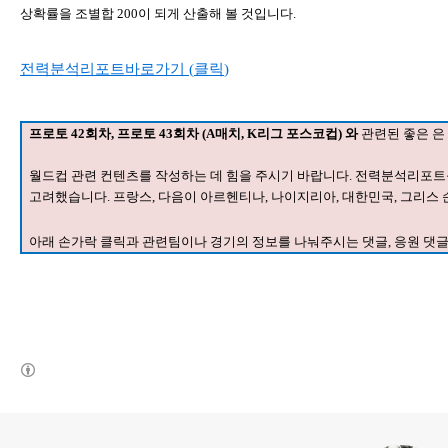
상확률을 조별합
200
이 되게 산출해 볼 것입니다
.
전력분석리포트바로가기
(
클릭
)
프로토
42
회차
,
프로토
43
회차
(A
매치
, K
리그 포스코컵
)
와
관련된 좋은 은
월드컵 관련 컨텐츠를 작성하는 데 힘을 주시기 바랍니다
. 전력분석리포트
고려했습니다. 프랑스, 다음이 아르헨티나, 나이지리아, 대한민국, 그리스
아래 손가락 클릭과 관련팀이나 경기의 정보를 나눠주시는 댓글
,
응원 댓글
(새창열림)
로그 정보