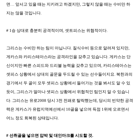
면
…
앞서고 있을 때는 지키려고 하겠지만
,
그렇지 않을 때는 수비만 하
지는 않을 것입니다
.
# 1
승 상대로 충분히 공격적이며
,
셋트피스는 위협적이다
.
그리스는 수비만 하는 팀이 아닙니다
.
질식수비 등으로 알려져 있지만
,
게카스와 카리스테아스라는 공격라인을 갖추고 있습니다
.
게카스는 단
신이지만 빠른 스피드와 드리블 능력을 갖추고 있으며
,
카리스테아스는
셋피스 상황에서 상대의 골문을 두드릴 수 있는 선수들이지요
.
북한과의
경기에서 두 골이 모두 셋피스 상황에서 들어가는 것을 봐서도 알 수 있
듯이
,
그리스가 얼마나 셋피스 상황에서 위협적인 팀인지 알 수 있습니
다
.
그리스는 유로
2008
당시
3
전 전패로 탈락했는데
,
당시의 빈약한 공격
력은 게카스가 유럽지역예선에서
10
골을 넣으며 득점
1
위에 오르면서
어느 정도 회복된 상태입니다
.
#
선취골을 넣으면 압박 및 대인마크를 시도할 것
.