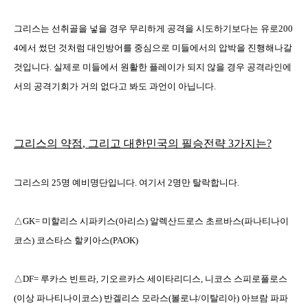
그리스는 선취골을 넣을 경우 무리하게 공격을 시도하기보다는 유로
200
4
에서 썼던 것처럼 대인방어를 중심으로 미들에서의 압박을 진행해나갈
것입니다
.
실제로 미들에서 원활한 플레이가 되지 않을 경우 공격라인에
서의 공격기회가 거의 없다고 봐도 과언이 아닙니다
.
그리스의 약점
,
그리고 대한민국의 필승전략 3가지는?
그리스의
25
명 예비명단입니다
.
여기서
2
명만 탈락합니다
.
△
GK=
미할리스 시파키스
(
아리스
)
알렉산드로스 초르바스
(
파나티나이
코스
)
코스타스 할키아스
(PAOK)
△
DF=
루카스 빈트라
,
기오르카스 세이타리디스
,
니코스 스피로풀로스
(
이상 파나티나이코스
)
반겔리스 모라스
(
볼로냐
/
이탈리아
)
아브람 파파