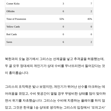
Corner Kicks
3
7
Offsides
6
2
Time of Possession
55%
45%
Yellow Cards
0
0
Red Cards
0
0
Saves
6
2
북한과의 오늘 경기에서 그리스는 선제골을 넣고 추격골을 허용했는데
,
두 골 모두 정대세의 개인기가 상대 수비를 무너뜨리면서 들어갔다는 것
이 흥미롭습니다
.
그리스의 조직력은 빛나 보였지만
,
개인기가 뛰어난 선수를 마크하는 데
어려움을 겪었고
,
수비 뒷공간이 열릴 경우 무방비한 상태를 많이 맞이하
면서 위기를 자초했습니다
.
그리스는 수비에 치중하는 플레이를 하지 않
았고
,
그것은 한국을
1
승 상대로 생각하는 그리스의 입장에서
‘
모의고사
’