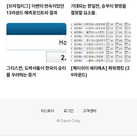
[브라질리그] 이변의 연속이었던
기대되는 한일전, 승부의 향방을
13라운드 예측포인트와 결과
결정할 요소들.
그리스전, 도박사들이 한국의 승리
[체리쉬의 세리에A] 파워랭킹 (2
를 우려하는 증거
9라운드)
의안내
티스토리
로그인
고객센터
© Daum Corp.