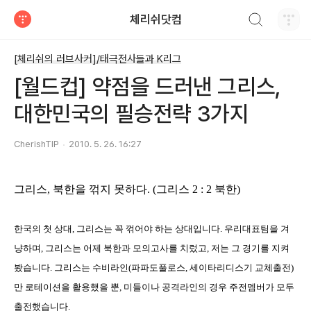
검색하기
체리쉬닷컴
티스토리
[체리쉬의 러브사커]/태극전사들과 K리그
[월드컵] 약점을 드러낸 그리스,
대한민국의 필승전략 3가지
CherishTIP
2010. 5. 26. 16:27
그리스
,
북한을 꺾지 못하다
. (
그리스
2 : 2
북한
)
한국의 첫 상대
,
그리스는 꼭 꺾어야 하는 상대입니다
.
우리대표팀을 겨
냥하며
,
그리스는 어제 북한과 모의고사를 치렀고
,
저는 그 경기를 지켜
봤습니다
.
그리스는 수비라인
(
파파도풀로스
,
세이타리디스기 교체출전
)
만 로테이션을 활용했을 뿐
,
미들이나 공격라인의 경우 주전멤버가 모두
출전했습니다
.