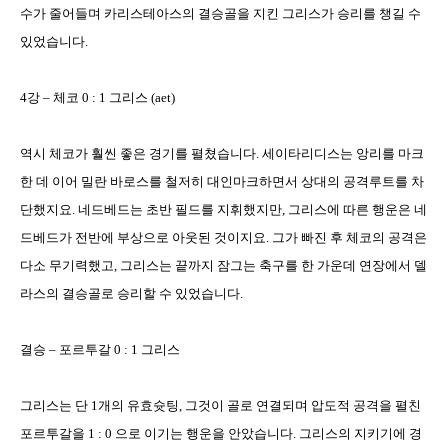
수가 줄어들며 카리스테아스의 결승골을 지킨 그리스가 승리를 챙길 수
있었습니다
.
4
강
–
체코
0 : 1
그리스
(aet)
역시 체코가 훨씬 좋은 경기를 펼쳤습니다
.
세이타리디스는 앙리를 마크
한 데 이어 밀란 바로스를 철저히 대인마크하면서 상대의 공격루트를 차
단했지요
.
네드베드는 초반 필드를 지휘했지만
,
그리스에 따른 행운은 네
드베드가 전반에 부상으로 아웃된 것이지요
.
그가 빠진 후 체코의 공격은
다소 무기력했고
,
그리스는 끝까지 잠그는 축구를 한 가운데 연장에서 델
라스의 결승골로 승리할 수 있었습니다
.
결승
–
포르투갈
0 : 1
그리스
그리스는 단
1
개의 유효슛팅
,
그것이 골로 연결되며 압도적 공격을 펼친
포르투갈을
1 : 0
으로 이기는 행운을 안았습니다
.
그리스의 지키기에 경