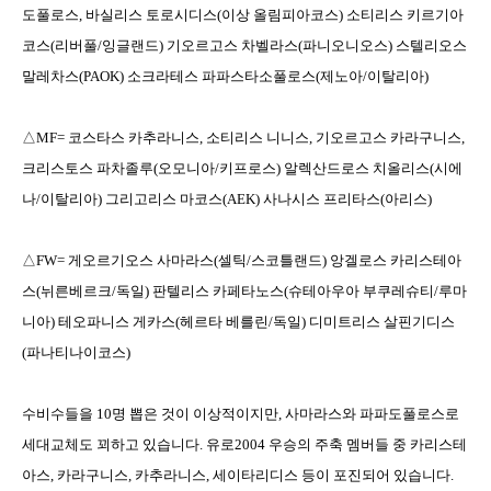
도풀로스
,
바실리스 토로시디스
(
이상 올림피아코스
)
소티리스 키르기아
코스
(
리버풀
/
잉글랜드
)
기오르고스 차벨라스
(
파니오니오스
)
스텔리오스
말레차스
(PAOK)
소크라테스 파파스타소풀로스
(
제노아
/
이탈리아
)
△
MF=
코스타스 카추라니스
,
소티리스 니니스
,
기오르고스 카라구니스
,
크리스토스 파차졸루
(
오모니아
/
키프로스
)
알렉산드로스 치올리스
(
시에
나
/
이탈리아
)
그리고리스 마코스
(AEK)
사나시스 프리타스
(
아리스
)
△
FW=
게오르기오스 사마라스
(
셀틱
/
스코틀랜드
)
앙겔로스 카리스테아
스
(
뉘른베르크
/
독일
)
판텔리스 카페타노스
(
슈테아우아 부쿠레슈티
/
루마
니아
)
테오파니스 게카스
(
헤르타 베를린
/
독일
)
디미트리스 살핀기디스
(
파나티나이코스
)
수비수들을
10
명 뽑은 것이 이상적이지만
,
사마라스와 파파도풀로스로
세대교체도 꾀하고 있습니다
.
유로
2004
우승의 주축 멤버들 중 카리스테
아스
,
카라구니스
,
카추라니스
,
세이타리디스 등이 포진되어 있습니다
.