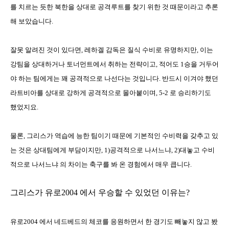
를 치르는 듯한 북한을 상대로 공격루트를 찾기 위한 것 때문이라고 추론
해 보았습니다
.
잘못 알려진 것이 있다면
,
레하겔 감독은 질식 수비로 유명하지만
,
이는
강팀을 상대하거나 토너먼트에서 취하는 전략이고
,
적어도
1
승을 거두어
야 하는 팀에게는 꽤 공격적으로 나선다는 것입니다
.
반드시 이겨야 했던
라트비아를 상대로 강하게 공격적으로 몰아붙이며
, 5-2
로 승리하기도
했었지요
.
물론
,
그리스가 역습에 능한 팀이기 때문에 기본적인 수비력을 갖추고 있
는 것은 상대팀에게 부담이지만
, 1)
공격적으로 나서느냐
, 2)
대놓고 수비
적으로 나서느냐 의 차이는 축구를 봐 온 경험에서 매우 큽니다
.
그리스가 유로
2004
에서 우승할 수 있었던 이유는
?
유로
2004
에서 네드베드의 체코를 응원하면서 한 경기도 빼놓지 않고 봤