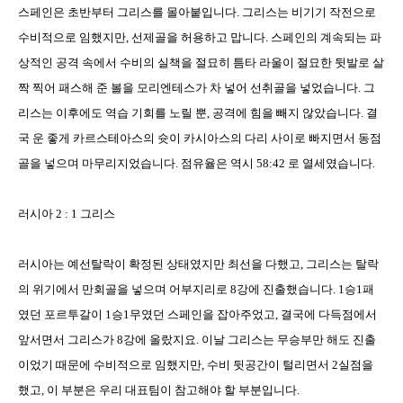
스페인은 초반부터 그리스를 몰아붙입니다
.
그리스는 비기기 작전으로
수비적으로 임했지만
,
선제골을 허용하고 맙니다
.
스페인의 계속되는 파
상적인 공격 속에서 수비의 실책을 절묘히 틈타
라울이 절묘한 뒷발로 살
짝 찍어 패스해 준 볼을 모리엔테스가 차 넣어 선취골을 넣었습니다
.
그
리스는 이후에도 역습 기회를 노릴 뿐
,
공격에 힘을 빼지 않았습니다
.
결
국 운 좋게 카르스테아스의 슛이 카시아스의 다리 사이로 빠지면서 동점
골을 넣으며 마무리지었습니다
.
점유율은 역시
58:42
로 열세였습니다
.
러시아
2 : 1
그리스
러시아는 예선탈락이 확정된 상태였지만 최선을 다했고
,
그리스는 탈락
의 위기에서 만회골을 넣으며 어부지리로
8
강에 진출했습니다
. 1
승
1
패
였던 포르투갈이
1
승
1
무였던 스페인을 잡아주었고
,
결국에 다득점에서
앞서면서 그리스가
8
강에 올랐지요
.
이날 그리스는 무승부만 해도 진출
이었기 때문에 수비적으로 임했지만
,
수비 뒷공간이 털리면서
2
실점을
했고
,
이 부분은 우리 대표팀이 참고해야 할 부분입니다
.