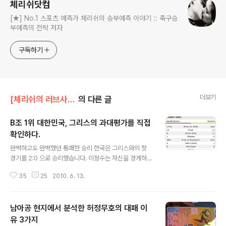
체리쉬닷컴
[★] No.1 스포츠 예측가 체리쉬의 승부예측 이야기 :: 축구승
부예측의 전략 저자
구독하기
더보기
[체리쉬의 러브사커]/태극전사들과 K리그
의 다른 글
B조 1위 대한민국, 그리스의 과대평가를 직접
확인하다.
글 내용
완벽하고도 완벽했던 통쾌한 승리 한국은 그리스와의 첫
경기를 2:0 으로 승리했습니다. 이정수는 자신을 경계하지
않은 상황에서 노마크의 완벽한 찬스에서 선제골을 터뜨렸
35
25
2010. 6. 13.
고, 박지성은 스스로 맨유라는 강팀에서 뛰고 있는 선수임
을 증명했습니다. 박지성 그는 남들과 달랐습니다. 매치스
탯을 보면 알 수 있듯이 그냥 승리가 아니라 압도적인 승리
남아공 현지에서 분석한 허정무호의 대패 이
였습니다. 그리스는 11개의 코너킥을 얻어냈지만 자신들의
장점인 셋피스 상황을 적극 활용하지 못했고, 대한민국은
유 3가지
글 내용