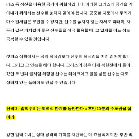
라스 등 장신을 이용한 공격이 위협적입니다
.
이러한 그리스의 공격을 막
아내기 위해서는 선수를 놓치지 말아야 합니다
.
공중볼 다툼에서 우리가
다소 열세임은 부인할 수 없지만
,
선수를 놓치지 않는 자세로 곽태휘, 차
두리 같은 피지컬이 좋은 선수들을 적극 활용할 때
,
그 열세를 어느 정도
극복할 수 있을 것입니다
.
셋피스 상황에서는 공의 움직임보다 선수의 움직임을 미리 읽어야 합니
다
.
그리고 그 연습을 해야 합니다
.
그리스의 경우 어제 북한전에서 들어
갔던 두 번째 골처럼 헤딩할 선수는 훼이크이고 골을 넣은 선수는 따로
정해져 있는 플레이도 있을 수 있습니다
.
전략
3 :
압박수비는 체력적 한계를 동반한다
à
후반
15
분의 주도권을 잡
아라
!
강한 압박수비는 상대 공격의 기회를 차단하는 데 효율적이지만
,
후반 막