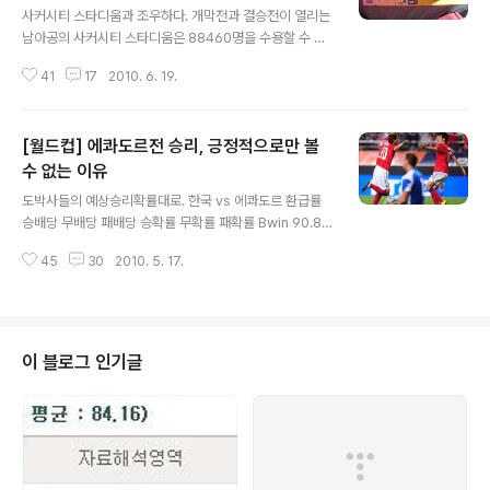
유효슛팅 4개 중 2개를 골로 연결시키면서 첫 승의 기쁨을
사커시티 스타디움과 조우하다. 개막전과 결승전이 열리는
안았습니다. 그리스는 선제골을 내 주고 다소 공격적으로
남아공의 사커시티 스타디움은 88460명을 수용할 수 있
임할 수밖에 없었습니다. 스페인과의 평가전을 치르며 그
는 대형 구장입니다. 누캄프나 산티아고베르나베우 등 유
매서운 공격을 1실점으로 막아냈던 수비조직력이 빛나는
41
17
2010. 6. 19.
럽 일부 국가의 빅 경기장들을 제외하고는 이만한 규모의
순간이었고, 허정무 감독이 선택한 골키퍼 ..
구장을 찾기 어려울텐데, 남아공에서 보고 온 단 한 경기를
메인스타디움인 사커시티에서 볼 수 있었단 것은 대단한
[월드컵] 에콰도르전 승리, 긍정적으로만 볼
행운인 것 같습니다. 10배 이상 많은 규모였던 아르헨티나
응원단에 둘러 쌓여, 일행을 싣은 버스가 경기시작 약 2시
수 없는 이유
글 내용
간 전에 주차장에 도착했습니다. 그리고 입장권을 받았습
도박사들의 예상승리확률대로. 한국 vs 에콰도르 환급률
니다. USD 160 이라고 써 진 것으로 보아 한화 약 20만원
승배당 무배당 패배당 승확률 무확률 패확률 Bwin 90.86
정도 하는 입장권이었습니다. 사커시티의 화려한(?) 외관
1.80 3.20 4.30 50.48 28.39 21.13 Bet365 92.72
을 바라보며 경기장으로 향하는 가슴은 너무나 설레었습니
45
30
2010. 5. 17.
1.75 3.40 5.00 53.63 27.60 18.77 Unibet 93.15 1.
다. 148번 트랙, 경기장이 너무..
80 3.30 4.40 51.16 27.91 20.93 스포츠토토 83.99 1.
58 3.25 4.00 53.16 25.84 21.00 스포츠토토(최초) 8
3.98 1.63 3.15 3.85 51.52 26.66 21.81 오늘 평가전
은 도박사들이 예측한대로 한국의 승리로 끝났습니다. 도
이 블로그 인기글
박사들은 오늘의 승리확률은 보통 50-54% 사이로 예상
하고 있었습니다. 베팅업체의 배당률을 보고 승리확률을
구할 수 있는데, 표와 같이 ..