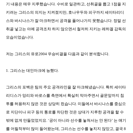
기 내용은 매우 지루했습니다
.
수비로 일관하고
,
선취골을 뽑고
1
점을 지
키려는 그리스의 의지는 지켜졌지만
,
호나우두와 피구까지 세이타리디
스와 바시나스가 잘 마크하면서 공격을 풀어나가지 못했습니다
.
정말 선
취골 넣고는 아예 공격조차 하지 않으면서 철저히 지키는 레하겔 감독의
모습이었습니다
.
저는 그리스의 유로
2004
우승비결을 다음과 같이 분석합니다
.
1.
그리스는 대인마크에 능했다
.
그리스의 포백은 팀의 주요 공격라인을 잘 마크해냈습니다
.
특히 세이타
리디스가 앙리와 바로스를 측면에서 확실히 막아주면서 골문앞까지 침
투를 허용하지 않은 것은 상당히 컸습니다
.
미들에서 바시나스를 중심으
로 지단이나 피구 등의 통로를 차단한 것은 상대가 지루한 공격을 할 수
밖에 없게 만들었었지요
. ‘
공이 아니라 선수를 놓쳐서는 안 된다
’
는 얘기
를 어릴적부터 많이 들어왔는데
,
그리스는 선수를 놓치지 않았고
,
결국
8