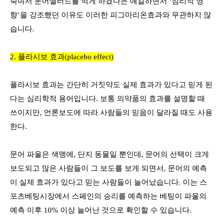
죽여서 문어샐러드를 먹게 하겠다는 얘길하면서
‘
심리적 영
향
’
을 강조했던 이유도 이러한 피그마리온효과와 무관하지 않
습니다
.
2. 플라시보 효과
(placebo effect)
플라시보 효과는 간단히 거짓약도 실제 효과가 있다고 믿게 된
다는 심리학적 용어입니다
.
보통 의약품의 효과를 설명할 때
쓰이지만
,
언론보도에 따라 사람들의 믿음이 달라질 때도 사용
한다
.
문어 파울은 색맹에
,
단지 동물일 뿐인데
,
문어의 선택이 크게
보도되고 많은 사람들이 그 보도를 보게 되면서
,
문어의 예측
이 실제 효과가 있다고 믿는 사람들이 늘어났습니다
.
이는 스
포츠베팅시장에서 스페인의 승리를 예측하는 베팅이 파울의
예측 이후
10%
이상 늘어난 것으로 확인할 수 있습니다
.