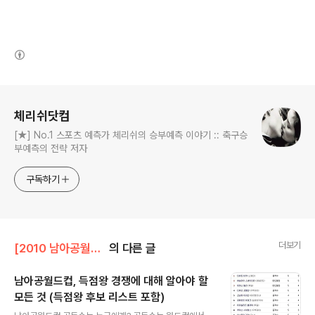
(새창열림)
로그 정보
체리쉬닷컴
[★] No.1 스포츠 예측가 체리쉬의 승부예측 이야기 :: 축구승
부예측의 전략 저자
구독하기
더보기
[2010 남아공월드컵 View On]/월드컵 핫이슈
의 다른 글
남아공월드컵, 득점왕 경쟁에 대해 알아야 할
모든 것 (득점왕 후보 리스트 포함)
글 내용