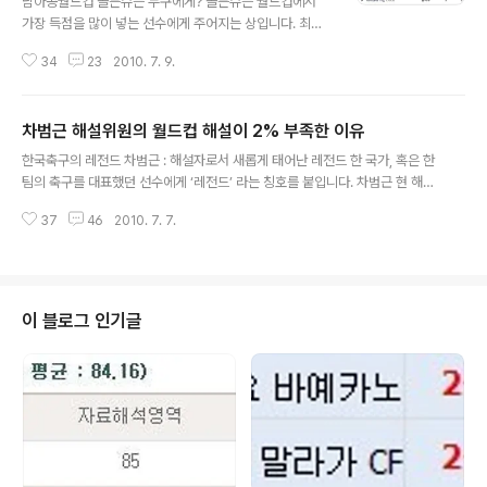
남아공월드컵 골든슈는 누구에게? 골든슈는 월드컵에서
가장 득점을 많이 넣는 선수에게 주어지는 상입니다. 최근
3번의 대회에서는 수케르(프랑스월드컵, 크로아티아, 6
34
23
2010. 7. 9.
골), 호나우두(한일월드컵, 브라질, 8골), 클로제(독일월드
컵, 독일, 5골)가 그 영광을 안았습니다. 다음은 남아공월드
컵 득점 순위입니다. (자료제공 : 다음) 현재 월드컵 득점 순
차범근 해설위원의 월드컵 해설이 2% 부족한 이유
위는 매우 치열한 전개 양상을 띄고 있습니다. 나란히 결승
글 내용
전에 진출한 비야(스페인)와 스네이더(네덜란드)가 5골로
한국축구의 레전드 차범근 : 해설자로서 새롭게 태어난 레전드 한 국가, 혹은 한
선두를 지키고 있으며, 3,4위전에 진출한 뮐러, 클로제 (이
팀의 축구를 대표했던 선수에게 ‘레전드’ 라는 칭호를 붙입니다. 차범근 현 해설
상 독일), 포를란(우루과이)이 4골로 바짝 그 뒤를 쫓고 있
위원님이 한국축구를 세계에 알리고, 세계 정상급의 기량을 보여주었던 한국축
습니다. 8강전에서 퇴장으로 준결승에 결장했던 루이스수
37
46
2010. 7. 7.
구의 레전드임을 누구도 부인할 수 없습니다. 차범근 축구교실을 만들어 유소년
아레즈(우루과이)도 가능성이 낮기는 하지만, 충분히 도전
축구 진흥에 앞장서고 계실 뿐만 아니라, 많은 선수들의 본보기로서 한국 축구
할 수 있는 상황입니..
의 발전을 이끌고 계시는 분이 바로 차범근 위원이십니다. 한국에서 레전드에
대한 예우 같은 건 없었습니다. SBS와 전속계약을 했다고 할 때 일부 비난의 여
론은 이를 이해하기 힘들게 만들었으며, 수원삼성의 감독으로서 소속팀이 부진
이 블로그 인기글
에 빠지자 차범근 감독을 욕하는 팬들 또한 많았습니다. 1998년 프랑스월드컵
에서 한국대표팀을 이끌..