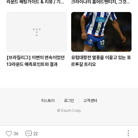
라운드 베팅가이드 & 리뷰 / 기적
크라이나의 홈어드밴티지, 그것이
의 나폴리 핸승
변수다.
[브라질리그] 이변의 연속이었던
유럽대항전 열풍을 이끌고 있는 포
13라운드 예측포인트와 결과
르투갈 트리오
의안내
티스토리
로그인
고객센터
© Daum Corp.
36
22