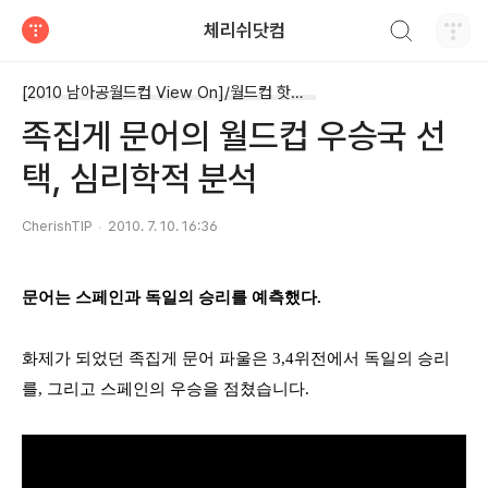
검색하기
체리쉬닷컴
티스토리
[2010 남아공월드컵 View On]/월드컵 핫이슈
족집게 문어의 월드컵 우승국 선
택, 심리학적 분석
CherishTIP
2010. 7. 10. 16:36
문어는 스페인과 독일의 승리를 예측했다.
화제가 되었던 족집게 문어 파울은
3,4
위전에서 독일의 승리
를
,
그리고 스페인의 우승을 점쳤습니다
.