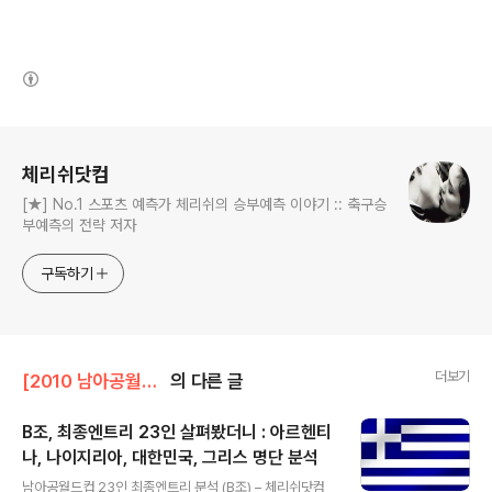
(새창열림)
로그 정보
체리쉬닷컴
[★] No.1 스포츠 예측가 체리쉬의 승부예측 이야기 :: 축구승
부예측의 전략 저자
구독하기
더보기
[2010 남아공월드컵 View On]/참가국 전력분석 리포트
의 다른 글
B조, 최종엔트리 23인 살펴봤더니 : 아르헨티
나, 나이지리아, 대한민국, 그리스 명단 분석
글 내용
남아공월드컵 23인 최종엔트리 분석 (B조) – 체리쉬닷컴