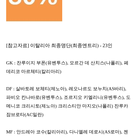
[
참고자료
]
이탈리아 최종명단
(
최종엔트리
) - 23
인
GK :
잔루이지 부폰
(
유벤투스
),
모르간 데 산치스
(
나폴리
),
페
데리코 마르체티
(
칼리아리
)
DF :
살바토레 보체티
(
제노아
),
레오나르도 보누치
(AS
바리
),
파비오 칸나바로
(
유벤투스
),
조르지오 키엘리니
(
유벤투스
),
도
메니코 크리시토
(
제노아
)
크리스티안 마지오
(
나폴리
)
잔루카
잠브로타
(AC
밀란
)
MF :
안드레아 코수
(
칼리아리
),
다니엘레 데로시
(AS
로마
),
젠