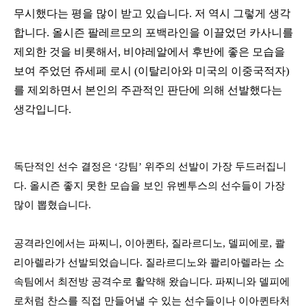
무시했다는 평을 많이 받고 있습니다
.
저 역시 그렇게 생각
합니다
.
올시즌 팔레르모의 포백라인을 이끌었던 카사니를
제외한 것을 비롯해서
,
비야레알에서 후반에 좋은 모습을
보여 주었던 쥬세페 로시
(
이탈리아와 미국의 이중국적자
)
를 제외하면서 본인의 주관적인 판단에 의해 선발했다는
생각입니다
.
독단적인 선수 결정은
‘
강팀
’
위주의 선발이 가장 두드러집니
다
.
올시즌 좋지 못한 모습을 보인 유벤투스의 선수들이 가장
많이 뽑혔습니다
.
공격라인에서는 파찌니
,
이아퀸타
,
질라르디노
,
델피에로
,
콸
리아렐라가 선발되었습니다
.
질라르디노와 콸리아렐라는 소
속팀에서 최전방 공격수로 활약해 왔습니다
.
파찌니와 델피에
로처럼 찬스를 직접 만들어낼 수 있는 선수들이나 이아퀸타처