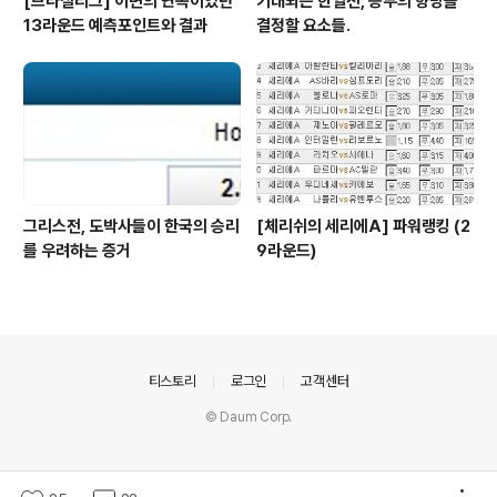
[브라질리그] 이변의 연속이었던
기대되는 한일전, 승부의 향방을
13라운드 예측포인트와 결과
결정할 요소들.
그리스전, 도박사들이 한국의 승리
[체리쉬의 세리에A] 파워랭킹 (2
를 우려하는 증거
9라운드)
의안내
티스토리
로그인
고객센터
© Daum Corp.