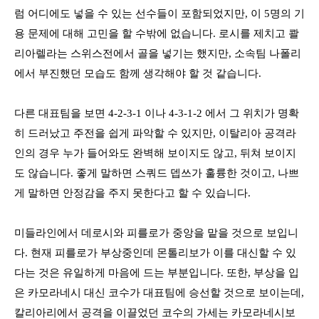
럼 어디에도 넣을 수 있는 선수들이 포함되었지만
,
이
5
명의 기
용 문제에 대해 고민을 할 수밖에 없습니다
.
로시를 제치고 콸
리아렐라는 스위스전에서 골을 넣기는 했지만
,
소속팀 나폴리
에서 부진했던 모습도 함께 생각해야 할 것 같습니다
.
다른 대표팀을 보면
4-2-3-1
이나
4-3-1-2
에서 그 위치가 명확
히 드러났고 주전을 쉽게 파악할 수 있지만
,
이탈리아 공격라
인의 경우 누가 들어와도 완벽해 보이지도 않고
,
뒤쳐 보이지
도 않습니다
.
좋게 말하면 스쿼드 뎁쓰가 훌륭한 것이고
,
나쁘
게 말하면 안정감을 주지 못한다고 할 수 있습니다
.
미들라인에서 데로시와 피를로가 중앙을 맡을 것으로 보입니
다
.
현재 피를로가 부상중인데 몬톨리보가 이를 대신할 수 있
다는 것은 유일하게 마음에 드는 부분입니다
.
또한
,
부상을 입
은 카모라네시 대신 코수가 대표팀에 승선할 것으로 보이는데
,
칼리아리에서 공격을 이끌었던 코수의 가세는 카모라네시보