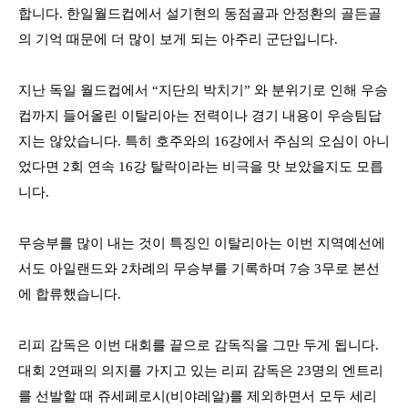
합니다
.
한일월드컵에서 설기현의 동점골과 안정환의 골든골
의 기억 때문에 더 많이 보게 되는 아주리 군단입니다
.
지난 독일 월드컵에서
“
지단의 박치기
”
와 분위기로 인해 우승
컵까지 들어올린 이탈리아는 전력이나 경기 내용이 우승팀답
지는 않았습니다
.
특히 호주와의
16
강에서 주심의 오심이 아니
었다면
2
회 연속
16
강 탈락이라는 비극을 맛 보았을지도 모릅
니다
.
무승부를 많이 내는 것이 특징인 이탈리아는 이번 지역예선에
서도 아일랜드와
2
차례의 무승부를 기록하며
7
승
3
무로 본선
에 합류했습니다
.
리피 감독은 이번 대회를 끝으로 감독직을 그만 두게 됩니다
.
대회
2
연패의 의지를 가지고 있는 리피 감독은
23
명의 엔트리
를 선발할 때 쥬세페로시
(
비야레알
)
를 제외하면서 모두 세리