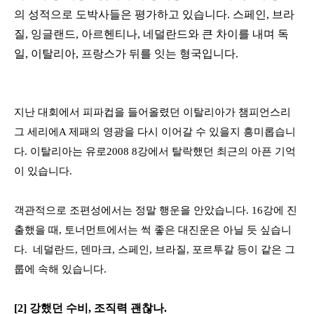
의 성적으로 도박사들은 평가하고 있습니다
.
스페인
,
브라
질
,
잉글랜드
,
아르헨티나
,
네덜란드와 큰 차이를 내며 독
일
,
이탈리아
,
프랑스가 뒤를 잇는 형국입니다
.
지난 대회에서 피파컵을 들어올렸던 이탈리아가 챔피언스리
그 세리에
A
제패의 영광을 다시 이어갈 수 있을지 흥미롭습니
다
.
이탈리아는 유로
2008 8
강에서 탈락했던 최근의 아픈 기억
이 있습니다
.
객관적으로 조편성에서는 정말 행운을 안았습니다
. 16
강에 진
출했을 때
,
토너먼트에서는 썩 좋은 대진운은 아닐 듯 싶습니
다
.
네덜란드
,
덴마크
,
스페인
,
브라질
,
포르투갈 등이 같은 그
룹에 속해 있습니다
.
[2]
강했던 수비
,
조직력 괜찮나
.