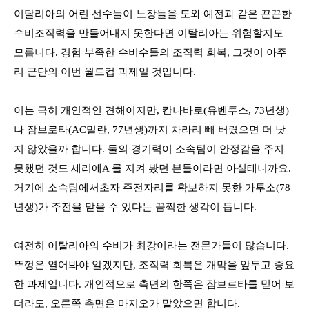
이탈리아의 어린 선수들이 노장들을 도와 예전과 같은 끈끈한
수비조직력을 만들어내지 못한다면 이탈리아는 위험할지도
모릅니다
.
경험 부족한 수비수들의 조직력 회복
,
그것이 아주
리 군단의 이번 월드컵 과제일 것입니다
.
이는 극히 개인적인 견해이지만
,
칸나바로
(
유벤투스
, 73
년생
)
나 잠브로타
(AC
밀란
, 77
년생
)
까지 차라리 빼 버렸으면 더 낫
지 않았을까 합니다
.
둘의 경기력이 소속팀이 안정감을 주지
못했던 것도 세리에
A
를 지켜 봤던 분들이라면 아실테니까요
.
거기에 소속팀에서초자 주전자리를 확보하지 못한 가투소
(78
년생
)
가 주전을 맡을 수 있다는 끔찍한 생각이 듭니다
.
여전히 이탈리아의 수비가 최강이라는 전문가들이 많습니다
.
뚜껑은 열어봐야 알겠지만
,
조직력 회복은 개막을 앞두고 중요
한 과제입니다
.
개인적으로 측면의 한쪽은 잠브로타를 믿어 보
더라도
,
오른쪽 측면은 마지오가 맡았으면 합니다
.