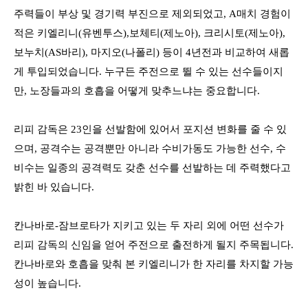
주력들이 부상 및 경기력 부진으로 제외되었고
, A
매치 경험이
적은 키엘리니
(
유벤투스
),
보체티
(
제노아
),
크리시토
(
제노아
),
보누치
(AS
바리
),
마지오
(
나폴리
)
등이
4
년전과 비교하여 새롭
게 투입되었습니다
.
누구든 주전으로 뛸 수 있는 선수들이지
만
,
노장들과의 호흡을 어떻게 맞추느냐는 중요합니다
.
리피 감독은
23
인을 선발함에 있어서 포지션 변화를 줄 수 있
으며
,
공격수는 공격뿐만 아니라 수비가동도 가능한 선수
,
수
비수는 일종의 공격력도 갖춘 선수를 선발하는 데 주력했다고
밝힌 바 있습니다
.
칸나바로
-
잠브로타가 지키고 있는 두 자리 외에 어떤 선수가
리피 감독의 신임을 얻어 주전으로 출전하게 될지 주목됩니다
.
칸나바로와 호흡을 맞춰 본 키엘리니가 한 자리를 차지할 가능
성이 높습니다
.