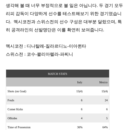
생각해 볼 때 너무 부정적으로 볼 일은 아닙니다
.
두 경기 모두
리피 감독이 다양하게 선수를 테스트해보기 위한 경기였습니
다
.
멕시코전과 스위스전의 선수 구성은 대부분 달랐으며
,
특
히 공격라인의 선발명단은 이를 확연히 보여줍니다
.
멕시코전
:
디나탈레
-
질라르디노
-
이아퀸타
스위스전
:
코수
-
콸리아렐라
-
파찌니
MATCH STATS
Italy
Mexico
Shots (on Goal)
15(4)
15(4)
Fouls
6
24
Corner Kicks
6
6
Offsides
4
5
Time of Possession
36%
64%