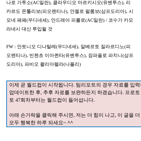
나로 가투소
(AC
밀란
),
클라우디오 마르키시오
(
유벤투스
),
리
카르도 몬톨리보
(
피오렌티나
),
안젤로 팔롬보
(
삼프도리아
),
시
모네 페페
(
우디네세
),
안드레아 피를로
(AC
밀란
) /
코수가 카모
라네시 대신 투입될 것
FW :
안토니오 디나탈레
(
우디네세
),
알베르토 질라르디노
(
피
오렌티나
),
빈첸초 이아퀸타
(
유벤투스
),
잠파올로 파치니
(
삼프
도리아
),
파비오 콸리아렐라
(
나폴리
)
이제 곧 월드컵이 시작됩니다
.
팀리포트의 경우 자료를 입력
업데이트한 후
,
추후 자료를 보완하든지 하겠습니다
. 프로토
토 47회차부터는 월드컵이 들어섭니다.
아래 손가락을 클릭해 주시면
,
저는 더 힘이 나고
,
이 글을 더
모두 행복한 하루 되세요
~
^^