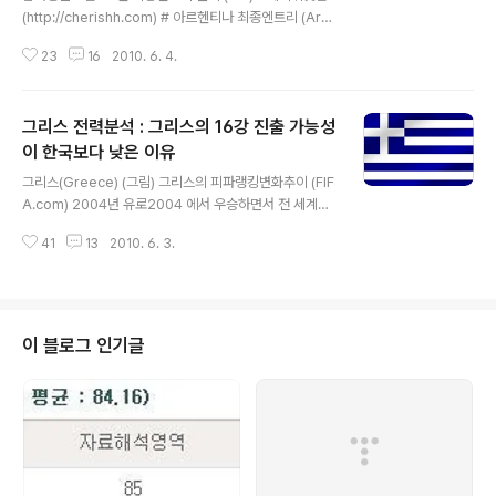
(http://cherishh.com) # 아르헨티나 최종엔트리 (Arg
entina, ARG) GK : Sergio Romero (AZ Alkmaar),
23
16
2010. 6. 4.
Mariano Andujar (Catania), Diego Pozo (Colon)
DF: Nicolas Burdisso (Roma), Martin Demichelis
(Bayern Munich), Walter Samuel (Internazionale),
그리스 전력분석 : 그리스의 16강 진출 가능성
Gabriel Heinze (Marseille), Nicolas Otamendi (V
elez Sarsfield), Clemente Rodriguez (Estudiante
이 한국보다 낮은 이유
글 내용
s), Ariel Garce (Colon) MF: Javier Maschera..
그리스(Greece) (그림) 그리스의 피파랭킹변화추이 (FIF
A.com) 2004년 유로2004 에서 우승하면서 전 세계를
깜짝 놀라게 했던 그리스, 그러나 유럽 각국의 학습효과로
41
13
2010. 6. 3.
인해 2006년 독일월드컵 본선 진출에 실패했으며, 2008
년 기대와 달리 유로컵 본선에서도 스페인, 러시아, 스웨덴
에게 3연패를 당하면서 토너먼트 진출에 실패했습니다. 하
지만, 많은 A매치 경기를 통해 피파랭킹은 지속적으로 유
지해왔고, 2010년 5월 현재 13위에 올라 있습니다. 피파
이 블로그 인기글
랭킹의 맹점은 A매치의 경기가 많을수록 피파가 정한 점수
획득의 가능성이 높아진다는 점입니다. 그래서 피파랭킹이
높은 나라가 더 강하다고 볼 수 없는 것입니다. (나중에 언
급 한 번 하죠 ^^) 오토 레하겔 감독은 ‘수비 후 역습’ 이라
는 전..