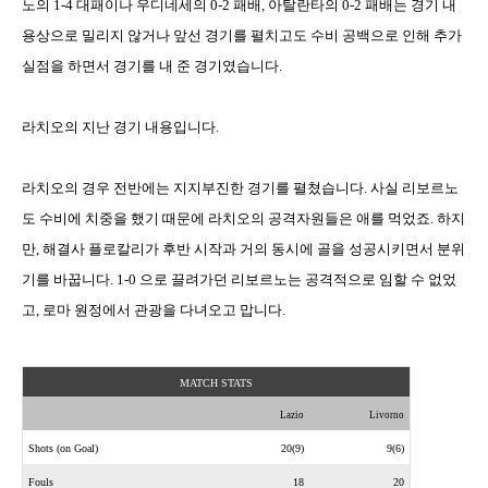
노의
1-4
대패이나 우디네세의
0-2
패배
,
아탈란타의
0-2
패배는 경기 내
용상으로 밀리지 않거나 앞선 경기를 펼치고도 수비 공백으로 인해 추가
실점을 하면서 경기를 내 준 경기였습니다
.
라치오의 지난 경기 내용입니다
.
라치오의 경우 전반에는 지지부진한 경기를 펼쳤습니다
.
사실 리보르노
도 수비에 치중을 했기 때문에 라치오의 공격자원들은 애를 먹었죠
.
하지
만
,
해결사 플로칼리가 후반 시작과 거의 동시에 골을 성공시키면서 분위
기를 바꿉니다
. 1-0
으로 끌려가던 리보르노는 공격적으로 임할 수 없었
고
,
로마 원정에서 관광을 다녀오고 맙니다
.
MATCH STATS
Lazio
Livorno
Shots (on Goal)
20(9)
9(6)
Fouls
18
20