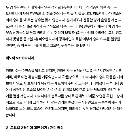
두 경기는 홈팀이 패하지는 않을 경기로 판단됩니다
.
바리의 역습에 의한 승리는 피
오렌티나 체사레 프란델리의 전술 하에서는 힘들 것 같습니다
.
피오렌티나가 역습에
의해 승리를 내 주는 경우는 많지 않습니다
.
홈에서조차 신중한 경기 운영을 하는 피
오렌티나를 상대로 바리가 공격적으로 나설리는 더더욱 만무하기 때문에 이 경기는
무승부 가능성을 두고 바리의 수비 허점이 보일 때
(
최근 바리의 수비력이 그리 견고
하지 못함을 돌아볼 때
)
피오렌티나의 공격라인의 득점 여부가 승리 여부를 결정할
것이며
,
승 확률을 더 높이 보고 있으며, 무승부는 배제합니다.
제노아
vs
카타니아
카타니아는
2
연승을 달리고 있지만
,
원정에서는 통계상으로 최근
3
시즌동안
2
번뿐
이며
,
바로 이전에 승리를 거두었습니다
.
확률상으로도 카타니아의 승리 확률은 거의
보이지 않으며
,
보체티가 복귀하는 제노아의 수비가 조금은 더 나아졌다는 점에서 홈
에서 공격적인 모습을 보이며
3-4-3
의 위력을 보여주고 있는 제노아가 유리한 경
기를 펼칠 것입니다
.
카타니아가 볼로냐를 상대로 홈에서 보여준 모습은 무섭고 상대
적으로 제노아에게 크게 밀리지 않는 경기를 펼쳤다는 사실만으로 무승부까지는 가
능하다고 보이네요
.
홈승이 유력해 보이지만
,
의외성이 많은 경기로 배팅에서는 패스
합니다
.
2.
토요일
2
경기에 대한 얘기
:
재미 배팅