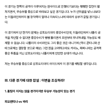
이 경기는 한쪽의 공격이 이루어지는 원사이드로 진행되기보다는 팽팽한 접전이 펼
쳐지면서
,
무승부를 중심으로 바라보고 싶은 경기입니다
.
누가 선취골을 넣느냐보다
는 미들라인에서의 볼 장악력이 얼마나 지속되느냐에 따라서 승부가 갈릴 경기입니
다
.
이 경기에서 단 한가지 문제는 삼프도리아의 중앙수비인데
,
미들라인에서 나폴리 공
격을 차단할 수 없다면 중앙수비가 뻥뻥 뚫리면서 초반부터 무너져내릴 가능성도 배
제할 수 없습니다
.
나폴리의 수비라인도 그리 좋은 것은 아니기에
(
역시 콘티니와 산
타크로체는 결장할 것으로 예상
) 그런 점을 고려하고라도
카사노
,
파찌니라는 공격력
좋은 투톱을 지닌 삼프도리아는 나폴리에게 만만한 상대가 아닙니다
.
저는 무승부를 중심으로 삼프도리아의 사이드에서 이 경기를 배팅할 생각입니다
.
III.
다른 경기에 대한 잡설
:
이변을 조심하라
!
1.
홈팀이 지지는 않을 경기이지만 무승부 가능성이 있는 경기
피오렌티나
vs
바리