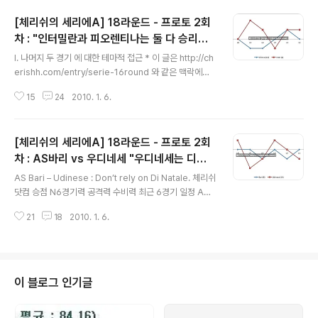
[체리쉬의 세리에A] 18라운드 - 프로토 2회
차 : "인터밀란과 피오렌티나는 둘 다 승리할
글 내용
수 있을까? 제2탄"
I. 나머지 두 경기 에 대한 테마적 접근 * 이 글은 http://ch
erishh.com/entry/serie-16round 와 같은 맥락에서
분석합니다. 이 글을 꼭 읽어 보시기 바랍니다. 그 당시에는
15
24
2010. 1. 6.
인테르(무), 피오렌티나(패) 로 둘 다 승리하지 못하면서 예
측이 적중했었습니다. 그리고 또 다시 같은 상황이 왔습니
다. 1. 당시와 다른 상황은? 당시와 다른 상황이라면 당시엔
[체리쉬의 세리에A] 18라운드 - 프로토 2회
원정팀으로 현금이 몰리고 있었다면, 현재는 인테르 경기
가 승무패 골고루 배팅이 들어가고 있다는 점입니다. (변동
차 : AS바리 vs 우디네세 "우디네세는 디나
글 내용
률), 하지만 전체적인 측면에서 정배당을 받은 인테르가 승
탈레의 팀이 아니다"
AS Bari – Udinese : Don’t rely on Di Natale. 체리쉬
무패 구매율 68%를 감안한다면 크게 다를 바 없는 상황이
닷컴 승점 N6경기력 공격력 수비력 최근 6경기 일정 AS
라고 해석합니다. 2. 두 팀의 유사한 상황 인테르와 피오렌
바리 24 (9위) 9 (11위) 19.3 28.6 삼프 리보 로마 시에
티나 모두 상대팀에 비해 전력 손실이 큰 상..
21
18
2010. 1. 6.
나폴 유베 피오 인터 우디네세 18 (14위) 2 (18위) 26.1 2
8.1 키예 피오 유베 리보 볼로 시에 라치 파르 1. 최근 흐름
과 시장 흐름 시장의 흐름은 AS바리쪽으로 흘러가고 있습
니다. 바리의 배당률 변동이 일어난 63개의 배팅업체 중 5
0개 업체가 바리의 배당을 하락시키고 있습니다. 국내에서
이 블로그 인기글
도 AS바리는 배당이 변경되었는데, 이는 유벤투스를 홈에
서 꺾을만큼 홈 경기력이 안정적이라는 점 뿐만 아니라 디