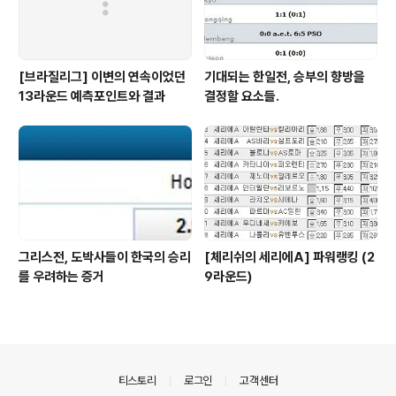
[브라질리그] 이변의 연속이었던
기대되는 한일전, 승부의 향방을
13라운드 예측포인트와 결과
결정할 요소들.
그리스전, 도박사들이 한국의 승리
[체리쉬의 세리에A] 파워랭킹 (2
를 우려하는 증거
9라운드)
의안내
티스토리
로그인
고객센터