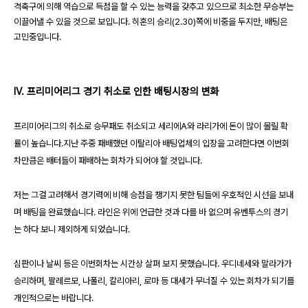
격축구에 의해 역습으로 득점을 할 수 있는 능력을 갖추고 있으므로 최소한 무승부는
이끌어낼 수 있을 것으로 보입니다
.
히혼의 승리
(2.30)
쪽에 비중을 두지만
,
배팅은
고민중입니다
.
IV. 프리미어리그 경기 취소로 인한 배팅시장의 변화
프리미어리그의 취소로 승무패도 취소되고 세리에
A
와 라리가에 돈이 많이 몰릴 확
률이 높습니다
.
지난 주중 패배했던 이탈리아 배팅업체의 입장을 고려한다면 이번회
차만큼은 배터들이 패배하는 회차가 되어야 할 것입니다
.
저는 그걸 고려해서 경기력에 비해 승점을 챙기지 못한 팀들에 우호적인 시선을 보내
며 배팅을 완료했습니다
.
라인은 위에 언급한 것과 다를 바 없으며 유벤투스의 경기
는 하다 보니 제외하게 되었습니다
.
심판이나 날씨 등은 이번회차는 시간상 살펴 보지 못했습니다
.
우디네세와 말라가가
승리하며
,
팔레르모
,
나폴리
,
칼리아리
,
로마 등 대세가 무너질 수 있는 회차가 되기를
개인적으로는 바랍니다
.