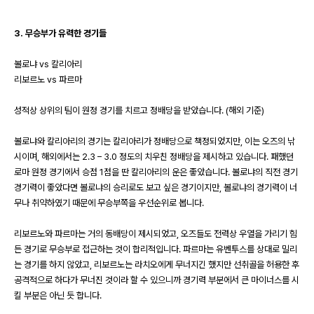
3.
무승부가 유력한 경기들
볼로냐
vs
칼리아리
리보르노
vs
파르마
성적상 상위의 팀이 원정 경기를 치르고 정배당을 받았습니다
. (
해외 기준
)
볼로냐와 칼리아리의 경기는 칼리아리가 정배당으로 책정되었지만
,
이는 오즈의 낚
시이며
,
해외에서는
2.3 – 3.0
정도의 치우친 정배당을 제시하고 있습니다
.
패했던
로마 원정 경기에서 승점
1
점을 딴 칼리아리의 운은 좋았습니다
.
볼로냐의 직전 경기
경기력이 좋았다면 볼로냐의 승리로도 보고 싶은 경기이지만
,
볼로냐의 경기력이 너
무나 취약하였기 때문에 무승부쪽을 우선순위로 봅니다
.
리보르노와 파르마는 거의 동배당이 제시되었고
,
오즈들도 전력상 우열을 가리기 힘
든 경기로 무승부로 접근하는 것이 합리적입니다
.
파르마는 유벤투스를 상대로 밀리
는 경기를 하지 않았고
,
리보르노는 라치오에게 무너지긴 했지만 선취골을 허용한 후
공격적으로 하다가 무너진 것이라 할 수 있으니까 경기력 부분에서 큰 마이너스를 시
킬 부분은 아닌 듯 합니다.