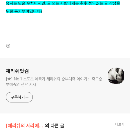
숫자는 단순 수치이지만
,
글 쓰는 사람에게는 추후 성의있는 글 작성을
위한 동기부여입니다
)
(새창열림)
로그 정보
체리쉬닷컴
[★] No.1 스포츠 예측가 체리쉬의 승부예측 이야기 :: 축구승
부예측의 전략 저자
구독하기
더보기
[체리쉬의 세리에A]/세리에A Preview Review
의 다른 글