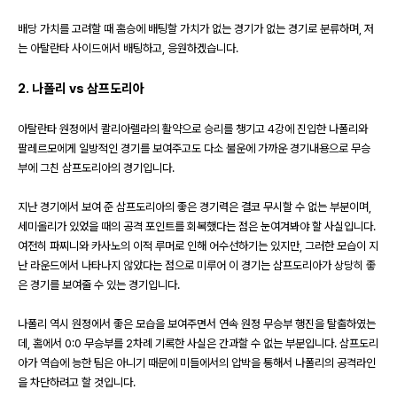
배당 가치를 고려할 때 홈승에 배팅할 가치가 없는 경기가 없는 경기로 분류하며
,
저
는 아탈란타 사이드에서 배팅하고
,
응원하겠습니다
.
2.
나폴리
vs
삼프도리아
아탈란타 원정에서 콸리아렐라의 활약으로 승리를 챙기고
4
강에 진입한 나폴리와
팔레르모에게 일방적인 경기를 보여주고도 다소 불운에 가까운 경기내용으로 무승
부에 그친 삼프도리아의 경기입니다
.
지난 경기에서 보여 준 삼프도리아의 좋은 경기력은 결코 무시할 수 없는 부분이며
,
세미올리가 있었을 때의 공격 포인트를 회복했다는 점은 눈여겨봐야 할 사실입니다
.
여전히 파찌니와 카사노의 이적 루머로 인해 어수선하기는 있지만
,
그러한 모습이 지
난 라운드에서 나타나지 않았다는 점으로 미루어 이 경기는 삼프도리아가 상당히 좋
은 경기를 보여줄 수 있는 경기입니다
.
나폴리 역시 원정에서 좋은 모습을 보여주면서 연속 원정 무승부 행진을 탈출하였는
데
,
홈에서
0:0
무승부를
2
차례 기록한 사실은 간과할 수 없는 부분입니다
.
삼프도리
아가 역습에 능한 팀은 아니기 때문에 미들에서의 압박을 통해서 나폴리의 공격라인
을 차단하려고 할 것입니다
.