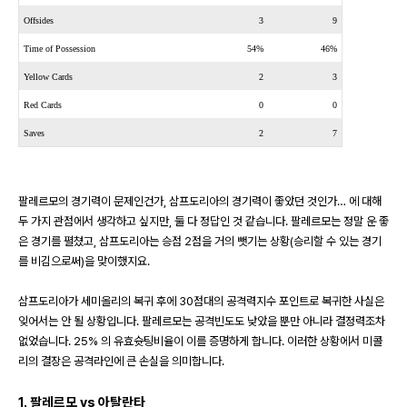
Offsides
3
9
Time of Possession
54%
46%
Yellow Cards
2
3
Red Cards
0
0
Saves
2
7
팔레르모의 경기력이 문제인건가
,
삼프도리아의 경기력이 좋았던 것인가
…
에 대해
두 가지 관점에서 생각하고 싶지만
,
둘 다 정답인 것 같습니다
.
팔레르모는 정말 운 좋
은 경기를 펼쳤고
,
삼프도리아는 승점
2
점을 거의 뺏기는 상황
(
승리할 수 있는 경기
를 비김으로써
)
을 맞이했지요
.
삼프도리아가 세미올리의 복귀 후에
30
점대의 공격력지수 포인트로 복귀한 사실은
잊어서는 안 될 상황입니다
.
팔레르모는 공격빈도도 낮았을 뿐만 아니라 결정력조차
없었습니다
. 25%
의 유효슛팅비율이 이를 증명하게 합니다
.
이러한 상황에서 미콜
리의 결장은 공격라인에 큰 손실을 의미합니다
.
1.
팔레르모
vs
아탈란타