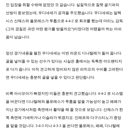
인 입장을 취할 수밖에 없었던 것 같습니다
.
실질적으로 질렛 골기퍼의
선방이 돋보였는데
,
우디네세가 공격을 주도했습니다
.
우디네세는 알렉
시스 산체스와 플로레스가 투톱으로
4-4-2
로 회귀를 했는데 마리노 감독
(
그의 경질은 과연 어떤 평가를 받을까요
?)
이었다면 어땠을까 하는 아쉬
움이 남습니다
.
앞선 경기내용을 펼친 우디네세는 이번 라운드 디나탈레가 돌아 옵니다
.
골을 넣어줄 수 있는 선수가 있다는 사실은 홈에서는 독특한 어드밴티지
로 다가 옵니다
.
아직 견고하게 정비되지 않은 라치오의 수비를 고려한다
면 우디네세는 충분히 골을 넣을 수 있다고 판단됩니다
.
비록 아사모아가 빠졌지만 미들은 충분히 견고했습니다
. 4-4-2
로 시스템
을 바꾼다면 디나탈레와 플로레스가 투톱을 맡을 가능성이 높고 페페가
지난 경기에서처럼 측면에서 활약을 해 줄 것으로 보입니다
.
산체스가 한
쪽 측면에 가세하거나 이슬라가 뛰겠지요
.
인레르와 다구스티노가 중앙
을 맡을 것입니다
. 3-4-3
이나
4-3-3
을 쓴다면 플로레스
,
페페
,
디나탈레