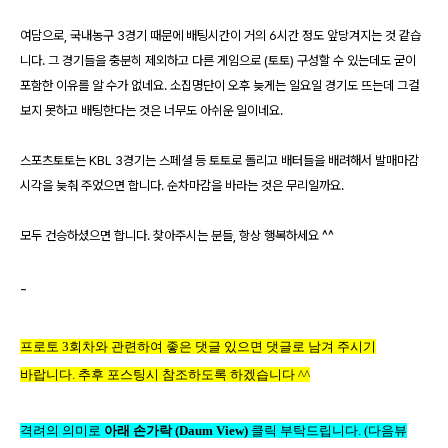
여담으로
,
국내농구
3
경기 때문에 배팅시간이 거의
6
시간 정도 앞당겨지는 것 같습
니다
.
그 경기들을 충분히 제외하고 다른 게임으로
(
토토
)
구성할 수 있는데도 굳이
포함한 이유를 알 수가 없네요
.
소집명단이 오후 늦게는 일요일 경기도 뜨는데 그걸
보지 못하고 배팅한다는 것은 너무도 아쉬운 일이네요
.
스포츠토토는
KBL 3
경기는 스페셜 등 토토로 돌리고 배터들을 배려해서 발매마감
시각을 늦춰 주었으면 합니다
.
순차마감을 바라는 것은 무리일까요
.
모두 건승하셨으면 합니다
. 찾아주시는 분들,
항상 행복하세요
^^
-
프로토
3
회차와 관련하여 좋은 댓글 있으면 댓글로 남겨 주시기
바랍니다
.
추후 포스팅시 참조하도록 하겠습니다
^^
격려의 의미로
아래 손가락
(Daum View)
클릭 부탁드립니다.
(
다음뷰