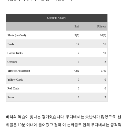
MATCH STATS
Bari
Udinese
Shots (on Goal)
9(5)
16(6)
Fouls
17
16
Corner Kicks
7
10
Offsides
8
2
Time of Possession
43%
57%
Yellow Cards
0
0
Red Cards
0
0
Saves
6
3
바리의 역습이 빛나는 경기였습니다
.
우디네세는 슛난사가 많았구요
.
선
취골은
10
분 이내에 들어갔고 결국 이 선취골로 인해 우디네세는 공격적