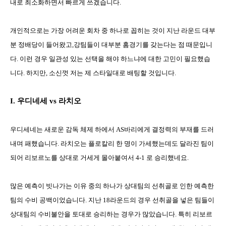
내로 최소화하면서 빠르게 쓰겠습니다
.
개인적으로는 가장 어려운 회차 중 하나로 꼽히는 것이 지난 라운드 대부
분 정배당이 들어왔고
,
강팀들이 대부분 홈경기를 갖는다는 점 때문입니
다
.
이런 경우 일관성 있는 선택을 해야 하느냐에 대한 고민이 필요했습
니다
.
하지만
,
소신껏 저는 제 스타일대로 배팅할 것입니다
.
I.
우디네세
vs
라치오
우디세네는 새로운 감독 체제 하에서
AS
바리에게 결정력의 부재를 드러
내며 패했습니다
.
라치오는 플로칼리 한 명이 가세했는데도 달라진 팀이
되어 리보르노를 상대로 거세게 몰아붙여서
4-1
로 승리했네요
.
많은 예측이 빗나가는 이유 중의 하나가 상대팀의 선취골로 인한 예측한
팀의 수비 공백이었습니다
.
지난
18
라운드의 경우 선취골을 넣은 팀들이
상대팀의 수비불안을 토대로 승리하는 경우가 많았습니다
.
특히 리보르