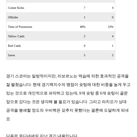
Corner Kicks
7
4
Offsides
1
0
Time of Possession
48%
53%
Yellow Cards
2
4
Red Cards
0
1
Saves
5
5
경기 스코어는 일방적이지만
,
리보르노는 역습에 의한 효과적인 공격을
잘 펼쳤습니다
.
현재 경기력지수의 맹점이 슛팅에 대한 비중을 높게 두고
있는 것으로 개인적으로 파악하고 있는데
, 9
개 슛팅 중
6
개 슛팅이 골문
앞으로 갔다는 것은 생각해 볼 필요가 있습니다
.
그리고 라치오가 상대
공격을 봉쇄할 정도의 수비력은 갖추지 못했다는 결론에 도달하게 되네
요
.
다음은 우디네세의 지난 경기 내용입니다
.