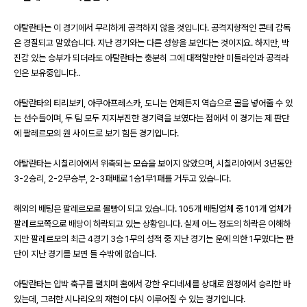
아탈란타는 이 경기에서 무리하게 공격하지 않을 것입니다
.
공격지향적인 콘테 감독
은 경질되고 말았습니다
.
지난 경기와는 다른 성향을 보인다는 것이지요
.
하지만
,
박
진감 있는 승부가 되더라도 아탈란타는 충분히 그에 대적할만한 미들라인과 공격라
인은 보유중입니다
..
아탈란타의 티리보키
,
아쿠아프레스카
,
도니는 언제든지 역습으로 골을 넣어줄 수 있
는 선수들이며
,
두 팀 모두 지지부진한 경기력을 보였다는 점에서 이 경기는 제 판단
에 팔레르모의 원 사이드로 보기 힘든 경기입니다
.
아탈란타는 시칠리아에서 위축되는 모습을 보이지 않았으며
,
시칠리아에서
3
년동안
3-2
승리
, 2-2
무승부
, 2-3
패배로
1
승
1
무
1
패를 거두고 있습니다
.
해외의 배팅은 팔레르모로 몰빵이 되고 있습니다
. 105
개 배팅업체 중
101
개 업체가
팔레르모쪽으로 배당이 하락되고 있는 상황입니다
.
실제 어느 정도의 하락은 이해하
지만 팔레르모의 최근
4
경기
3
승
1
무의 성적 중 지난 경기는 운에 의한
1
무였다는 판
단이 지난 경기를 보면 들 수밖에 없습니다
.
아탈란타는 압박 축구를 펼치며 홈에서 강한 우디네세를 상대로 원정에서 승리한 바
있는데
,
그러한 시나리오의 재현이 다시 이루어질 수 있는 경기입니다
.