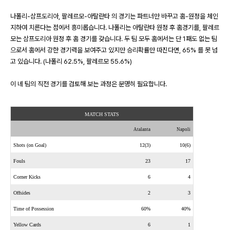
나폴리
-
삼프도리아
,
팔레르모
-
아탈란타 의 경기는 파트너만 바꾸고 홈
-
원정을 체인
지하여 치른다는 점에서 흥미롭습니다
.
나폴리는 아탈란타 원정 후 홈경기를
,
팔레르
모는 삼프도리아 원정 후 홈 경기를 갖습니다
.
두 팀 모두 홈에서는 단
1
패도 없는 팀
으로서 홈에서 강한 경기력을 보여주고 있지만 승리확률만 따진다면
, 65%
를 못 넘
고 있습니다
. (
나폴리
62.5%,
팔레르모
55.6%)
이 네 팀의 직전 경기를 검토해 보는 과정은 분명히 필요합니다
.
MATCH STATS
Atalanta
Napoli
Shots (on Goal)
12(3)
10(6)
Fouls
23
17
Corner Kicks
6
4
Offsides
2
3
Time of Possession
60%
40%
Yellow Cards
6
1