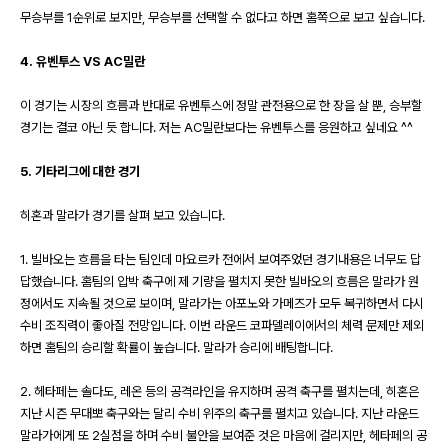
무승부를 1순위로 보지만, 무승부를 선택할 수 없다고 하면 홈쪽으로 보고 싶습니다.
4.
유벤투스
VS AC
밀란
이 경기는 시장의 흐름과 반대로 유벤투스에 정말 관전용으로 한 장을 살 뿐
,
승부할
경기는 결코 아닌 듯 합니다
. 저는 AC밀란보다는 유벤투스를 응원하고 싶네요 ^^
5.
기타리그에 대한 경기
히혼과 말라가 경기를 살펴 보고 있습니다
.
1.
빌바오는 흐름을 타는 팀인데 마요르카 전에서 보여주었던 경기내용은 너무도 답
답했습니다
.
홈팀의 압박 축구에 제 기량을 펼치지 못한 빌바오의 흐름은 말라가 원
정에서도 지속될 것으로 보이며
,
말라가는 아포노와 가메즈가 모두 복귀하면서 다시
수비 조직력이 좋아질 전망입니다
.
이번 라운드 코파델레이에서의 체력 문제만 제외
하면 홈팀의 승리할 확률이 높습니다
. 말라가 승리에 배팅합니다.
2.
헤타페는 솔다도
,
레온 등의 공격라인을 유지하며 공격 축구를 펼치는데
,
히혼은
지난 시즌 무대뽀 축구와는 달리 수비 위주의 축구를 펼치고 있습니다
.
지난 라운드
말라가에게 또
2
실점을 하며 수비 불안을 보여준 것은 마음에 걸리지만
,
헤타페의 공