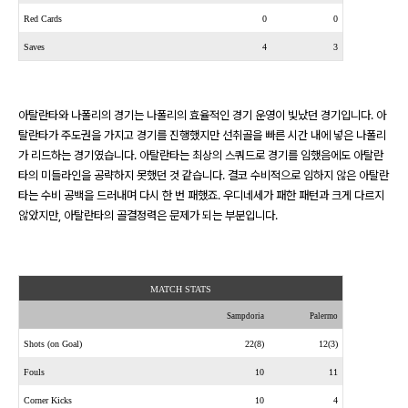
Red Cards
0
0
Saves
4
3
아탈란타와 나폴리의 경기는 나폴리의 효율적인 경기 운영이 빛났던 경기입니다
.
아
탈란타가 주도권을 가지고 경기를 진행했지만 선취골을 빠른 시간 내에 넣은 나폴리
가 리드하는 경기였습니다
.
아탈란타는 최상의 스쿼드로 경기를 임했음에도 아탈란
타의 미들라인을 공략하지 못했던 것 같습니다
.
결코 수비적으로 임하지 않은 아탈란
타는 수비 공백을 드러내며 다시 한 번 패했죠
.
우디네세가 패한 패턴과 크게 다르지
않았지만
,
아탈란타의 골결정력은 문제가 되는 부분입니다
.
MATCH STATS
Sampdoria
Palermo
Shots (on Goal)
22(8)
12(3)
Fouls
10
11
Corner Kicks
10
4