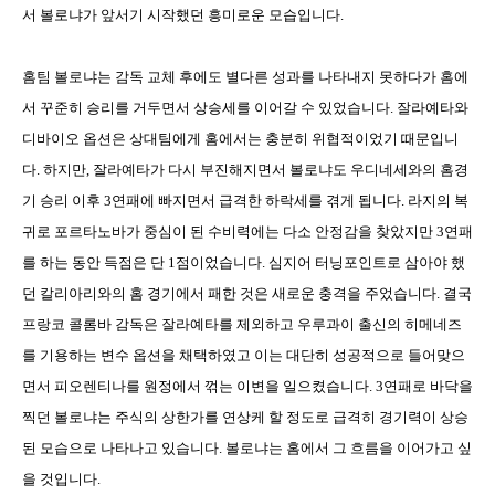
서 볼로냐가 앞서기 시작했던 흥미로운 모습입니다
.
홈팀 볼로냐는 감독 교체 후에도 별다른 성과를 나타내지 못하다가 홈에
서 꾸준히 승리를 거두면서 상승세를 이어갈 수 있었습니다
.
잘라예타와
디바이오 옵션은 상대팀에게 홈에서는 충분히 위협적이었기 때문입니
다
.
하지만
,
잘라예타가 다시 부진해지면서 볼로냐도 우디네세와의 홈경
기 승리 이후
3
연패에 빠지면서 급격한 하락세를 겪게 됩니다
.
라지의 복
귀로 포르타노바가 중심이 된 수비력에는 다소 안정감을 찾았지만
3
연패
를 하는 동안 득점은 단
1
점이었습니다
.
심지어 터닝포인트로 삼아야 했
던 칼리아리와의 홈 경기에서 패한 것은 새로운 충격을 주었습니다
.
결국
프랑코 콜롬바 감독은 잘라예타를 제외하고 우루과이 출신의 히메네즈
를 기용하는 변수 옵션을 채택하였고 이는 대단히 성공적으로 들어맞으
면서 피오렌티나를 원정에서 꺾는 이변을 일으켰습니다
. 3
연패로 바닥을
찍던 볼로냐는 주식의 상한가를 연상케 할 정도로 급격히 경기력이 상승
된 모습으로 나타나고 있습니다
.
볼로냐는 홈에서 그 흐름을 이어가고 싶
을 것입니다
.