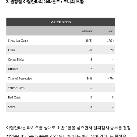
2.
원정팀 아탈란타의
20
라운드
:
도니의 부활
MATCH STATS
Atalanta
Lazio
Shots (on Goal)
18(5)
17(3)
Fouls
20
20
Corner Kicks
4
4
Offsides
2
4
Time of Possession
54%
47%
Yellow Cards
5
3
Red Cards
0
0
Saves
3
2
아탈란타는 라치오를 상대로 초반
2
골을 넣으면서 일찌감치 승부를 결정
지었습니다
. 5
분과
9
분에 각각 도니가
‘
나는 아직 살아 있다
’
는 함성을