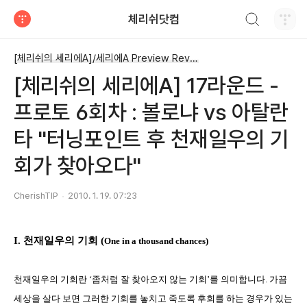
검색하기
체리쉬닷컴
티스토리
[체리쉬의 세리에A]/세리에A Preview Review
[체리쉬의 세리에A] 17라운드 -
프로토 6회차 : 볼로냐 vs 아탈란
타 "터닝포인트 후 천재일우의 기
회가 찾아오다"
CherishTIP
2010. 1. 19. 07:23
I.
천재일우의 기회
(
One in a thousand chances)
천재일우의 기회란
‘
좀처럼 잘 찾아오지 않는 기회
’
를 의미합니다
.
가끔
세상을 살다 보면 그러한 기회를 놓치고 죽도록 후회를 하는 경우가 있는