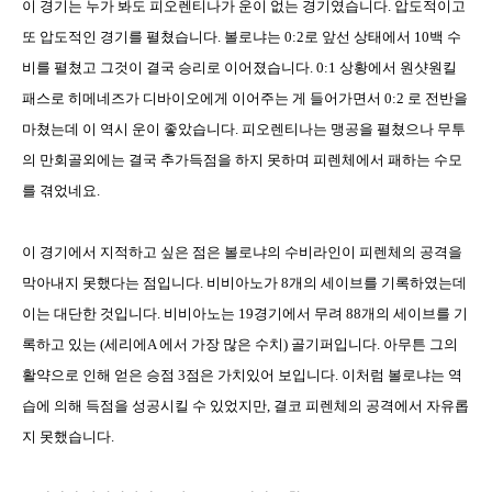
이 경기는 누가 봐도 피오렌티나가 운이 없는 경기였습니다
.
압도적이고
또 압도적인 경기를 펼쳤습니다
.
볼로냐는
0:2
로 앞선 상태에서
10
백 수
비를 펼쳤고 그것이 결국 승리로 이어졌습니다
. 0:1
상황에서 원샷원킬
패스로 히메네즈가 디바이오에게 이어주는 게 들어가면서
0:2
로 전반을
마쳤는데 이 역시 운이 좋았습니다
.
피오렌티나는 맹공을 펼쳤으나 무투
의 만회골외에는 결국 추가득점을 하지 못하며 피렌체에서 패하는 수모
를 겪었네요
.
이 경기에서 지적하고 싶은 점은 볼로냐의 수비라인이 피렌체의 공격을
막아내지 못했다는 점입니다
.
비비아노가
8
개의 세이브를 기록하였는데
이는 대단한 것입니다
.
비비아노는
19
경기에서 무려
88
개의 세이브를 기
록하고 있는 (세리에A 에서 가장 많은 수치) 골기퍼입니다
.
아무튼 그의
활약으로 인해 얻은 승점
3
점은 가치있어 보입니다
. 이처럼
볼로냐는 역
습에 의해 득점을 성공시킬 수 있었지만
,
결코 피렌체의 공격에서 자유롭
지 못했습니다.