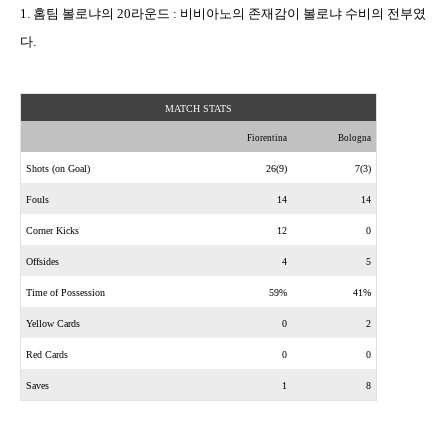
1.
홈팀 볼로냐의
20
라운드
:
비비아노의 존재감이 볼로냐 수비의 전부였
다
.
MATCH STATS
Fiorentina
Bologna
Shots (on Goal)
26(9)
7(3)
Fouls
14
14
Corner Kicks
12
0
Offsides
4
5
Time of Possession
59%
41%
Yellow Cards
0
2
Red Cards
0
0
Saves
1
8