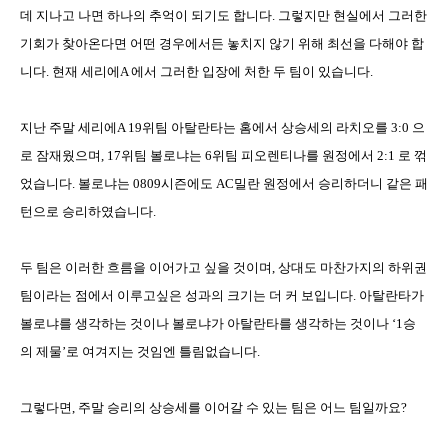
데 지나고 나면 하나의 추억이 되기도 합니다
.
그렇지만 현실에서 그러한
기회가 찾아온다면 어떤 경우에서든 놓치지 않기 위해 최선을 다해야 합
니다
.
현재 세리에
A
에서 그러한 입장에 처한 두 팀이 있습니다
.
지난 주말 세리에
A 19
위팀 아탈란타는 홈에서 상승세의 라치오를
3:0
으
로 잠재웠으며
, 17
위팀 볼로냐는
6
위팀 피오렌티나를 원정에서
2:1
로 꺾
었습니다
.
볼로냐는
0809
시즌에도
AC
밀란 원정에서 승리하더니 같은 패
턴으로 승리하였습니다
.
두 팀은 이러한 흐름을 이어가고 싶을 것이며
,
상대도 마찬가지의 하위권
팀이라는 점에서 이루고싶은 성과의 크기는 더 커 보입니다
.
아탈란타가
볼로냐를 생각하는 것이나 볼로냐가 아탈란타를 생각하는 것이나
‘1
승
의 제물
’
로 여겨지는 것임엔 틀림없습니다
.
그렇다면
,
주말 승리의 상승세를 이어갈 수 있는 팀은 어느 팀일까요
?