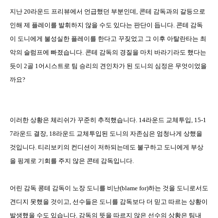
지난
20
라운드 프리뷰에서 언급했던 부분인데
,
콘테 감독과의 갈등으로
인해 제 플레이를 발휘하지 않을 수도 있다는 판단이 듭니다
.
콘테 감독
이 도니에게 불성실한 플레이를 한다고 꾸짖었고 그 이후 아탈란타는 최
악의 슬럼프에 빠졌습니다
.
콘테 감독의 경질을 마치 바라기라도 했다는
듯이
2
골
1
어시스트로 팀 승리의 견인차가 된 도니의 심정은 무엇이었을
까요
?
이러한 상황은 체리쉬가 꾸준히 추적했습니다
. 14
라운드 교체투입
, 15-1
7
라운드 결장
, 18
라운드 교체투입된 도니의 자존심은 엄청나게 상했을
것입니다
.
티리보키의 컨디션이 저하되는데도 불구하고 도니에게 부상
을 핑계로 기회를 주지 않은 콘테 감독입니다
.
어린 감독 콩테 감독이 노장 도니를 비난
(blame for)
하는 것을 도니로서도
견디지 못했을 것이고
,
선수들은 도니를 감독보다 더 믿고 따르는 상황이
발생했을 수도 있습니다
.
감독의 뜻을 따르지 않은 선수의 상황은 팀내