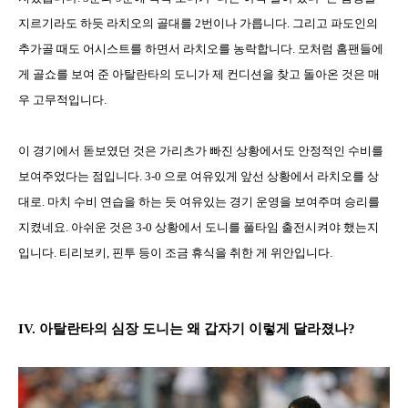
지르기라도 하듯 라치오의 골대를
2
번이나 가릅니다
.
그리고 파도인의
추가골 때도 어시스트를 하면서 라치오를 농락합니다
.
모처럼 홈팬들에
게 골쇼를 보여 준 아탈란타의 도니가 제 컨디션을 찾고 돌아온 것은 매
우 고무적입니다
.
이 경기에서 돋보였던 것은 가리츠가 빠진 상황에서도 안정적인 수비를
보여주었다는 점입니다
. 3-0
으로 여유있게 앞선 상황에서 라치오를 상
대로
.
마치 수비 연습을 하는 듯 여유있는 경기 운영을 보여주며 승리를
지켰네요
.
아쉬운 것은
3-0
상황에서 도니를 풀타임 출전시켜야 했는지
입니다
.
티리보키
,
핀투 등이 조금 휴식을 취한 게 위안입니다
.
IV.
아탈란타의 심장 도니는 왜 갑자기 이렇게 달라졌나
?