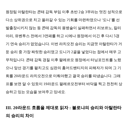
원정팀 아탈란타는 콘테 감독 부임 이후 초반
2
승
3
무라는 멋진 성적으로
다소 상위권으로 치고 올라갈 수 있는 기회를 마련하였으나
‘
도니
’
를 선
발출장시키지 않는 등 콘테 감독의 용병술이 실패하면서 리보르노
,
칼리
아리
,
유벤투스 전에서
3
연패를 하고 시에나 원정에서 이긴 후 다시
5
경
기 연속 승리가 없었습니다
.
이번 라치오전 승리는 지금껏 아탈란타가 거
둔 승리 중 가장 짜릿한 승리였고 도니가
2
골을 넣었다는 점에서 매우 고
무적입니다
.
콘테 감독 경질 이후 팔레르모 원정에서 터닝포인트를 노렸
으나 앞선 경기를 펼치고도 심판의 홈어드밴티지의 피해자가 되며 그 기
회를
20
라운드 라치오전으로 미뤄야했고 결국 승리를 따냈습니다
.
그래
프를 보면 알 수 있듯이
19
라운드 팔레르모전부터 바닥을 찍고 천천히 상
승하고 있는 모습을 보여주고 있네요
.
III. 20
라운드 흐름을 제대로 읽자
:
볼로냐의 승리와 아탈란타
의 승리의 차이