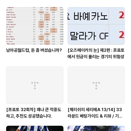
는 진짜 미친 선택, 이유는?
남아공월드컵, 돈 좀 버셨습니까?
[오즈메이커의 눈] 제2편 : 프로토
에서 현금이 몰리는 경기의 위험성
[프로토 32회차] 꽤나 큰 적중도
[체리쉬의 세리에A 13/14] 33
하고, 추천도 성공했습니다.
라운드 베팅가이드 & 리뷰 / 기적
의 나폴리 핸승