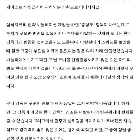
케미스트리가 급격히 저하되는 상황으로 이어지지요
.
삼국지류의 전략 시뮬레이션 게임을 하면
‘
충성도
’
항목이 나오는데 그
수치가 낮으면 반란을 일으키거나 부대를 이탈하는 것처럼 도니는 콘테
감독에게 반항한 것이었을지도 모릅니다
.
아탈란타의 스쿼드를 보았을
때 결코 그렇게 부진할 이유가 없었다는 점은 여러 차례 언급했었습니다
.
나폴리에게
0-2
로 깨진 그 날 도니를 선발출장시키지 않은 것은 아무리
봐도 콘테의 패착이었습니다
. AS
바리를 승격시킨 명장 콘테가 이렇게 무
너진 것은 팀내 노장 선수와의 조화에 실패했기 때문이 아닐까 생각해 봅
니다
.
무티 감독은 꾸준히 승보다 패가 많았던 그저 평범한 감독입니다
.
하지
만
,
그 감독이 어떻든 콘테 감독의 경질은 아탈란타의 팀분위기에 변화를
줄 수 있습니다
. K
리그에서 광주가 상위권을 유지하다가 무너졌듯 지속
적으로 경기력이 좋지 않은 것에는 경기력 외적인 요인
,
그 중에 정말 중
요한 것이 팀분위기인 것입니다
.