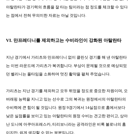
아탈란타가 경기력의 흐름을 잘 타는 팀이라는 점 정도를 체크할 수 있다
는 점에서 전혀 무의미한 자료는 아닐 것입니다
.
VI.
만프레디니를 제외하고는 수비라인이 강화된 아탈란타
지난 경기에서 가리츠와 만프레디니 없이 클린싯 경기를 해 낸 아탈란타
는 이번 라운드에 가리츠가 복귀합니다
.
부상이 문제될 것으로 예상되었
던 벨리니는 풀타임을 소화하며 멋진 활약을 펼쳐 주었습니다
.
가리츠는 지난 경기를 제외하고 모두 뛰었을 정도로 중요한 자원이며
,
오
버래핑 능력을 지니고 있는 선수로 그의 복귀는 원정에서의 아탈란타의
수비력에 큰 힘이 될 것입니다
.
원정
9
경기에서
14
실점으로 홈에서보다
낮은 실점률을 보이고 있는 아탈란타의 원정 수비는 견고한 편이고
,
상아
난 도니에 아쿠아프레스카
,
티리보니라는 공격라인은 비록 볼로냐의 홈
이지만
,
쉽게 생각할 수 없는 부분입니다
.