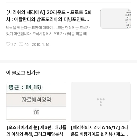
축구팬들은 더욱 기대되는 경기일지도 모릅니다. 이 경기
의 승부는 로마쪽으로 기울어진 도박사들의 배당률이 제시
[체리쉬의 세리에A] 20라운드 - 프로토 5회
되었는데, 상황에 따라 경기결과가 달라질 수 있으며, 개인
적으로는 승무패 확률이 각각 1/3 씩으로 판단됩니다. 스포
차 : 아탈란타와 삼프도리아의 터닝포인트가
글 내용
츠배팅에서는 패스하거나 배당가치를 고려하는 것이 현명
가능한 이유
바닥을 찍는다는 표현에 대하여…. 모든 현상에는 추세가
할 것 같습니다. 두 팀 모두 컵대회에서 풀스쿼드로 임한 것
있기 마련입니다. 주식시장에서 우리가 바닥을 찍을 때 매
은 아니며 컨디션 점검차 경기를 치렀습니다. 제노아는 탈
수하라는 표현을 하는 것은 흔히들 들어보셨을 것입니다.
락했고 로마는 상대팀이 취약한 팀이라서 쉽게 다음 라운
27
46
2010. 1. 16.
학창시절에 배우는 ‘함수’ 에서도 최소값과 최대값이 존재
드에 진출한 듯 합니다. 부각되고 ..
하며, 이를 구하는 것은 단골 시험 문제였지요. 남녀간의 애
정도 또한 그래프로 그려보면 흐름이라는 것이 꽤 지속되
는 것을 알 수 있습니다. (실제로 그려본 적이 있습니다.) 스
포츠도 예외가 아니어서 흐름이 존재합니다. 이는 승패라
이 블로그 인기글
는 결과로 귀결되기도 하고, 때론 경기력으로 나타나기도
합니다. 우리가 연승과 연패를 기록하고 계산하는 것도 흐
름이 지속된다는 가정에서 출발하는 것입니다. 변곡점을
찾아내는 것은 프로토를 승리로 이끌기 위한 중요한 과정
입니다. 그러한 접근이 잘못되었을 때는 잠시..
[오즈메이커의 눈] 제3편 : 배당률
[체리쉬의 세리에A 16/17] 4라
의 이해와 독해, 그리고 배당분석
운드 베팅가이드 & 리뷰 / 제노아