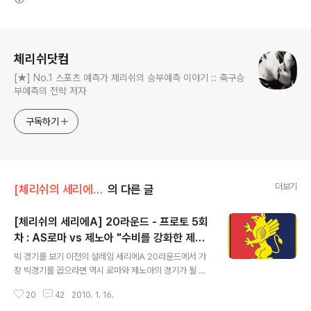
로그 정보
체리쉬닷컴
[★] No.1 스포츠 예측가 체리쉬의 승부예측 이야기 :: 축구승
부예측의 전략 저자
구독하기
더보기
[체리쉬의 세리에A]/세리에A Preview Review
의 다른 글
[체리쉬의 세리에A] 20라운드 - 프로토 5회
차 : AS로마 vs 제노아 "수비를 강화한 제노
글 내용
아"
빅 경기를 보기 이전의 설레임 세리에A 20라운드에서 가
장 빅경기를 꼽으라면 역시 로마와 제노아의 경기가 될 것
같습니다. 현재 두 팀 모두 많은 득점을 하고 있는 팀들이기
20
42
2010. 1. 16.
때문에 (제노아 32점, 로마 30점) 많은 득점을 기대하는