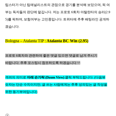
팁스터가 아닌 팁애널리스트의 관점으로 경기를 분석해 보았으며
,
픽 여
부는 독자들의 판단에 맡깁니다
.
저는 프로토
6
회차 아탈란타의 승리
(2.9
5)
를 픽하며
,
보험여부는 고민중입니다
.
트위터에 추후 배팅라인 공개하
겠습니다
.
Bologna – Atalanta TIP :
Atalanta BC Win (2.95)
프로토
6
회차
와 관련하여 좋은 댓글 있으면 댓글로 남겨 주시기
바랍니다
.
추후 포스팅시 참조하도록 하겠습니다
^^
격려의 의미로
아래 손가락
(Daum View)
클릭 부탁드립니다
.
(
다음뷰
숫자는 단순 수치이지만
,
글 쓰는 사람에게는 추후 성의있는 글 작성을
위한 동기부여입니다
)
(새창열림)