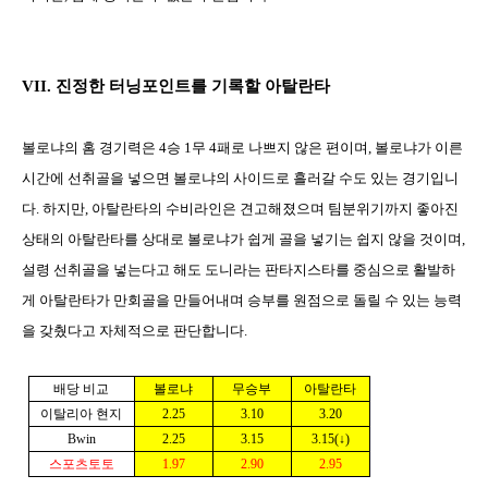
VII.
진정한 터닝포인트를 기록할 아탈란타
볼로냐의 홈 경기력은
4
승
1
무
4
패로 나쁘지 않은 편이며
,
볼로냐가 이른
시간에 선취골을 넣으면 볼로냐의 사이드로 흘러갈 수도 있는 경기입니
다
.
하지만
,
아탈란타의 수비라인은 견고해졌으며 팀분위기까지 좋아진
상태의 아탈란타를 상대로 볼로냐가 쉽게 골을 넣기는 쉽지 않을 것이며
,
설령 선취골을 넣는다고 해도 도니라는 판타지스타를 중심으로 활발하
게 아탈란타가 만회골을 만들어내며 승부를 원점으로 돌릴 수 있는 능력
을 갖췄다고 자체적으로 판단합니다
.
배당 비교
볼로냐
무승부
아탈란타
이탈리아 현지
2.25
3.10
3.20
Bwin
2.25
3.15
3.15(↓)
스포츠토토
1.97
2.90
2.95