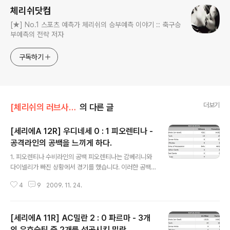
체리쉬닷컴
[★] No.1 스포츠 예측가 체리쉬의 승부예측 이야기 :: 축구승
부예측의 전략 저자
구독하기
더보기
[체리쉬의 러브사커]/체리쉬의 눈 - 경기리뷰
의 다른 글
[세리에A 12R] 우디네세 0 : 1 피오렌티나 -
공격라인의 공백을 느끼게 하다.
글 내용
1. 피오렌티나 수비라인의 공백 피오렌티나는 감베리니와
다이넬리가 빠진 상황에서 경기를 했습니다. 이러한 공백
은 우디네세에게 골결정력이 조금만 있었어도 하는 생각이
4
9
2009. 11. 24.
들 정도로 불안한 모습들을 연출했는데, 결국 우디네세의
공격이 성공하지 못하면서 이러한 공백이 가시화되지 못했
습니다. 부상에서 회복한 나탈리와 크로드럽이 중앙수비를
[세리에A 11R] AC밀란 2 : 0 파르마 - 3개
맡았고, 고비와 실베스트리가 측면수비를 맡았는데, 실베
스트리가 측면에서 페페를 잘 봉쇄해준 것이 큰 공로였다
의 유효슛팅 중 2개를 성공시킨 밀란