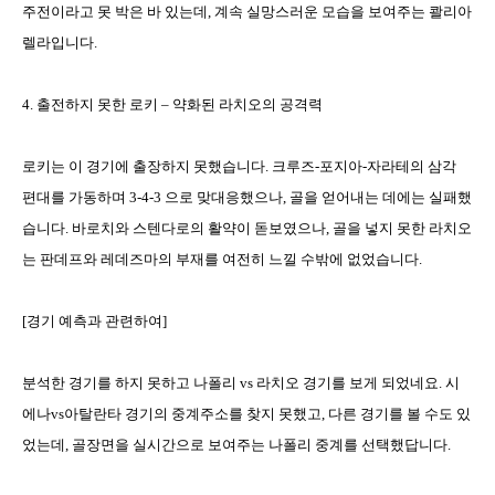
주전이라고 못 박은 바 있는데
,
계속 실망스러운 모습을 보여주는 콸리아
렐라입니다
.
4.
출전하지 못한 로키
–
약화된 라치오의 공격력
로키는 이 경기에 출장하지 못했습니다
.
크루즈
-
포지아
-
자라테의 삼각
편대를 가동하며
3-4-3
으로 맞대응했으나
,
골을 얻어내는 데에는 실패했
습니다
.
바로치와 스텐다로의 활약이 돋보였으나
,
골을 넣지 못한 라치오
는 판데프와 레데즈마의 부재를 여전히 느낄 수밖에 없었습니다
.
[
경기 예측과 관련하여
]
분석한 경기를 하지 못하고 나폴리
vs
라치오 경기를 보게 되었네요
.
시
에나
vs
아탈란타 경기의 중계주소를 찾지 못했고
,
다른 경기를 볼 수도 있
었는데
,
골장면을 실시간으로 보여주는 나폴리 중계를 선택했답니다
.