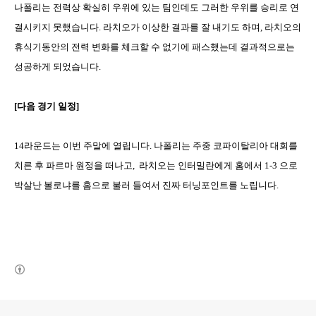
나폴리는 전력상 확실히 우위에 있는 팀인데도 그러한 우위를 승리로 연
결시키지 못했습니다
.
라치오가 이상한 결과를 잘 내기도 하며
,
라치오의
휴식기동안의 전력 변화를 체크할 수 없기에 패스했는데 결과적으로는
성공하게 되었습니다
.
[
다음 경기 일정
]
14라운드
는 이번 주말에 열립니다
.
나폴리는 주중 코파이탈리아 대회를
치른 후 파르마 원정을 떠나고
,
라치오는 인터밀란에게 홈에서
1-3
으로
박살난 볼로냐를 홈으로 불러 들여서 진짜 터닝포인트를 노립니다
.
(새창열림)
로그 정보