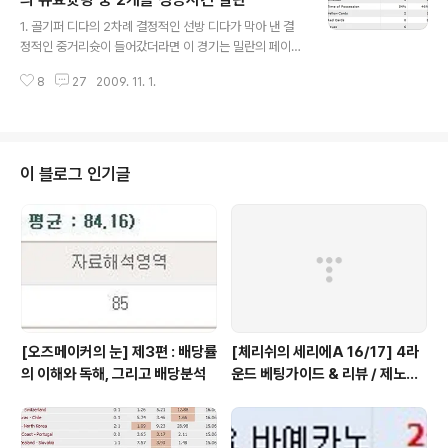
글 내용
여겨지는 경기였습니다. 2. 피오렌티나 무투, 요베티치의
1. 골기퍼 디다의 2차례 결정적인 선방 디다가 막아 낸 결
공백은…? 피오렌티나는 무투와 요베티치의 공백을 측면
정적인 중거리슛이 들어갔더라면 이 경기는 밀란의 페이스
공격의 횟수를 늘림으로써 잘 커버해냈습니다. 측면의 바
로 진행되기 힘들었을 것입니다. 제마일리의 중거리슛이
가스와 마르키오니의 활약이 우수했으며, 요베티치 대신
8
27
2009. 11. 1.
디다의 선방에 걸려 골대에 맞고 아웃된 부분은 이 경기 통
투입된 산타나 또한 나쁘지 않았습니다. 물론, 공격라인이..
틀어 가장 아쉬운 부분입니다. 이후 밀란이 선취골을 넣은
것을 생각하면 말입니다. 그리고 결정적인 헤딩슛 또한 하
나 막아내면서 스톨라리의 공백이 독이 아니라 약이 되는
상황이 만들어지고 있습니다. 2. 파르마 수비의 측면에 대
이 블로그 인기글
한 대처 부족 파르마의 귀둘린 감독은 오늘 4-4-2 로 나섰
습니다. 매경기 전술을 다르게 할 수 있는 감독인 ‘과거의
명장’ 귀둘린 감독은 파누치와 델라피오레를 중앙에 놓고
자카르도와 루카렐리를 측면쪽에 놓았습니다. 하지만, 실
제 경기 자체에서는 밀란의 파투나 ..
[오즈메이커의 눈] 제3편 : 배당률
[체리쉬의 세리에A 16/17] 4라
의 이해와 독해, 그리고 배당분석
운드 베팅가이드 & 리뷰 / 제노아
는 진짜 미친 선택, 이유는?