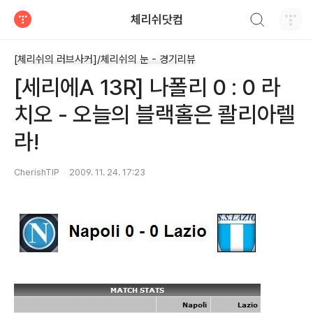
검색하기
체리쉬닷컴
티스토리
[체리쉬의 러브사커]/체리쉬의 눈 - 경기리뷰
[세리에A 13R] 나폴리 0 : 0 라
치오 - 오늘의 블랙홀은 콸리아렐
라!
CherishTIP
2009. 11. 24. 17:23