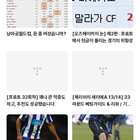
남아공월드컵, 돈 좀 버셨습니까?
[오즈메이커의 눈] 제2편 : 프로토
에서 현금이 몰리는 경기의 위험성
[프로토 32회차] 꽤나 큰 적중도
[체리쉬의 세리에A 13/14] 33
하고, 추천도 성공했습니다.
라운드 베팅가이드 & 리뷰 / 기적
의 나폴리 핸승