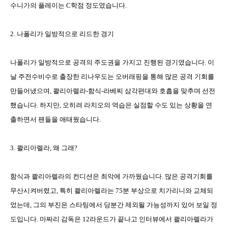
수니가의 플레이는
C
학점 정도였습니다
.
2.
나폴리가 일방적으로 리드한 경기
나폴리가 일방적으로 공격의 주도권을 가지고 진행된 경기였습니다
.
이
날 주전수비수로 출장한 리나우도는 오버래핑을 통해 많은 공격 기회를
만들어냈으며
,
콸리아렐라
-
함식
-
라베찌 삼각편대와 호흡을 맞추며 선전
했습니다
.
하지만
,
오히려 라치오의 역습은 실점할 수도 있는 상황을 연
출하면서 팬들을 애태웠습니다
.
3.
콸리아렐라
,
왜 그래
?
함식과 콸리아렐라의 컨디션은 최악에 가까웠습니다
.
많은 공격기회를
무산시켜버렸고
,
특히 콸리아렐라는
75
분 부상으로 치가리니와 교체되
었는데
,
그의 부진은 스타팅에서 당분간 제외될 가능성까지 있어 보일 정
도입니다
.
마짜리 감독은
12
라운드가 끝나고 인터뷰에서 콸리아렐라가