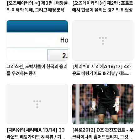
[오즈메이커의 눈] 제3편 : 배당률
[오즈메이커의 눈] 제2편 : 프로토
의 이해와 독해, 그리고 배당분석
에서 현금이 몰리는 경기의 위험성
그리스전, 도박사들이 한국의 승리
[체리쉬의 세리에A 16/17] 4라
를 우려하는 증거
운드 베팅가이드 & 리뷰 / 제노아
는 진짜 미친 선택, 이유는?
[체리쉬의 세리에A 13/14] 33
[유로2012] D조 관전포인트 - 우
라운드 베팅가이드 & 리뷰 / 기적
크라이나의 홈어드밴티지, 그것이