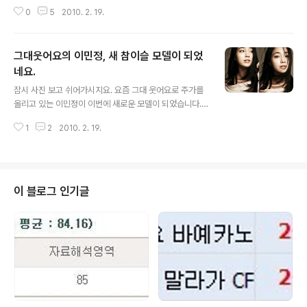
이영애 (1999년) 깨끗함의 대명사 이영애씨. 이미지 때문
0
5
2010. 2. 19.
인지 너무 잘 어울리는 것 같아요 ^^ 갑자기 기억이 안 나는
데 "난 화이트만 써요", 이것도 이영애였나요? 황수정 (20
00년) 드라마 허준의 여파 때문일까. 황수정은 참이슬 모
그대웃어요의 이민정, 새 참이슬 모델이 되었
델이 되었습니다. 개인적으로는 참이슬과 잘 어울리는 것
같지는 않네요. 박주미 (2001년) 아름다움의 대명사 박주
네요.
글 내용
미씨입니다. 참이슬이 예전엔 청순한 컨셉의 모델들을 많
잠시 사진 보고 쉬어가시지요. 요즘 그대 웃어요로 주가를
이 썼던 것 같네요. 이번엔 한복을 입고 찍었네요. 김정은
올리고 있는 이민정이 이번에 새로운 모델이 되었습니다.
(2002년) 장난기스런 이미지 때문인지 소주 모델과는 잘
개인적으로 참 좋아하는 배우입니다. 여자연예인 중 가장
어울리지 않는 김정은씨네요. 그녀의 연기는 참 새콤달콤
1
2
2010. 2. 19.
예쁘다고 생각하는..... 이민정을 처음 안 것은 래미안 아파
한 느낌을 주죠...
트 광고에서였습니다. "집에 데려가는 건 선배가 처음이야"
라는 광고라면 기억하실거에요. 그리고 다음에 본 것은, 지
아 뮤직비디오였죠. 정경호와 함께 찍은 "바이올린 + 그립
습니다" 에 나오는 이민정은.... 정말 아름다웠죠. 특히 도서
이 블로그 인기글
관에서 마주하게 된 그런 모습은 제가 여자친구를 만난 배
경과 유사하여, 더 많이 보게 되었던 것 같네요. 당시 여름
바다에서 등에 업혀서 키스를 하는 뮤직비디오의 장면은,
아직도 로맨틱한 장면 베스트10 에 뽑으라면 뽑겠습니다.
이러한 이민정이 이번..