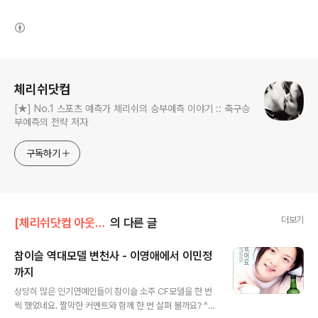
(새창열림)
로그 정보
체리쉬닷컴
[★] No.1 스포츠 예측가 체리쉬의 승부예측 이야기 :: 축구승
부예측의 전략 저자
구독하기
더보기
[체리쉬닷컴 아웃사이드]/자유로운 이야기
의 다른 글
참이슬 역대모델 변천사 - 이영애에서 이민정
까지
글 내용
상당히 많은 인기연예인들이 참이슬 소주 CF모델을 한 번
씩 했었네요. 짤막한 커멘트와 함께 한 번 살펴 볼까요? ^^